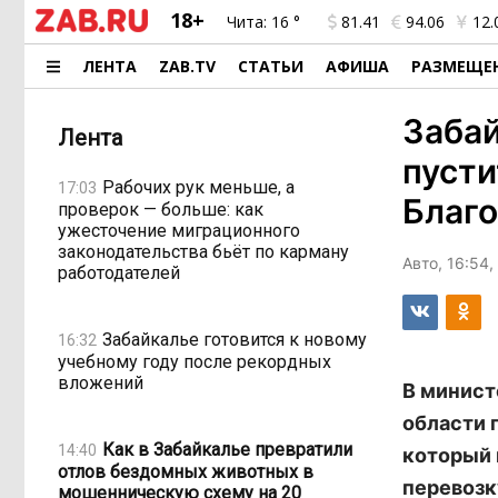
18+
Чита:
16 °
81.41
94.06
12.
ЛЕНТА
ZAB.TV
СТАТЬИ
АФИША
РАЗМЕЩЕ
Заба
Лента
пусти
Рабочих рук меньше, а
17:03
Благ
проверок — больше: как
ужесточение миграционного
законодательства бьёт по карману
Авто, 16:54,
работодателей
Забайкалье готовится к новому
16:32
учебному году после рекордных
вложений
В минист
области 
Как в Забайкалье превратили
14:40
который 
отлов бездомных животных в
перевозк
мошенническую схему на 20