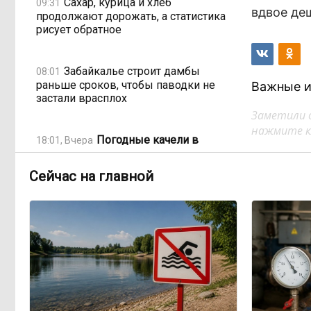
Сахар, курица и хлеб
09:31
вдвое деш
продолжают дорожать, а статистика
рисует обратное
Забайкалье строит дамбы
08:01
раньше сроков, чтобы паводки не
Важные и
застали врасплох
Заметили 
нажмите кл
Погодные качели в
18:01, Вчера
Забайкалье: прогноз синоптиков на
ближайшие выходные
Сейчас на главной
Консультанты
16:58, Вчера
возглавили рейтинг самых
высокооплачиваемых подработок
за смену в ДФО
«Ждать некогда»:
15:02, Вчера
жители подтопленного Угдана