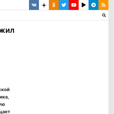
ожил
ской
ика,
ую
щает