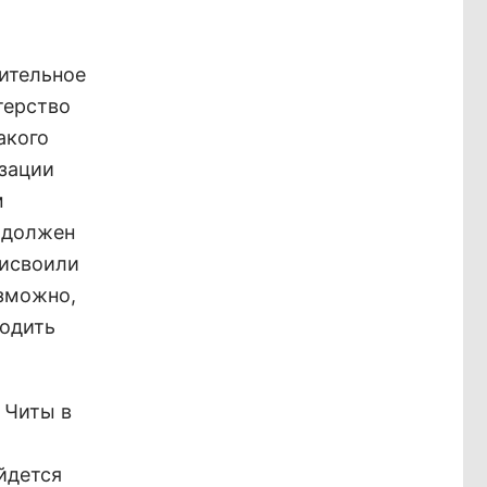
ительное
терство
акого
изации
м
к должен
рисвоили
озможно,
ходить
 Читы в
йдется