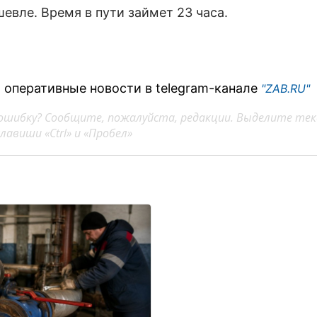
евле. Время в пути займет 23 часа.
 оперативные новости в telegram-канале
"ZAB.RU"
ошибку? Сообщите, пожалуйста, редакции. Выделите тек
авиши «Ctrl» и «Пробел»