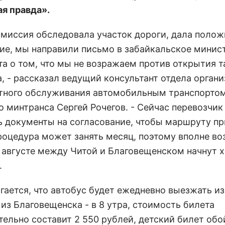
я правда».
омиссия обследовала участок дороги, дала полож
ие, мы направили письмо в забайкальское минис
та о том, что мы не возражаем против открытия т
, - рассказал ведущий консультант отдела орган
тного обслуживания автомобильным транспорто
о минтранса Сергей Рочегов. - Сейчас перевозчи
ь документы на согласование, чтобы маршруту п
роцедура может занять месяц, поэтому вполне в
в августе между Читой и Благовещенском начнут 
.
гается, что автобус будет ежедневно выезжать из
 из Благовещенска - в 8 утра, стоимость билета
тельно составит 2 550 рублей, детский билет обо