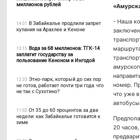
миллионов рублей
«Амурска
- Наша к
В Забайкалье продлили запрет
14:01
купания на Арахлее и Кеноне
заключен
транспор
Вода за 68 миллионов: ТГК-14
маршрута
13:15
заплатит государству за
транспор
пользование Кеноном и Ингодой
амурског
направит
Этно-парк, который до сих пор
12:33
номер. П
не готов, работает почти три года: что
не так с Сухотино?
что уже 
автобусы
От 35 до 60 процентов за две
11:02
недели: как Забайкалье готовится к
Предпола
зиме
20 часов,
предвари