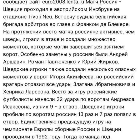
сообщает сайт euro2008.lenta.ru Матч Россия -
Швеция проходил в австрийском Инсбруке на
стадионе Tivoli Neu. Встречу судила бельгийская
бригада арбитров во главе с Франком де Блекере.
На протяжении всего матча россияне активнее, чем
шведы, играли в атаке и создали множество
моментов, которые могли завершиться взятием
ворот. Особенно заметны у россиян были Андрей
Аршавин, Роман Павлюченко и Юрий Жирков.
Шведские игроки также создали несколько опасных
моментов у ворот Игоря Акинфеева, но российский
вратарь отразил все удары Златана Ибрагимовича и
Хенрика Ларссона. Всего за игру российские
футболисты нанесли 22 удара по воротам Андреаса
Исакссона, из них 9 - в створ. Шведские игроки
пробили по воротам россиян 13 раз и 7 раз попали в
створ. Единственную предыдущую игру на
чемпионате Европы сборные России и Швеции
проводили в 1992 году. Тогда команда под