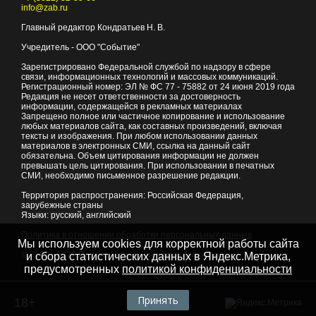
info@zab.ru
Главный редактор Кондратьев Н. В.
Учредитель - ООО "Событие"
Зарегистрировано Федеральной службой по надзору в сфере
связи, информационных технологий и массовых коммуникаций.
Регистрационный номер: ЭЛ № ФС 77 - 75882 от 24 июня 2019 года
Редакция не несет ответственности за достоверность
информации, содержащейся в рекламных материалах
Запрещено полное или частичное копирование и использование
любых материалов сайта, как составных произведений, включая
тексты и изображения. При любом использовании данных
материалов в электронных СМИ, ссылка на данный сайт
обязательна. Объем цитирования информации не должен
превышать цель цитирования. При использовании в печатных
СМИ, необходимо письменное разрешение редакции.
Территория распространения: Российская Федерация,
зарубежные страны
Языки: русский, английский
Политика в отношении обработки персональных данных
Мы используем cookies для корректной работы сайта
© 2007 - 2026
Портал Читы и Забайкальского края
и сбора статистических данных в Яндекс.Метрика,
предусмотренных
политикой конфиденциальности
Принять
18+