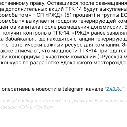
ственному праву. Оставшиеся после размещения
а дополнительных акций ТГК-14 будут выкуплен
ромсбытом» – СП «РЖД» (51 процент) и группы Е
ромсбыт» выкупает и госдолю генерирующей ком
оцентов капитала после размещения допэмиссии. В
 получит контроль в ТГК-14. «РЖД» ранее заявлял
ка Забайкалья, где находятся станции генерирую
 – стратегически важный ресурс для компании. Э
также отмечают, что мощности ТГК–14 пригодятс
если консорциум с участием компании («Русская 
 конкурс по разработке Удоканского месторожде
 оперативные новости в telegram-канале
"ZAB.RU"
ошибку? Сообщите, пожалуйста, редакции. Выделите тек
авиши «Ctrl» и «Пробел»