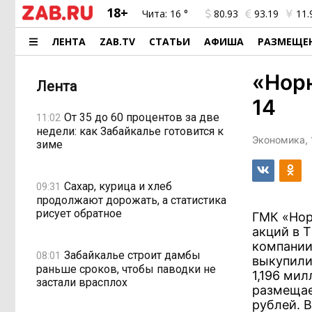
18+
Чита:
16 °
80.93
93.19
11.
ЛЕНТА
ZAB.TV
СТАТЬИ
АФИША
РАЗМЕЩЕ
«Норн
Лента
14
От 35 до 60 процентов за две
11:02
недели: как Забайкалье готовится к
Экономика, 
зиме
Сахар, курица и хлеб
09:31
продолжают дорожать, а статистика
рисует обратное
ГМК «Нор
акций в 
компании
Забайкалье строит дамбы
08:01
выкупили
раньше сроков, чтобы паводки не
1,196 мил
застали врасплох
размещае
рублей. В