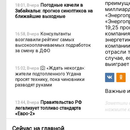
преимуще
Погодные качели в
18:01, Вчера
миллиард
Забайкалье: прогноз синоптиков на
«Энергоп
ближайшие выходные
«Энергоп
19,25 пр
компания
Консультанты
16:58, Вчера
энергети
возглавили рейтинг самых
высокооплачиваемых подработок
компании
за смену в ДФО
отрасли 
случае, 
выиграет
«Ждать некогда»:
15:02, Вчера
жители подтопленного Угдана
просят технику, пока чиновники
разводят руками
Важные и
Правительство РФ
Заметили 
13:44, Вчера
легализует топливо стандарта
нажмите кл
«Евро-2»
Сейчас на главной