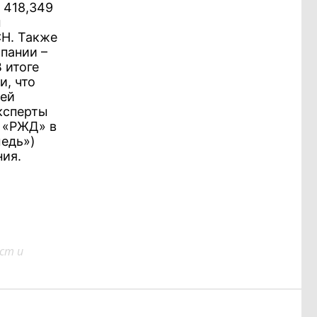
 418,349
ы
СН. Также
пании –
 итоге
и, что
щей
ксперты
я «РЖД» в
медь»)
ния.
ст и