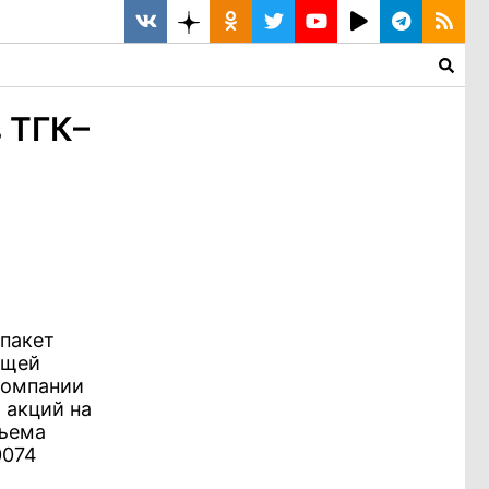
 ТГК–
 пакет
ющей
компании
 акций на
бъема
0074