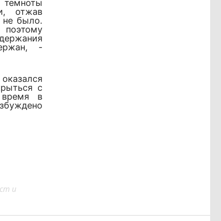
 темноты
и, отжав
 не было.
, поэтому
адержания
ержан, -
казался
крыться с
 время в
озбуждено
ст и