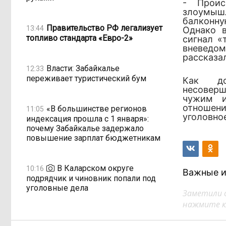
- Проис
злоумыш
балконну
Правительство РФ легализует
13:44
Однако в
топливо стандарта «Евро-2»
сигнал «
вневедо
рассказа
Власти: Забайкалье
12:33
переживает туристический бум
Как до
несоверш
чужим и
отношени
«В большинстве регионов
11:05
уголовно
индексация прошла с 1 января»:
почему Забайкалье задержало
повышение зарплат бюджетникам
В Каларском округе
10:16
Важные и
подрядчик и чиновник попали под
уголовные дела
Заметили 
нажмите кл
598 миллионов улетели в Омск:
08:38