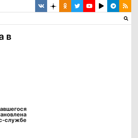
а в
авшегося
ановлена
сс-службе