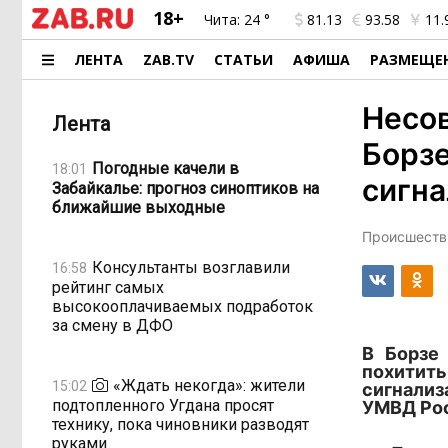
18+
Чита:
24 °
81.13
93.58
11.
ЛЕНТА
ZAB.TV
СТАТЬИ
АФИША
РАЗМЕЩЕ
Несо
Лента
Борзе
Погодные качели в
18:01
сигн
Забайкалье: прогноз синоптиков на
ближайшие выходные
Происшестви
Консультанты возглавили
16:58
рейтинг самых
высокооплачиваемых подработок
за смену в ДФО
В Борзе
похитит
«Ждать некогда»: жители
15:02
сигнализ
подтопленного Угдана просят
УМВД Рос
технику, пока чиновники разводят
руками