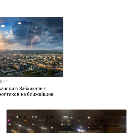
8:01
ачели в Забайкалье:
ноптиков на ближайшие