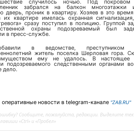
шествие случилось ночью. Под покровом
ленник забрался на балкон многоэтажки 
ю дверь, проник в квартиру. Хозяев в это время
 их квартире имелась охранная сигнализация
тревога» сразу поступил в полицию. Группой з
мственной охраны подозреваемый был зад
ли в пресс-службе.
бавили в ведомстве, преступником о
еннолетний житель поселка Шерловая гора. С
муществом ему не удалось. В настоящее
и подозреваемого следственными органами в
е дело.
 оперативные новости в telegram-канале
"ZAB.RU"
ошибку? Сообщите, пожалуйста, редакции. Выделите тек
авиши «Ctrl» и «Пробел»