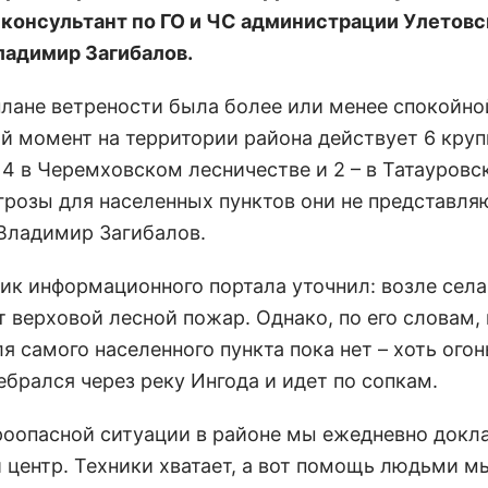
консультант по ГО и ЧС администрации Улетовс
ладимир Загибалов.
 плане ветрености была более или менее спокойно
й момент на территории района действует 6 кру
 4 в Черемховском лесничестве и 2 – в Татауровс
грозы для населенных пунктов они не представляю
Владимир Загибалов.
ик информационного портала уточнил: возле сел
т верховой лесной пожар. Однако, по его словам,
я самого населенного пункта пока нет – хоть огон
ебрался через реку Ингода и идет по сопкам.
роопасной ситуации в районе мы ежедневно док
й центр. Техники хватает, а вот помощь людьми м