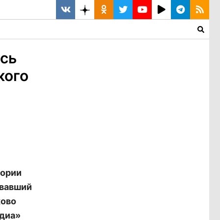
ось
кого
тории
овавший
хово
едиа»