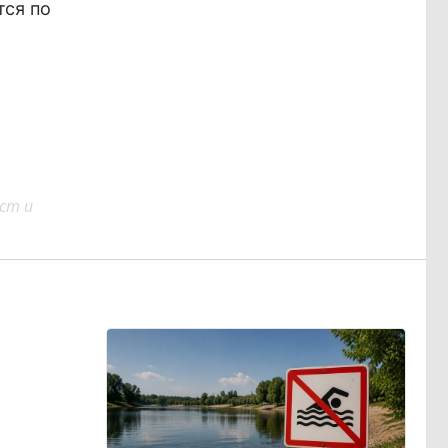
тся по
ст и