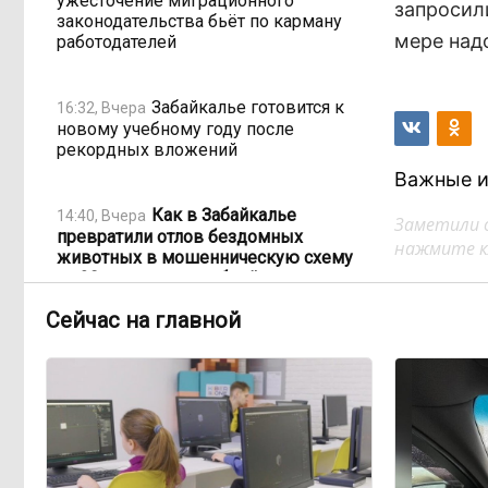
ужесточение миграционного
запросил
законодательства бьёт по карману
мере над
работодателей
Забайкалье готовится к
16:32, Вчера
новому учебному году после
рекордных вложений
Важные и
Как в Забайкалье
14:40, Вчера
Заметили 
превратили отлов бездомных
нажмите кл
животных в мошенническую схему
на 20 миллионов рублей
Сейчас на главной
В Забайкалье продлили
14:01, Вчера
запрет купания на Арахлее и Кеноне
Вода за 68 миллионов:
13:15, Вчера
ТГК-14 заплатит государству за
пользование Кеноном и Ингодой