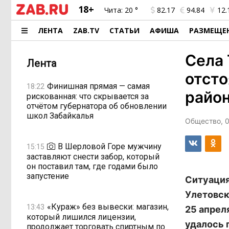
18+
Чита:
20 °
82.17
94.84
12.
ЛЕНТА
ZAB.TV
СТАТЬИ
АФИША
РАЗМЕЩЕ
Села 
Лента
отсто
Финишная прямая — самая
18:22
райо
рискованная: что скрывается за
отчётом губернатора об обновлении
школ Забайкалья
Общество, 0
В Шерловой Горе мужчину
15:15
заставляют снести забор, который
он поставил там, где годами было
запустение
Ситуация
Улетовск
«Кураж» без вывески: магазин,
13:43
25 апрел
который лишился лицензии,
удалось 
продолжает торговать спиртным по