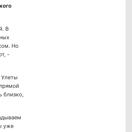
кого
й. В
пных
ком. Но
т, -
а Улеты
 прямой
ь близко,
ладываем
ы уже