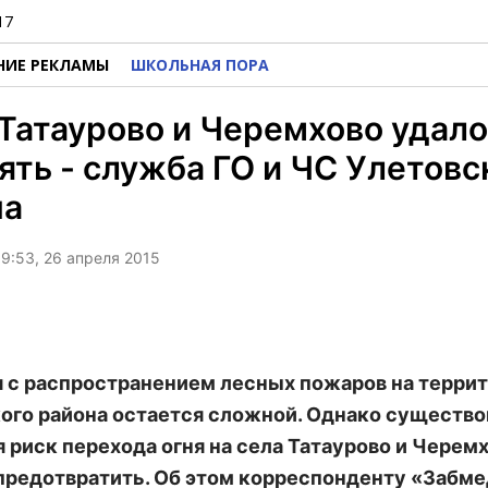
17
НИЕ РЕКЛАМЫ
ШКОЛЬНАЯ ПОРА
Татаурово и Черемхово удал
ять - служба ГО и ЧС Улетовс
на
9:53, 26 апреля 2015
 с распространением лесных пожаров на терри
ого района остается сложной. Однако существ
я риск перехода огня на села Татаурово и Черем
предотвратить. Об этом корреспонденту «Забм