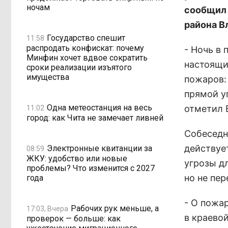
ночам
сообщил 
района В
Государство спешит
11:58
распродать конфискат: почему
- Ночь в
Минфин хочет вдвое сократить
настоящи
сроки реализации изъятого
имущества
пожаров:
прямой у
Одна метеостанция на весь
отметил 
11:02
город: как Чита не замечает ливней
Собеседн
действуе
Электронные квитанции за
08:59
ЖКУ: удобство или новые
угрозы дл
проблемы? Что изменится с 2027
но не пер
года
- О пожа
Рабочих рук меньше, а
17:03, Вчера
в краево
проверок — больше: как