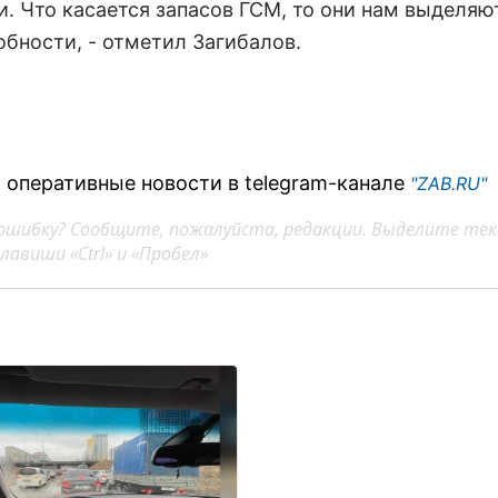
и. Что касается запасов ГСМ, то они нам выделяю
обности, - отметил Загибалов.
 оперативные новости в telegram-канале
"ZAB.RU"
ошибку? Сообщите, пожалуйста, редакции. Выделите тек
авиши «Ctrl» и «Пробел»