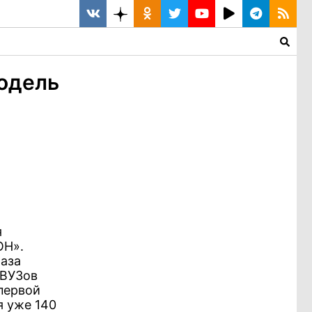
модель
я
ОН».
раза
 ВУЗов
первой
я уже 140