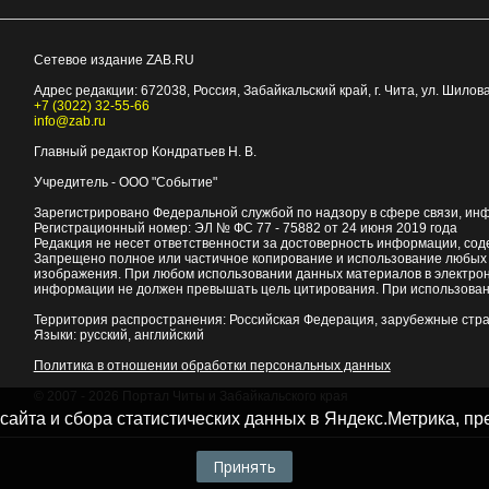
Сетевое издание ZAB.RU
Адрес редакции:
672038
, Россия, Забайкальский край, г.
Чита
,
ул. Шилова
+7 (3022) 32-55-66
info@zab.ru
Главный редактор Кондратьев Н. В.
Учредитель - ООО "Событие"
Зарегистрировано Федеральной службой по надзору в сфере связи, ин
Регистрационный номер: ЭЛ № ФС 77 - 75882 от 24 июня 2019 года
Редакция не несет ответственности за достоверность информации, со
Запрещено полное или частичное копирование и использование любых м
изображения. При любом использовании данных материалов в электро
информации не должен превышать цель цитирования. При использован
Территория распространения: Российская Федерация, зарубежные стр
Языки: русский, английский
Политика в отношении обработки персональных данных
© 2007 - 2026
Портал Читы и Забайкальского края
 сайта и сбора статистических данных в Яндекс.Метрика, 
Принять