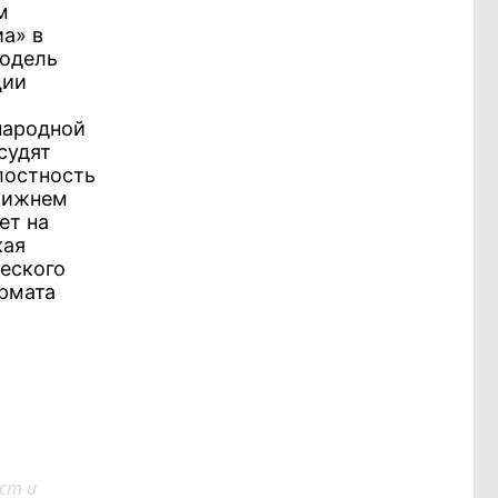
м
а» в
модель
ции
народной
судят
лостность
Ближнем
ет на
кая
еского
рмата
ст и