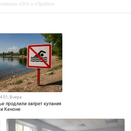
авиши «Ctrl» и «Пробел»
4:01, Вчера
ье продлили запрет купания
 и Кеноне