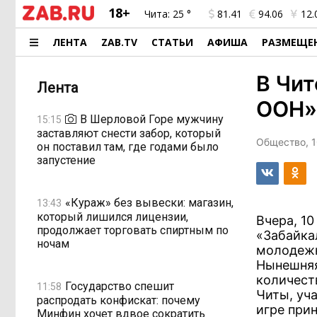
18+
Чита:
25 °
81.41
94.06
12.
ЛЕНТА
ZAB.TV
СТАТЬИ
АФИША
РАЗМЕЩЕ
В Чит
Лента
ООН»
В Шерловой Горе мужчину
15:15
заставляют снести забор, который
Общество, 1
он поставил там, где годами было
запустение
«Кураж» без вывески: магазин,
13:43
который лишился лицензии,
Вчера, 1
продолжает торговать спиртным по
«Забайка
ночам
молодежн
Нынешняя
количест
Государство спешит
11:58
Читы, уч
распродать конфискат: почему
игре прин
Минфин хочет вдвое сократить