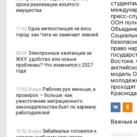
студента
сроки реализации изъятого
междунар
имущества
пресс-сл
ООН полн
Одна метеостанция на весь
Объедине
11:02
город: как Чита не замечает ливней
Социальн
безопасн
право на
Электронные квитанции за
08:59
государс
ЖКУ: удобство или новые
Востоке. 
проблемы? Что изменится с 2027
английск
года
модель О
молодежн
проходят
Рабочих рук меньше, а
17:03, Вчера
Краснода
проверок — больше: как
ужесточение миграционного
законодательства бьёт по карману
работодателей
Важные и
Забайкалье готовится к
16:32, Вчера
Заметили 