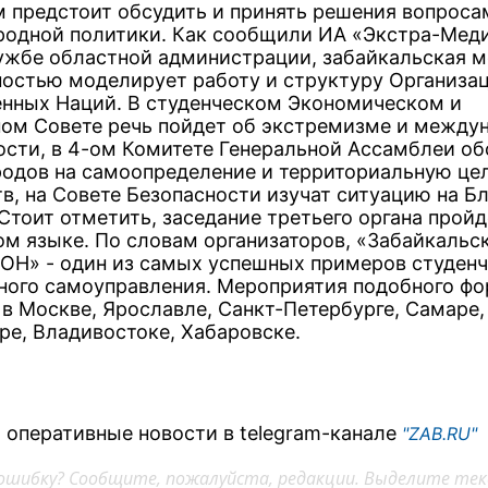
м предстоит обсудить и принять решения вопроса
одной политики. Как сообщили ИА «Экстра-Меди
ужбе областной администрации, забайкальская 
остью моделирует работу и структуру Организа
нных Наций. В студенческом Экономическом и
ом Совете речь пойдет об экстремизме и между
ости, в 4-ом Комитете Генеральной Ассамблеи об
родов на самоопределение и территориальную це
тв, на Совете Безопасности изучат ситуацию на 
Стоит отметить, заседание третьего органа пройд
ом языке. По словам организаторов, «Забайкальс
ОН» - один из самых успешных примеров студенч
ого самоуправления. Мероприятия подобного фо
 в Москве, Ярославле, Санкт-Петербурге, Самаре,
ре, Владивостоке, Хабаровске.
 оперативные новости в telegram-канале
"ZAB.RU"
ошибку? Сообщите, пожалуйста, редакции. Выделите тек