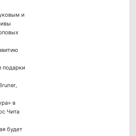
вуковым и
тивы
топовых
азвитию
е подарки
runer,
ура» в
юс Чита
ая будет