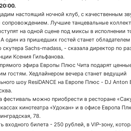
20:00.
дадим настоящий ночной клуб, с качественным з
 сопровождением. Лучшие танцевальные коллек
ыступят на одной сцене под миксы в исполнении 
 А один из пришедших гостей станет обладателем
о скутера Sachs-madass, - сказала директор по р
нции Ксения Гильфанова.
прямого эфира Европы Плюс Чита подарят ценны
м гостям. Хедлайнером вечера станет ведущий
ьного шоу ResiDANCE на Европе Плюс - DJ Anton B
сква.
а фестиваль можно приобрести в ресторане «Сак
 кассах кинотеатра «Удокан» и в офисе Европа Пл
нинградская, 78.
 входного билета - 250 рублей, в VIP-зону, котор