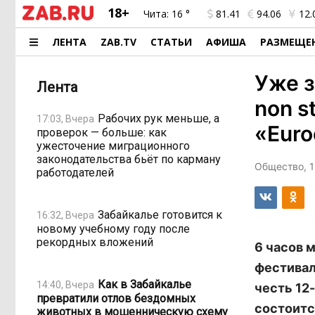
18+
Чита:
16 °
81.41
94.06
12.
ЛЕНТА
ZAB.TV
СТАТЬИ
АФИША
РАЗМЕЩЕ
Уже з
Лента
non s
Рабочих рук меньше, а
17:03, Вчера
«Euro
проверок — больше: как
ужесточение миграционного
законодательства бьёт по карману
Общество, 1
работодателей
Забайкалье готовится к
16:32, Вчера
новому учебному году после
рекордных вложений
6 часов 
фестивал
Как в Забайкалье
14:40, Вчера
честь 12
превратили отлов бездомных
состоитс
животных в мошенническую схему