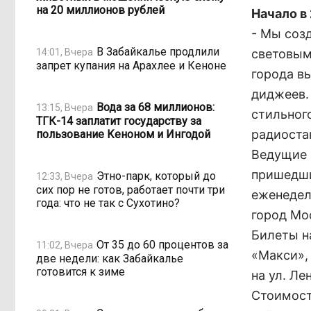
на 20 миллионов рублей
Начало в 
- Мы соз
В Забайкалье продлили
14:01, Вчера
световым
запрет купания на Арахлее и Кеноне
города в
диджеев.
Вода за 68 миллионов:
13:15, Вчера
стильног
ТГК-14 заплатит государству за
радиоста
пользование Кеноном и Ингодой
Ведущие 
пришедши
Этно-парк, который до
12:33, Вчера
сих пор не готов, работает почти три
еженедел
года: что не так с Сухотино?
город Мо
Билеты н
От 35 до 60 процентов за
11:02, Вчера
«Макси»,
две недели: как Забайкалье
готовится к зиме
на ул. Ле
Стоимость