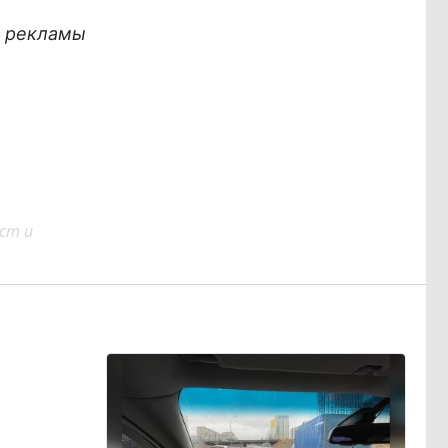
х рекламы
ст и