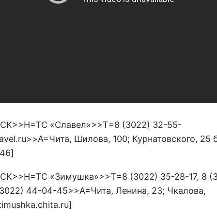
CK>>Н=ТС «Славел»>>Т=8 (3022) 32-55-
vel.ru>>А=Чита, Шилова, 100; Курнатовского, 25 б
 46]
CK>>Н=ТС «Зимушка»>>Т=8 (3022) 35-28-17, 8 (3
(3022) 44-04-45>>А=Чита, Ленина, 23; Чкалова,
mushka.chita.ru]