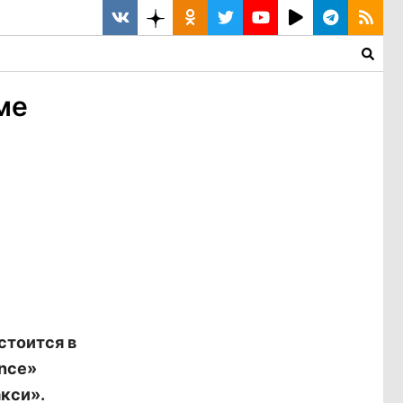
ме
стоится в
ance»
кси».