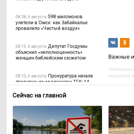
598 миллионов
08:38, 6 августа
улетели в Омск: как Забайкалье
провалило «Чистый воздух»
Депутат Госдумы
08:15, 6 августа
объяснил «неполноценность»
Важные и
женщин библейским сюжетом
Заметили 
нажмите кл
Прокуратура начала
08:10, 6 августа
проверку из-за раскопок ТГК-14
Сейчас на главной
Когда ждать денег?
19:02, 5 августа
Забайкалье — в списке регионов,
где бюджетники могут остаться без
выплат