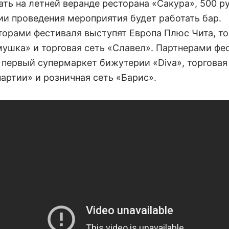
ать на летней веранде ресторана «Сакура», 500 р
ии проведения мероприятия будет работать бар.
торами фестиваля выступят Европа Плюс Чита, то
мушка» и торговая сеть «Славел». Партнерами фе
 первый супермаркет бижутерии «Diva», торговая
партии» и розничная сеть «Барис».