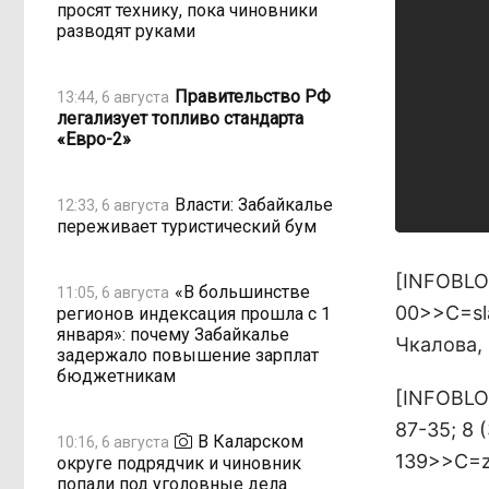
просят технику, пока чиновники
разводят руками
Правительство РФ
13:44, 6 августа
легализует топливо стандарта
«Евро-2»
Власти: Забайкалье
12:33, 6 августа
переживает туристический бум
[INFOBLO
«В большинстве
11:05, 6 августа
00>>С=sla
регионов индексация прошла с 1
января»: почему Забайкалье
Чкалова,
задержало повышение зарплат
бюджетникам
[INFOBLO
87-35; 8 
В Каларском
10:16, 6 августа
139>>С=zi
округе подрядчик и чиновник
попали под уголовные дела