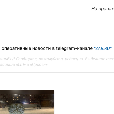
На права
 оперативные новости в telegram-канале
"ZAB.RU"
ошибку? Сообщите, пожалуйста, редакции. Выделите тек
авиши «Ctrl» и «Пробел»