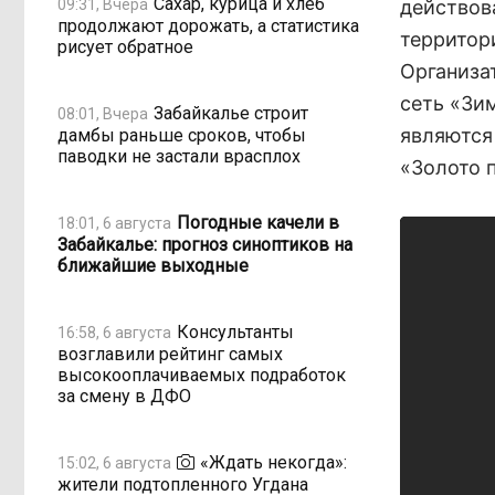
Сахар, курица и хлеб
09:31, Вчера
действов
продолжают дорожать, а статистика
территор
рисует обратное
Организа
сеть «Зи
Забайкалье строит
08:01, Вчера
являются
дамбы раньше сроков, чтобы
паводки не застали врасплох
«Золото 
Погодные качели в
18:01, 6 августа
Забайкалье: прогноз синоптиков на
ближайшие выходные
Консультанты
16:58, 6 августа
возглавили рейтинг самых
высокооплачиваемых подработок
за смену в ДФО
«Ждать некогда»:
15:02, 6 августа
жители подтопленного Угдана