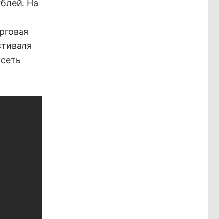
ублей. На
рговая
стиваля
 сеть