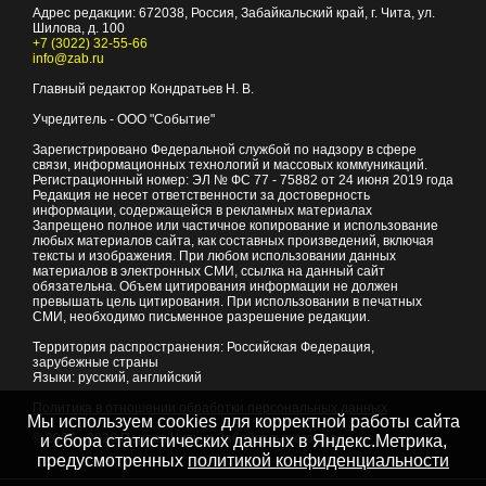
Адрес редакции:
672038
, Россия, Забайкальский край, г.
Чита
,
ул.
Шилова, д. 100
+7 (3022) 32-55-66
info@zab.ru
Главный редактор Кондратьев Н. В.
Учредитель - ООО "Событие"
Зарегистрировано Федеральной службой по надзору в сфере
связи, информационных технологий и массовых коммуникаций.
Регистрационный номер: ЭЛ № ФС 77 - 75882 от 24 июня 2019 года
Редакция не несет ответственности за достоверность
информации, содержащейся в рекламных материалах
Запрещено полное или частичное копирование и использование
любых материалов сайта, как составных произведений, включая
тексты и изображения. При любом использовании данных
материалов в электронных СМИ, ссылка на данный сайт
обязательна. Объем цитирования информации не должен
превышать цель цитирования. При использовании в печатных
СМИ, необходимо письменное разрешение редакции.
Территория распространения: Российская Федерация,
зарубежные страны
Языки: русский, английский
Политика в отношении обработки персональных данных
Мы используем cookies для корректной работы сайта
© 2007 - 2026
Портал Читы и Забайкальского края
и сбора статистических данных в Яндекс.Метрика,
предусмотренных
политикой конфиденциальности