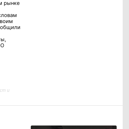
м рынке
словам
своим
сообщили
ты,
ОО
ст и