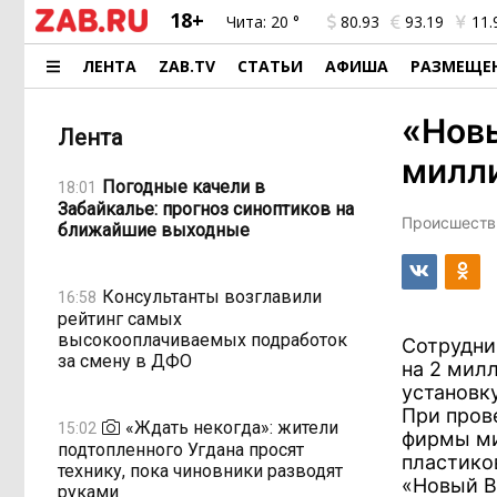
18+
Чита:
20 °
80.93
93.19
11.
ЛЕНТА
ZAB.TV
СТАТЬИ
АФИША
РАЗМЕЩЕ
«Новы
Лента
милл
Погодные качели в
18:01
Забайкалье: прогноз синоптиков на
Происшестви
ближайшие выходные
Консультанты возглавили
16:58
рейтинг самых
высокооплачиваемых подработок
Сотрудни
за смену в ДФО
на 2 мил
установк
При пров
«Ждать некогда»: жители
15:02
фирмы ми
подтопленного Угдана просят
пластико
технику, пока чиновники разводят
«Новый В
руками