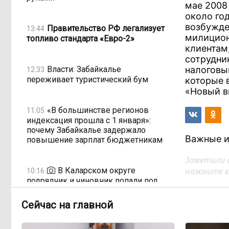
мае 2008
около го
возбужде
Правительство РФ легализует
13:44
милицион
топливо стандарта «Евро-2»
клиентам
сотрудни
Власти: Забайкалье
налоговы
12:33
переживает туристический бум
которые 
«Новый в
«В большинстве регионов
11:05
индексация прошла с 1 января»:
почему Забайкалье задержало
Важные и
повышение зарплат бюджетникам
Заметили 
В Каларском округе
нажмите кл
10:16
подрядчик и чиновник попали под
уголовные дела
Сейчас на главной
598 миллионов улетели в Омск:
08:38