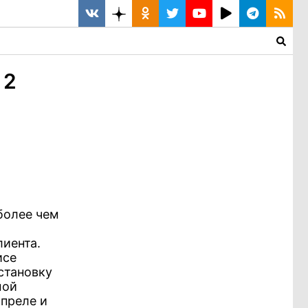
 2
более чем
лиента.
исе
становку
мой
преле и