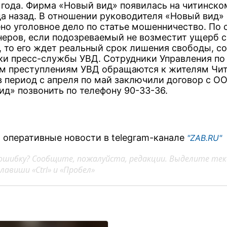
 года. Фирма «Новый вид» появилась на читинско
да назад. В отношении руководителя «Новый вид»
но уголовное дело по статье мошенничество. По 
еров, если подозреваемый не возместит ущерб 
, то его ждет реальный срок лишения свободы, 
ки пресс-службы УВД. Сотрудники Управления по
м преступлениям УВД обращаются к жителям Чи
в период с апреля по май заключили договор с О
ид» позвонить по телефону 90-33-36.
 оперативные новости в telegram-канале
"ZAB.RU"
ошибку? Сообщите, пожалуйста, редакции. Выделите тек
авиши «Ctrl» и «Пробел»