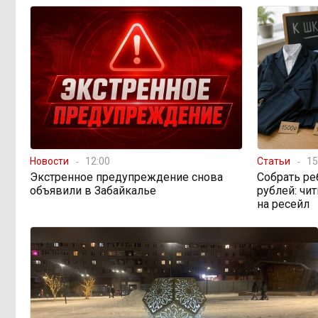
магазин, который лишился
лицензии, продолжает торговать
спиртным по ночам
Государство спешит
11:58, Вчера
распродать конфискат: почему
Минфин хочет вдвое сократить
сроки реализации изъятого
имущества
Новости
12:00
Статьи
15
Одна метеостанция на
11:02, Вчера
Экстренное предупреждение снова
Собрать ре
весь город: как Чита не замечает
объявили в Забайкалье
рублей: чи
ливней
на ресейл
Электронные квитанции
08:59, Вчера
за ЖКУ: удобство или новые
проблемы? Что изменится с 2027
года