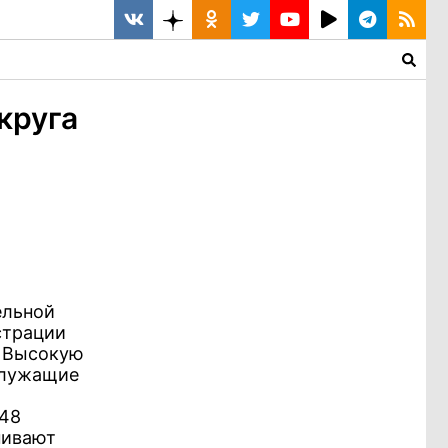
круга
ельной
страции
. Высокую
служащие
 48
нивают