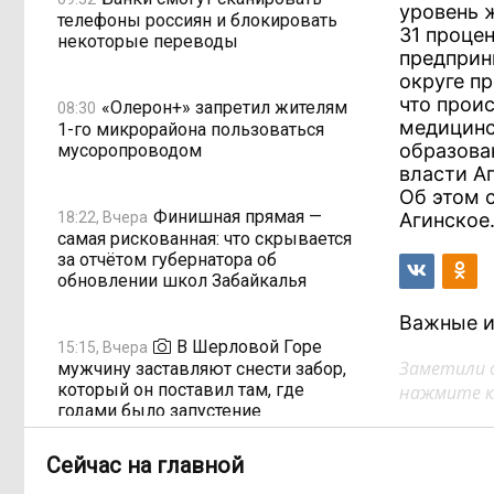
уровень 
телефоны россиян и блокировать
31 процен
некоторые переводы
предприн
округе п
что прои
«Олерон+» запретил жителям
08:30
медицинс
1-го микрорайона пользоваться
образова
мусоропроводом
власти А
Об этом 
Финишная прямая —
18:22, Вчера
Агинское
самая рискованная: что скрывается
за отчётом губернатора об
обновлении школ Забайкалья
Важные и
В Шерловой Горе
15:15, Вчера
Заметили 
мужчину заставляют снести забор,
который он поставил там, где
нажмите кл
годами было запустение
Сейчас на главной
«Кураж» без вывески:
13:43, Вчера