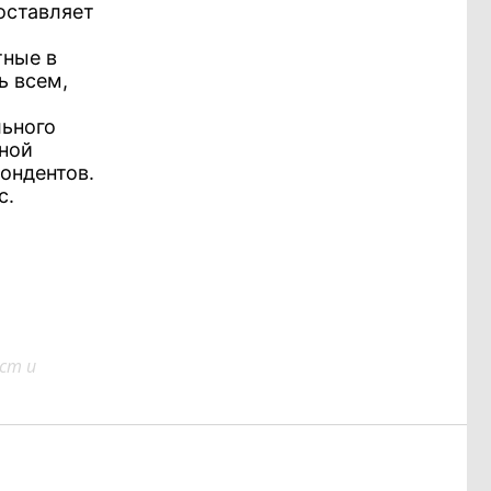
оставляет
тные в
ь всем,
льного
ьной
ондентов.
с.
ст и