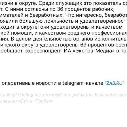
жизни в округе. Среди служащих это показатель с
т. С ними согласны по 36 процентов рабочих,
имателей и безработных. Что интересно, безрабо
роявили большую лояльность и удовлетворенност
сходит в округе: они удовлетворены и качеством
кой помощи, и качеством среднего профессиона
ния. В целом деятельностью органов исполнител
гинского округа удовлетворены 69 процентов респ
сообщает корреспондент ИА «Экстра-Медиа» в по
.
 оперативные новости в telegram-канале
"ZAB.RU"
ошибку? Сообщите, пожалуйста, редакции. Выделите тек
авиши «Ctrl» и «Пробел»