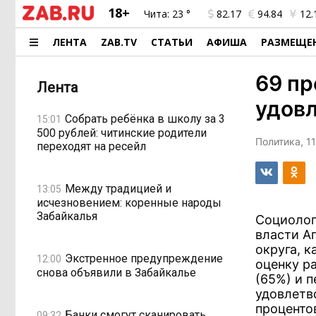
18+
Чита:
23 °
82.17
94.84
12.
ЛЕНТА
ZAB.TV
СТАТЬИ
АФИША
РАЗМЕЩЕ
69 пр
Лента
удовл
Собрать ребёнка в школу за 3
15:01
500 рублей: читинские родители
Политика, 1
переходят на ресейл
Между традицией и
13:05
исчезновением: коренные народы
Забайкалья
Социолог
власти А
округа, 
Экстренное предупреждение
12:00
оценку р
снова объявили в Забайкалье
(65%) и 
удовлетв
проценто
Банки смогут сканировать
09:32