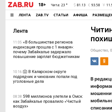
18+
Чита:
23 °
81.13
93.58
11.
ЛЕНТА
ZAB.TV
СТАТЬИ
АФИША
РАЗМЕЩЕ
Читин
Лента
похи
«В большинстве регионов
11:05
индексация прошла с 1 января»:
Общество, 0
почему Забайкалье задержало
повышение зарплат бюджетникам
В Каларском округе
10:16
подрядчик и чиновник попали под
В редакц
уголовные дела
информац
мошеннич
598 миллионов улетели в Омск:
08:38
мобильно
как Забайкалье провалило «Чистый
воздух»
списании