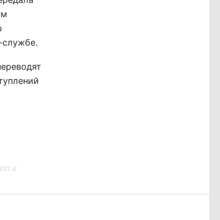
им
р
с-службе.
переводят
ступлений
ст и