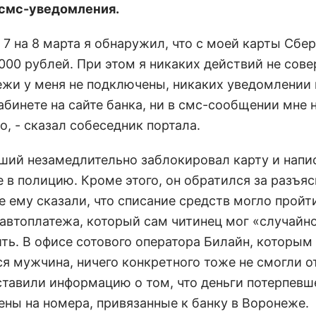
 смс-уведомления.
с 7 на 8 марта я обнаружил, что с моей карты Сбе
000 рублей. При этом я никаких действий не сове
ежи у меня не подключены, никаких уведомлении 
абинете на сайте банка, ни в смс-сообщении мне 
, - сказал собеседник портала.
ший незамедлительно заблокировал карту и напи
е в полицию. Кроме этого, он обратился за разъя
де ему сказали, что списание средств могло пройт
 автоплатежа, который сам читинец мог «случайн
ть. В офисе сотового оператора Билайн, которым
ся мужчина, ничего конкретного тоже не смогли о
ставили информацию о том, что деньги потерпевш
ены на номера, привязанные к банку в Воронеже.