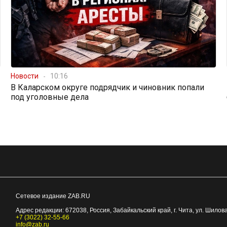
Новости
10:16
В Каларском округе подрядчик и чиновник попали
под уголовные дела
Сетевое издание ZAB.RU
Адрес редакции:
672038
, Россия, Забайкальский край, г.
Чита
,
ул. Шилова
+7 (3022) 32-55-66
info@zab.ru