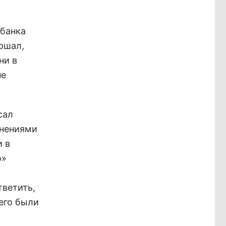
рбанка
ршал,
ни в
не
сал
снениями
и в
о»
тветить,
его были