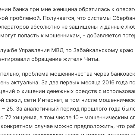
лении банка при мне женщина обратилась к операт
ной проблемой. Получается, что системы Сбербан
операторов абсолютно не защищены и данные лю
 могут попасть к мошенникам, - добавляется пот
службе Управления МВД по Забайкальскому краю
нтировали обращение жителя Читы.
ительно, проблема мошенничества через банковс
ень актуальна. За два первых месяца 2016 года п
щений о хищении денежных средств с использов
й связи, сети Интернет, в том числе мошенничес
 – 25. За аналогичный период прошлого года был
о 72 хищения, в том числе 10 – мошенническим с
 конкретном случае можно предположить, что ра
программа, занесенная через интернет, которая 