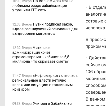
По волнам Арахлея: на
16:00, Вчера
любимом озере забайкальцев
- В отде
улучшили LTE-сеть
аналогич
сотовых 
Путин подписал закон,
12:33, Вчера
человека
вдвое расширяющий основания для
выдворения мигрантов
В пресс-
прокомме
Читинская
12:32, Вчера
администрация хочет
отремонтировать кабинет за 6,8
- Действ
миллиона: что скрывает смета?
сейчас оч
106 обра
«Нефтемаркет» отвечает:
11:47, Вчера
мобильно
региональные власти неточно
изложили ситуацию с топливным
способом
кризисом
совершен
В данном
Учителя в Забайкалье
09:33, Вчера
вирусная 