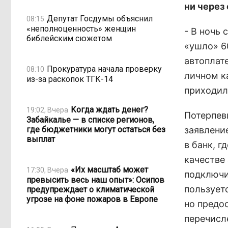
ни через
Депутат Госдумы объяснил
08:15
«неполноценность» женщин
- В ночь 
библейским сюжетом
«ушло» 6
автоплат
Прокуратура начала проверку
08:10
личном к
из-за раскопок ТГК-14
приходило
Когда ждать денег?
19:02, Вчера
Потерпев
Забайкалье — в списке регионов,
где бюджетники могут остаться без
заявлени
выплат
в банк, г
качестве
«Их масштаб может
17:30, Вчера
подключи
превысить весь наш опыт»: Осипов
пользует
предупреждает о климатической
угрозе на фоне пожаров в Европе
но предо
перечисл