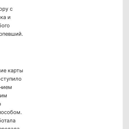
ору с
ка и
бого
ерпевший.
кие карты
оступило
анием
ким
о
пособом.
ботала
передала