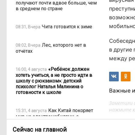
получают почти вдвое больше, чем
преступн
в среднем по стране
возможно
мобильног
Чита готовится к зиме
08:31, Вчера
Собеседн
Лес, которого нет в
08:02, Вчера
в другие
отчётах
между ре
«Ребёнок должен
16:00, 4 августа
хотеть учиться, а не просто идти в
школу с рюкзаком»: детский
психолог Наталья Малинина о
Важные и
готовности к школе
Заметили 
нажмите кл
Как Китай покоряет
15:31, 4 августа
мир не электромобилями, а
стаканом чая
Сейчас на главной