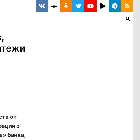
,
атежи
сти от
рация о
е» банка,