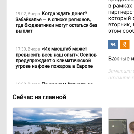
в рамках
партнерс
Когда ждать денег?
19:02, Вчера
который 
Забайкалье — в списке регионов,
вторник,
где бюджетники могут остаться без
этом соо
выплат
«Их масштаб может
17:30, Вчера
превысить весь наш опыт»: Осипов
Важные и
предупреждает о климатической
угрозе на фоне пожаров в Европе
Заметили 
нажмите кл
По волнам Арахлея: на
16:00, Вчера
любимом озере забайкальцев
улучшили LTE-сеть
Сейчас на главной
Путин подписал закон,
12:33, Вчера
вдвое расширяющий основания для
выдворения мигрантов