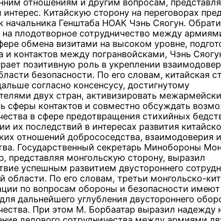
нним отношениям и другим вопросам, представ
 интерес. Китайскую сторону на переговорах пре
 начальника Генштаба НОАК Чэнь Сяогун. Обрати
 на плодотворное сотрудничество между армиям
сфере обмена визитами на высоком уровне, подгот
а и контактов между погранвойсками, Чэнь Сяогун
играет позитивную роль в укреплении взаимодовер
бласти безопасности. По его словам, китайская с
 дальше согласно консенсусу, достигнутому
телями двух стран, активизировать межармейски
ь сферы контактов и совместно обсуждать возм
чества в сфере предотвращения стихийных бедст
ии их последствий в интересах развития китайско
ких отношений добрососедства, взаимодоверия 
тва. Государственный секретарь Минобороны Мон
р, представляя монгольскую сторону, выразил
твие успешным развитием двустороннего сотрудн
й области. По его словам, третьи монгольско-ки
ации по вопросам обороны и безопасности имеют
 для дальнейшего углубления двустороннего обор
чества. При этом М. Борбаатар выразил надежду 
ние делового сотрудничества между армиями дв