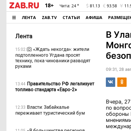
18+
Чита:
24 °
81.13
93.58
11.
ЛЕНТА
ZAB.TV
СТАТЬИ
АФИША
РАЗМЕЩЕ
В Ула
Лента
Монг
«Ждать некогда»: жители
15:02
безо
подтопленного Угдана просят
технику, пока чиновники разводят
руками
09:31, 28 а
Правительство РФ легализует
13:44
топливо стандарта «Евро-2»
Вчера, 27
Власти: Забайкалье
по вопро
12:33
переживает туристический бум
обороны 
мнениями
междунар
«В большинстве регионов
11:05