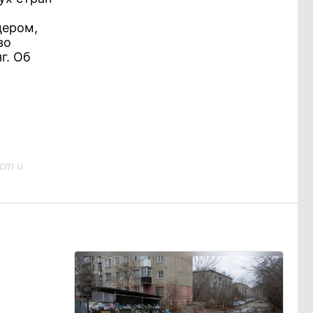
цером,
во
г. Об
ст и