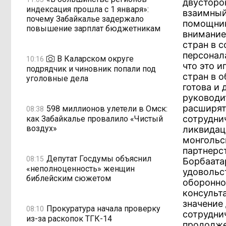
двусторо
индексация прошла с 1 января»:
взаимный
почему Забайкалье задержало
помощник
повышение зарплат бюджетникам
внимание
стран в 
персонал
В Каларском округе
10:16
что это 
подрядчик и чиновник попали под
стран в о
уголовные дела
готова и
руководи
расширят
598 миллионов улетели в Омск:
08:38
сотрудни
как Забайкалье провалило «Чистый
воздух»
ликвидац
монгольс
партнерс
Депутат Госдумы объяснил
08:15
Борбаата
«неполноценность» женщин
удовольс
библейским сюжетом
оборонно
консульт
значение
Прокуратура начала проверку
08:10
сотрудни
из-за раскопок ТГК-14
продолже