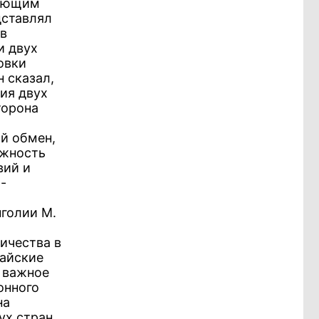
ляющим
дставлял
в
и двух
овки
 сказал,
ия двух
торона
й обмен,
ожность
вий и
-
и
голии М.
ичества в
тайские
 важное
онного
на
ух стран