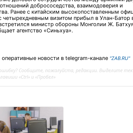
 отношений добрососедства, взаимодоверия и
тва. Ранее с китайским высокопоставленным офи
с четырехдневным визитом прибыл в Улан-Батор 
 встретился министр обороны Монголии Ж. Батхуя
бщает агентство «Синьхуа».
 оперативные новости в telegram-канале
"ZAB.RU"
ошибку? Сообщите, пожалуйста, редакции. Выделите тек
авиши «Ctrl» и «Пробел»