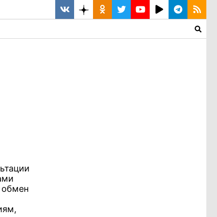
льтации
ами
 обмен
иям,