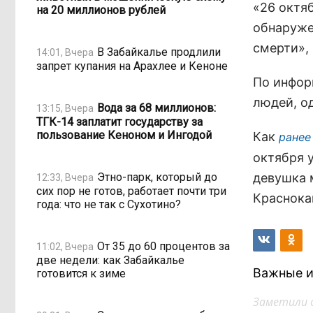
«26 октя
на 20 миллионов рублей
обнаруже
смерти», 
В Забайкалье продлили
14:01, Вчера
запрет купания на Арахлее и Кеноне
По инфор
людей, од
Вода за 68 миллионов:
13:15, Вчера
ТГК-14 заплатит государству за
пользование Кеноном и Ингодой
Как
ранее
октября у
Этно-парк, который до
девушка 
12:33, Вчера
сих пор не готов, работает почти три
Краснока
года: что не так с Сухотино?
От 35 до 60 процентов за
11:02, Вчера
две недели: как Забайкалье
Важные и
готовится к зиме
Заметили 