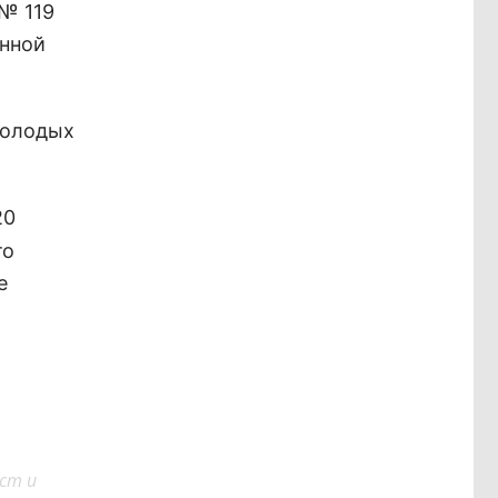
 № 119
енной
молодых
20
то
е
ст и