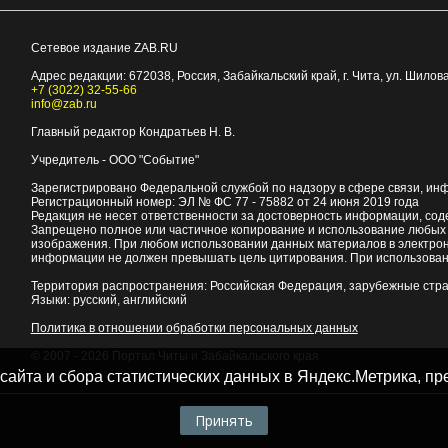
Сетевое издание ZAB.RU
Адрес редакции:
672038
, Россия, Забайкальский край, г.
Чита
,
ул. Шилова
+7 (3022) 32-55-66
info@zab.ru
Главный редактор Кондратьев Н. В.
Учредитель - ООО "Событие"
Зарегистрировано Федеральной службой по надзору в сфере связи, ин
Регистрационный номер: ЭЛ № ФС 77 - 75882 от 24 июня 2019 года
Редакция не несет ответственности за достоверность информации, со
Запрещено полное или частичное копирование и использование любых м
изображения. При любом использовании данных материалов в электро
информации не должен превышать цель цитирования. При использован
Территория распространения: Российская Федерация, зарубежные стр
Языки: русский, английский
Политика в отношении обработки персональных данных
© 2007 - 2026
Портал Читы и Забайкальского края
 сайта и сбора статистических данных в Яндекс.Метрика, 
Принять