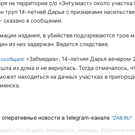
бря на территории с/о «Энтузиаст» около участка
н труп 14-летней Дарьи с признаками насильств
- сказано в сообщении.
мации издания, в убийстве подозреваются трое 
ин из них задержан. Ведется следствие.
«Забмедиа», 14-летняя Дарья вечером 
 сообщало
шла из дома и не вернулась. Тогда отмечалось, ч
может находиться на дачных участках в пригород
менска.
 оперативные новости в telegram-канале
"ZAB.RU"
ошибку? Сообщите, пожалуйста, редакции. Выделите тек