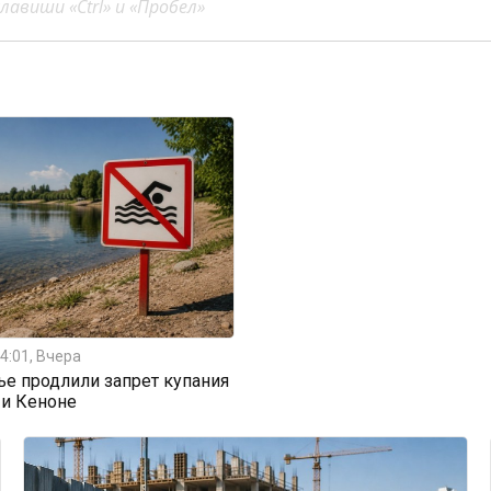
авиши «Ctrl» и «Пробел»
4:01, Вчера
ье продлили запрет купания
 и Кеноне