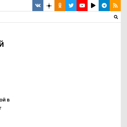
й
ой в
т