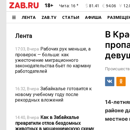
18+
Чита:
16 °
81.41
94.06
12.
ЛЕНТА
ZAB.TV
СТАТЬИ
АФИША
РАЗМЕЩЕ
В Кра
Лента
пропа
Рабочих рук меньше, а
17:03, Вчера
деву
проверок — больше: как
ужесточение миграционного
законодательства бьёт по карману
Происшестви
работодателей
Забайкалье готовится к
16:32, Вчера
новому учебному году после
рекордных вложений
14-летня
районе д
Как в Забайкалье
14:40, Вчера
местное 
превратили отлов бездомных
животных в мошенническую схему