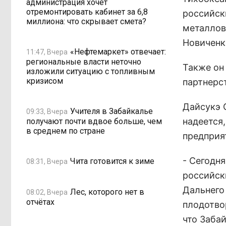
администрация хочет
отремонтировать кабинет за 6,8
российск
миллиона: что скрывает смета?
металлов,
Новиченк
«Нефтемаркет» отвечает:
11:47, Вчера
региональные власти неточно
Также он
изложили ситуацию с топливным
кризисом
партнерст
Дайсукэ С
Учителя в Забайкалье
09:33, Вчера
надеется
получают почти вдвое больше, чем
в среднем по стране
предприя
- Сегодн
Чита готовится к зиме
08:31, Вчера
российск
Дальнего
Лес, которого нет в
08:02, Вчера
отчётах
плодотво
что Заба