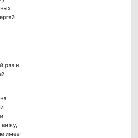
нных
Сергей
й раз и
ой
 на
ми
 и
 вижу,
не имеет