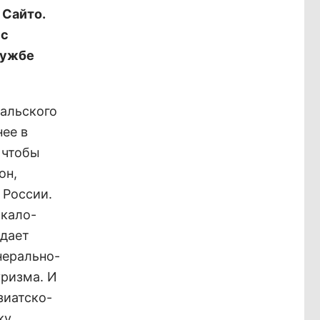
 Сайто.
 с
лужбе
кальского
нее в
 чтобы
он,
 России.
йкало-
дает
нерально-
уризма. И
зиатско-
ку