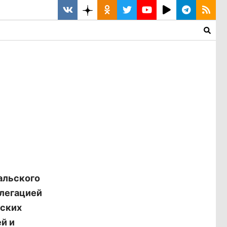
альского
елегацией
еских
й и