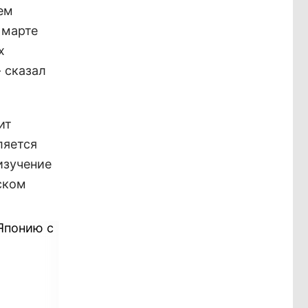
ем
 марте
х
 сказал
ит
ляется
изучение
ском