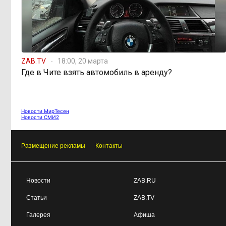
Как Забайкалье
11:29, 3 августа
готовится к ВЭФ, пока регион тонет
в долгах
ZAB.TV
18:00, 20 марта
Где в Чите взять автомобиль в аренду?
Новости МирТесен
Новости СМИ2
Размещение рекламы
Контакты
Новости
ZAB.RU
Статьи
ZAB.TV
Галерея
Афиша