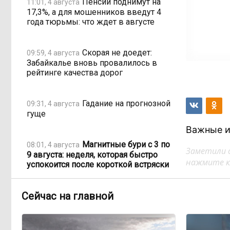
Пенсии поднимут на
11:01, 4 августа
17,3%, а для мошенников введут 4
года тюрьмы: что ждет в августе
Скорая не доедет:
09:59, 4 августа
Забайкалье вновь провалилось в
рейтинге качества дорог
Гадание на прогнозной
09:31, 4 августа
гуще
Важные и
Магнитные бури с 3 по
08:01, 4 августа
Заметили 
9 августа: неделя, которая быстро
нажмите кл
успокоится после короткой встряски
Сейчас на главной
Ингода и Чита
20:01, 3 августа
выходят из берегов: подтоплены
поймы у 17 населённых пунктов
Забайкалья