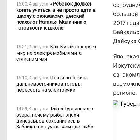
«Ребёнок должен
16:00, 4 августа
сотрудни
хотеть учиться, а не просто идти в
большой 
школу с рюкзаком»: детский
психолог Наталья Малинина о
2017 год
готовности к школе
Байкальс
Дайсукэ 
Как Китай покоряет
15:31, 4 августа
мир не электромобилями, а
Японская
стаканом чая
Иркутску
ознакомл
Почти половина
15:10, 4 августа
возможно
дальневосточников готовы
пересесть на электрички
регионе.
Тайна Тургинского
14:59, 4 августа
озера: почему рыбы эпохи
динозавров сохранились в
Забайкалье лучше, чем где-либо