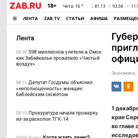
18+
Чита:
16 °
81.13
93.58
11.
ЛЕНТА
ZAB.TV
СТАТЬИ
АФИША
РАЗМЕЩЕ
Губер
Лента
пригл
598 миллионов улетели в Омск:
08:38
офиц
как Забайкалье провалило «Чистый
воздух»
Экономика, 
Депутат Госдумы объяснил
08:15
«неполноценность» женщин
библейским сюжетом
1 декабр
Прокуратура начала проверку
08:10
края Сер
из-за раскопок ТГК-14
во главе
исследов
Когда ждать денег?
19:02, Вчера