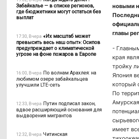
Забайкалье — в списке регионов,
новыми н
где бюджетники могут остаться без
Последни
выплат
официаль
главы ре
«Их масштаб может
17:30, Вчера
превысить весь наш опыт»: Осипов
- Главны
предупреждает о климатической
угрозе на фоне пожаров в Европе
края явля
тройку л
По волнам Арахлея: на
16:00, Вчера
Япония в
любимом озере забайкальцев
который 
улучшили LTE-сеть
По терри
Амурская
Путин подписал закон,
12:33, Вчера
вдвое расширяющий основания для
потенциа
выдворения мигрантов
сырьевог
имеет вс
Читинская
12:32, Вчера
тихоокеа