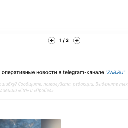
1 / 3
 оперативные новости в telegram-канале
"ZAB.RU"
ошибку? Сообщите, пожалуйста, редакции. Выделите тек
авиши «Ctrl» и «Пробел»