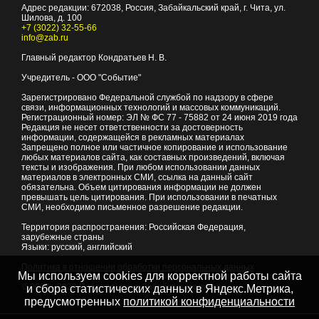
Адрес редакции:
672038
, Россия, Забайкальский край, г.
Чита
,
ул.
Шилова, д. 100
+7 (3022) 32-55-66
info@zab.ru
Главный редактор Кондратьев Н. В.
Учредитель - ООО "Событие"
Зарегистрировано Федеральной службой по надзору в сфере
связи, информационных технологий и массовых коммуникаций.
Регистрационный номер: ЭЛ № ФС 77 - 75882 от 24 июня 2019 года
Редакция не несет ответственности за достоверность
информации, содержащейся в рекламных материалах
Запрещено полное или частичное копирование и использование
любых материалов сайта, как составных произведений, включая
тексты и изображения. При любом использовании данных
материалов в электронных СМИ, ссылка на данный сайт
обязательна. Объем цитирования информации не должен
превышать цель цитирования. При использовании в печатных
СМИ, необходимо письменное разрешение редакции.
Территория распространения: Российская Федерация,
зарубежные страны
Языки: русский, английский
Политика в отношении обработки персональных данных
Мы используем cookies для корректной работы сайта
© 2007 - 2026
Портал Читы и Забайкальского края
и сбора статистических данных в Яндекс.Метрика,
предусмотренных
политикой конфиденциальности