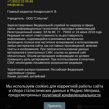
+7 (3022) 32-55-66
info@zab.ru
Главный редактор Кондратьев Н. В.
Учредитель - ООО "Событие"
Зарегистрировано Федеральной службой по надзору в сфере
связи, информационных технологий и массовых коммуникаций.
Регистрационный номер: ЭЛ № ФС 77 - 75882 от 24 июня 2019 года
Редакция не несет ответственности за достоверность
информации, содержащейся в рекламных материалах
Запрещено полное или частичное копирование и использование
любых материалов сайта, как составных произведений, включая
тексты и изображения. При любом использовании данных
материалов в электронных СМИ, ссылка на данный сайт
обязательна. Объем цитирования информации не должен
превышать цель цитирования. При использовании в печатных
СМИ, необходимо письменное разрешение редакции.
Территория распространения: Российская Федерация,
зарубежные страны
Языки: русский, английский
Политика в отношении обработки персональных данных
Мы используем cookies для корректной работы сайта
© 2007 - 2026
Портал Читы и Забайкальского края
и сбора статистических данных в Яндекс.Метрика,
предусмотренных
политикой конфиденциальности
Принять
18+