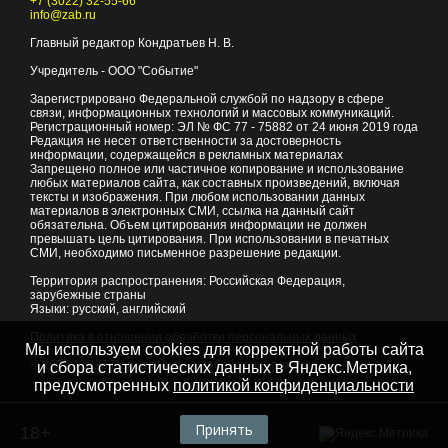
+7 (3022) 32-55-66
info@zab.ru
Главный редактор Кондратьев Н. В.
Учредитель - ООО "Событие"
Зарегистрировано Федеральной службой по надзору в сфере
связи, информационных технологий и массовых коммуникаций.
Регистрационный номер: ЭЛ № ФС 77 - 75882 от 24 июня 2019 года
Редакция не несет ответственности за достоверность
информации, содержащейся в рекламных материалах
Запрещено полное или частичное копирование и использование
любых материалов сайта, как составных произведений, включая
тексты и изображения. При любом использовании данных
материалов в электронных СМИ, ссылка на данный сайт
обязательна. Объем цитирования информации не должен
превышать цель цитирования. При использовании в печатных
СМИ, необходимо письменное разрешение редакции.
Территория распространения: Российская Федерация,
зарубежные страны
Языки: русский, английский
Политика в отношении обработки персональных данных
Мы используем cookies для корректной работы сайта
© 2007 - 2026
Портал Читы и Забайкальского края
и сбора статистических данных в Яндекс.Метрика,
предусмотренных
политикой конфиденциальности
Принять
18+