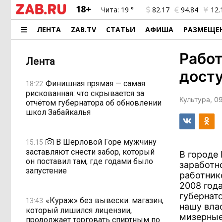
18+
Чита:
19 °
82.17
94.84
12.
ЛЕНТА
ZAB.TV
СТАТЬИ
АФИША
РАЗМЕЩЕ
Работ
Лента
досту
Финишная прямая — самая
18:22
рискованная: что скрывается за
Культура, 09
отчётом губернатора об обновлении
школ Забайкалья
В Шерловой Горе мужчину
15:15
заставляют снести забор, который
В городе
он поставил там, где годами было
заработн
запустение
работник
2008 год
губернат
«Кураж» без вывески: магазин,
13:43
нашу вла
который лишился лицензии,
мизерные
продолжает торговать спиртным по