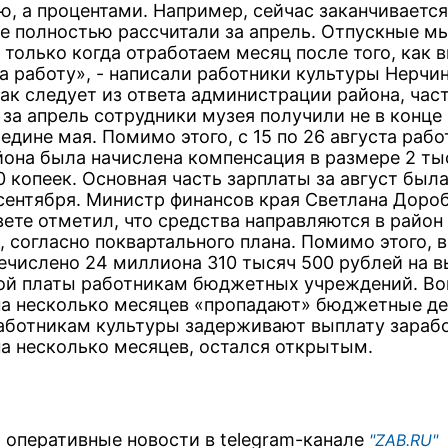
ю, а процентами. Например, сейчас заканчивается
не полностью рассчитали за апрель. Отпускные м
 только когда отработаем месяц после того, как 
а работу», - написали работники культуры Нерчин
как следует из ответа администрации района, час
за апрель сотрудники музея получили не в конце 
едине мая. Помимо этого, с 15 по 26 августа раб
йона была начислена компенсация в размере 2 ты
0 копеек. Основная часть зарплаты за август был
 сентября. Министр финансов края Светлана Доро
вете отметил, что средства направляются в район
 согласно поквартального плана. Помимо этого, в
ечислено 24 миллиона 310 тысяч 500 рублей на в
ой платы работникам бюджетных учреждений. Во
 на несколько месяцев «пропадают» бюджетные де
аботникам культуры задерживают выплату зараб
на несколько месяцев, остался открытым.
 оперативные новости в telegram-канале
"ZAB.RU"