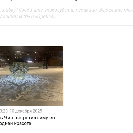
ошибку? Сообщите, пожалуйста, редакции. Выделите тек
авиши «Ctrl» и «Пробел»
3:23, 10 декабря 2025
 Чите встретил зиму во
одней красоте