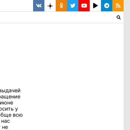
 выдачей
ращение
 июне
осить у
ообще всю
 нас
 не