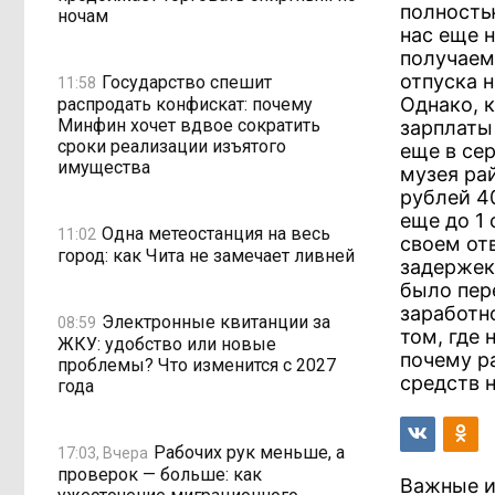
полность
ночам
нас еще 
получаем
отпуска н
Государство спешит
11:58
Однако, 
распродать конфискат: почему
Минфин хочет вдвое сократить
зарплаты 
сроки реализации изъятого
еще в сер
имущества
музея ра
рублей 4
еще до 1
Одна метеостанция на весь
11:02
своем от
город: как Чита не замечает ливней
задержек,
было пер
заработн
Электронные квитанции за
08:59
том, где
ЖКУ: удобство или новые
почему р
проблемы? Что изменится с 2027
средств 
года
Рабочих рук меньше, а
17:03, Вчера
проверок — больше: как
Важные и