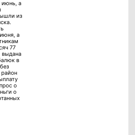
 июнь, а
ы
вышли из
ска.
ть
июня, а
отникам
сяч 77
а выдана
балюк в
 без
 район
ыплату
прос о
ньги о
отанных