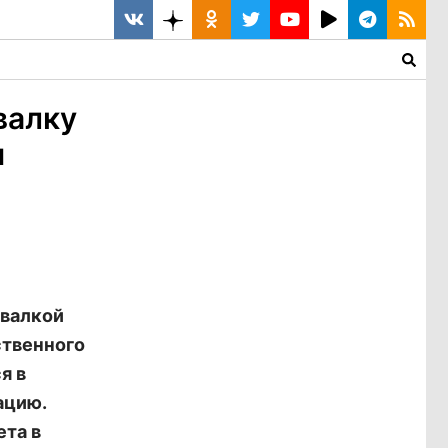
валку
и
свалкой
ственного
я в
ацию.
та в