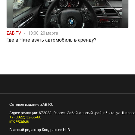
ZAB.TV
18:00, 20 марта
Где в Чите взять автомобиль в аренду?
Сетевое издание ZAB.RU
Адрес редакции:
672038
, Россия, Забайкальский край, г.
Чита
,
ул. Шилова
+7 (3022) 32-55-66
info@zab.ru
Главный редактор Кондратьев Н. В.