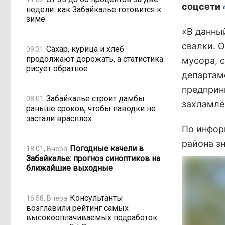
соцсети
недели: как Забайкалье готовится к
зиме
«В данны
свалки. 
Сахар, курица и хлеб
09:31
продолжают дорожать, а статистика
мусора, 
рисует обратное
департам
предприн
Забайкалье строит дамбы
08:01
захламлё
раньше сроков, чтобы паводки не
застали врасплох
По инфор
района з
Погодные качели в
18:01, Вчера
Забайкалье: прогноз синоптиков на
ближайшие выходные
Консультанты
16:58, Вчера
возглавили рейтинг самых
высокооплачиваемых подработок