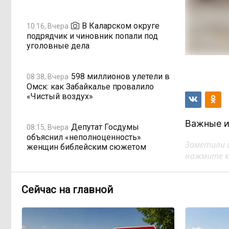
В Каларском округе
10:16, Вчера
подрядчик и чиновник попали под
уголовные дела
598 миллионов улетели в
08:38, Вчера
Омск: как Забайкалье провалило
«Чистый воздух»
Важные и
Депутат Госдумы
08:15, Вчера
объяснил «неполноценность»
Заметили 
женщин библейским сюжетом
нажмите кл
Прокуратура начала
08:10, Вчера
проверку из-за раскопок ТГК-14
Сейчас на главной
Когда ждать денег?
19:02, 5 августа
Забайкалье — в списке регионов,