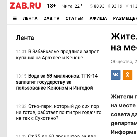
18+
Чита:
22 °
80.93
93.19
11.
ЛЕНТА
ZAB.TV
СТАТЬИ
АФИША
РАЗМЕЩЕ
Жител
Лента
на ме
В Забайкалье продлили запрет
14:01
купания на Арахлее и Кеноне
Общество, 2
Вода за 68 миллионов: ТГК-14
13:15
заплатит государству за
пользование Кеноном и Ингодой
Жители п
на месте
Этно-парк, который до сих пор
12:33
не готов, работает почти три года: что
совета д
не так с Сухотино?
департам
Информац
От 35 до 60 процентов за две
11:02