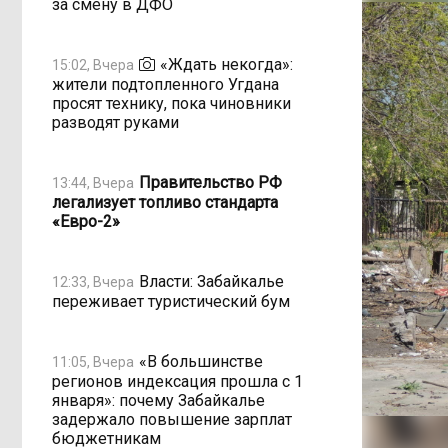
за смену в ДФО
«Ждать некогда»:
15:02, Вчера
жители подтопленного Угдана
просят технику, пока чиновники
разводят руками
Правительство РФ
13:44, Вчера
легализует топливо стандарта
«Евро-2»
Власти: Забайкалье
12:33, Вчера
переживает туристический бум
«В большинстве
11:05, Вчера
регионов индексация прошла с 1
января»: почему Забайкалье
задержало повышение зарплат
бюджетникам