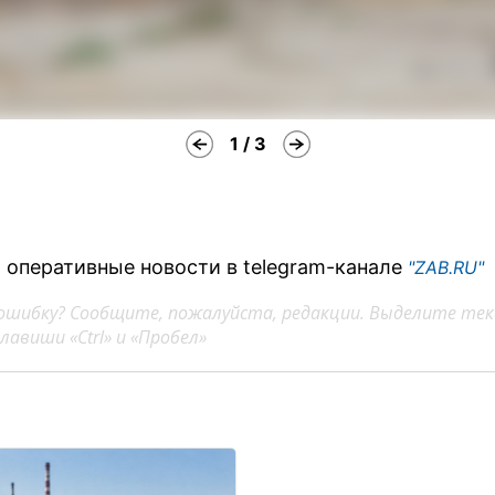
1 / 3
 оперативные новости в telegram-канале
"ZAB.RU"
ошибку? Сообщите, пожалуйста, редакции. Выделите тек
авиши «Ctrl» и «Пробел»