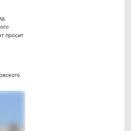
ид
ного
ет просит
овского