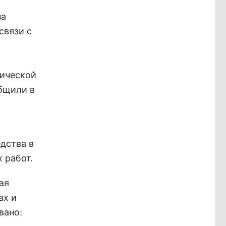
на
связи с
гической
бщили в
дства в
 работ.
ая
ах и
вано: