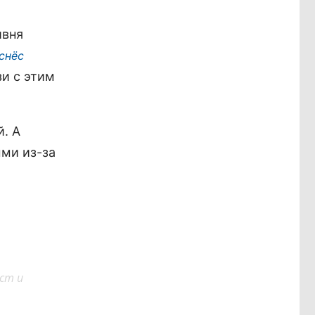
ивня
снёс
и с этим
. А
ми из-за
ст и