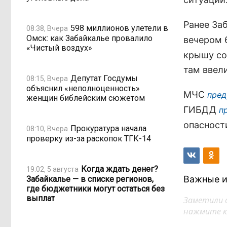
Ранее Заб
598 миллионов улетели в
08:38, Вчера
Омск: как Забайкалье провалило
вечером 
«Чистый воздух»
крышу со
там ввел
Депутат Госдумы
08:15, Вчера
объяснил «неполноценность»
МЧС
пред
женщин библейским сюжетом
ГИБДД
п
опасност
Прокуратура начала
08:10, Вчера
проверку из-за раскопок ТГК-14
Когда ждать денег?
19:02, 5 августа
Важные и
Забайкалье — в списке регионов,
где бюджетники могут остаться без
выплат
Заметили 
нажмите кл