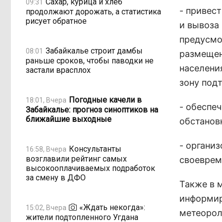
Сахар, курица и хлеб
09:31
- привес
продолжают дорожать, а статистика
рисует обратное
и вывоза
предусмо
Забайкалье строит дамбы
08:01
размещен
раньше сроков, чтобы паводки не
населени
застали врасплох
зону под
Погодные качели в
18:01, Вчера
- обеспе
Забайкалье: прогноз синоптиков на
ближайшие выходные
обстанов
- органи
Консультанты
16:58, Вчера
возглавили рейтинг самых
своеврем
высокооплачиваемых подработок
за смену в ДФО
Также в 
информир
«Ждать некогда»:
15:02, Вчера
метеорол
жители подтопленного Угдана