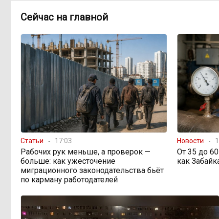
«Их масштаб может
17:30, 5 августа
превысить весь наш опыт»: Осипов
Сейчас на главной
предупреждает о климатической
угрозе на фоне пожаров в Европе
По волнам Арахлея: на
16:00, 5 августа
любимом озере забайкальцев
улучшили LTE-сеть
Путин подписал закон,
12:33, 5 августа
вдвое расширяющий основания для
выдворения мигрантов
Статьи
17:03
Новости
1
Рабочих рук меньше, а проверок —
От 35 до 6
Читинская
12:32, 5 августа
больше: как ужесточение
как Забайк
администрация хочет
миграционного законодательства бьёт
отремонтировать кабинет за 6,8
по карману работодателей
миллиона: что скрывает смета?
«Нефтемаркет»
11:47, 5 августа