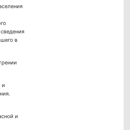
населения
ого
 сведения
вшего в
трении
 и
ния.
асной и