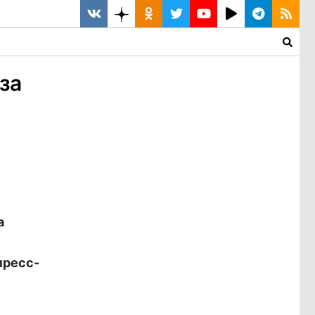
за
а
пресс-