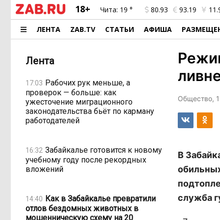
18+
Чита:
19 °
80.93
93.19
11.
ЛЕНТА
ZAB.TV
СТАТЬИ
АФИША
РАЗМЕЩЕ
Режим
Лента
ливне
Рабочих рук меньше, а
17:03
проверок — больше: как
Общество, 1
ужесточение миграционного
законодательства бьёт по карману
работодателей
Забайкалье готовится к новому
16:32
В Забайк
учебному году после рекордных
обильных
вложений
подтопле
служба г
Как в Забайкалье превратили
14:40
отлов бездомных животных в
мошенническую схему на 20