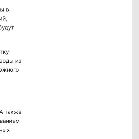
ы в
ий,
будут
тку
 воды из
можного
А также
ованием
йных