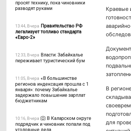
просят технику, пока чиновники
разводят руками
Краевые 
готовнос
аварийно
Правительство РФ
13:44, Вчера
легализует топливо стандарта
обследов
«Евро-2»
Документ
Власти: Забайкалье
12:33, Вчера
водопроп
переживает туристический бум
подвальн
затоплен
«В большинстве
11:05, Вчера
регионов индексация прошла с 1
В регион
января»: почему Забайкалье
задержало повышение зарплат
складыва
бюджетникам
своеврем
подготов
В Каларском округе
10:16, Вчера
для пров
подрядчик и чиновник попали под
уголовные дела
ситуаций