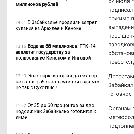
«7 июля 
миллионов рублей
подписал
режима п
В Забайкалье продлили запрет
14:01
выпадени
купания на Арахлее и Кеноне
повышени
паводков
Вода за 68 миллионов: ТГК-14
13:15
заплатит государству за
обстанов
пользование Кеноном и Ингодой
пресс-сл
Этно-парк, который до сих пор
Департам
12:33
не готов, работает почти три года: что
Забайкал
не так с Сухотино?
готовнос
От 35 до 60 процентов за две
11:02
Органам 
недели: как Забайкалье готовится к
метеорол
зиме
подтопле