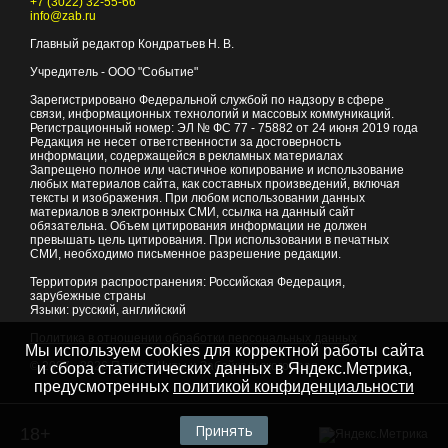
+7 (3022) 32-55-66
info@zab.ru
Главный редактор Кондратьев Н. В.
Учредитель - ООО "Событие"
Зарегистрировано Федеральной службой по надзору в сфере
связи, информационных технологий и массовых коммуникаций.
Регистрационный номер: ЭЛ № ФС 77 - 75882 от 24 июня 2019 года
Редакция не несет ответственности за достоверность
информации, содержащейся в рекламных материалах
Запрещено полное или частичное копирование и использование
любых материалов сайта, как составных произведений, включая
тексты и изображения. При любом использовании данных
материалов в электронных СМИ, ссылка на данный сайт
обязательна. Объем цитирования информации не должен
превышать цель цитирования. При использовании в печатных
СМИ, необходимо письменное разрешение редакции.
Территория распространения: Российская Федерация,
зарубежные страны
Языки: русский, английский
Политика в отношении обработки персональных данных
Мы используем cookies для корректной работы сайта
© 2007 - 2026
Портал Читы и Забайкальского края
и сбора статистических данных в Яндекс.Метрика,
предусмотренных
политикой конфиденциальности
Принять
18+