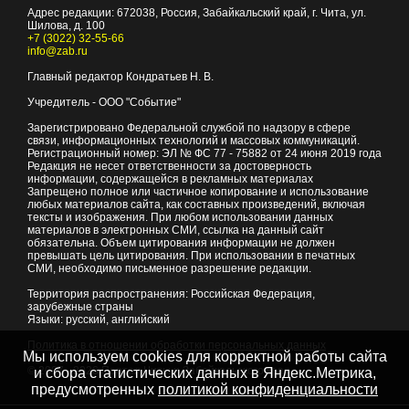
Адрес редакции:
672038
, Россия, Забайкальский край, г.
Чита
,
ул.
Шилова, д. 100
+7 (3022) 32-55-66
info@zab.ru
Главный редактор Кондратьев Н. В.
Учредитель - ООО "Событие"
Зарегистрировано Федеральной службой по надзору в сфере
связи, информационных технологий и массовых коммуникаций.
Регистрационный номер: ЭЛ № ФС 77 - 75882 от 24 июня 2019 года
Редакция не несет ответственности за достоверность
информации, содержащейся в рекламных материалах
Запрещено полное или частичное копирование и использование
любых материалов сайта, как составных произведений, включая
тексты и изображения. При любом использовании данных
материалов в электронных СМИ, ссылка на данный сайт
обязательна. Объем цитирования информации не должен
превышать цель цитирования. При использовании в печатных
СМИ, необходимо письменное разрешение редакции.
Территория распространения: Российская Федерация,
зарубежные страны
Языки: русский, английский
Политика в отношении обработки персональных данных
Мы используем cookies для корректной работы сайта
© 2007 - 2026
Портал Читы и Забайкальского края
и сбора статистических данных в Яндекс.Метрика,
предусмотренных
политикой конфиденциальности