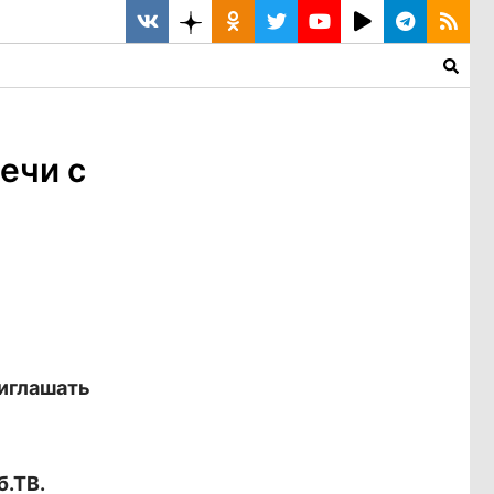
ечи с
иглашать
б.ТВ.