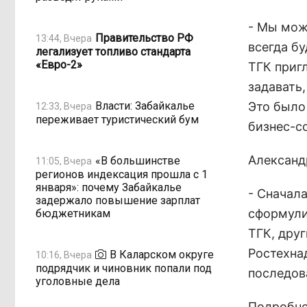
- Мы мож
Правительство РФ
13:44, Вчера
всегда б
легализует топливо стандарта
«Евро-2»
ТГК пригл
задавать,
Власти: Забайкалье
Это было 
12:33, Вчера
переживает туристический бум
бизнес-с
Александ
«В большинстве
11:05, Вчера
регионов индексация прошла с 1
января»: почему Забайкалье
- Сначал
задержало повышение зарплат
сформули
бюджетникам
ТГК, друг
Ростехна
В Каларском округе
10:16, Вчера
подрядчик и чиновник попали под
последова
уголовные дела
Подробне