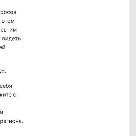
просов
 потом
осы им
 видеть.
ей
у».
 себя
жите с
 и
региона.