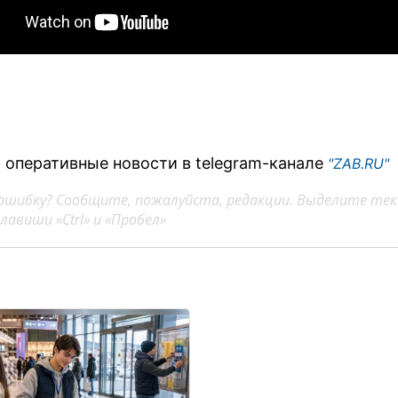
 оперативные новости в telegram-канале
"ZAB.RU"
ошибку? Сообщите, пожалуйста, редакции. Выделите тек
авиши «Ctrl» и «Пробел»