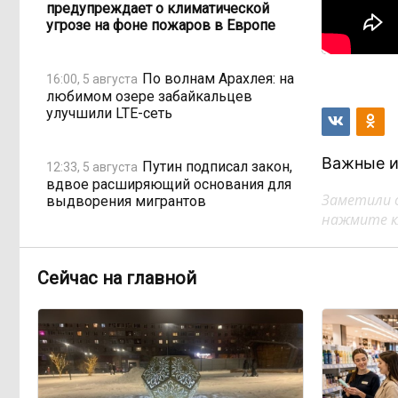
предупреждает о климатической
угрозе на фоне пожаров в Европе
По волнам Арахлея: на
16:00, 5 августа
любимом озере забайкальцев
улучшили LTE-сеть
Важные и
Путин подписал закон,
12:33, 5 августа
вдвое расширяющий основания для
Заметили 
выдворения мигрантов
нажмите кл
Читинская
12:32, 5 августа
администрация хочет
Сейчас на главной
отремонтировать кабинет за 6,8
миллиона: что скрывает смета?
«Нефтемаркет»
11:47, 5 августа
отвечает: региональные власти
неточно изложили ситуацию с