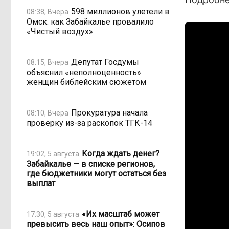
598 миллионов улетели в
08:38, Вчера
Омск: как Забайкалье провалило
«Чистый воздух»
Депутат Госдумы
08:15, Вчера
объяснил «неполноценность»
женщин библейским сюжетом
Прокуратура начала
08:10, Вчера
проверку из-за раскопок ТГК-14
Когда ждать денег?
19:02, 5 августа
Забайкалье — в списке регионов,
где бюджетники могут остаться без
выплат
«Их масштаб может
17:30, 5 августа
превысить весь наш опыт»: Осипов