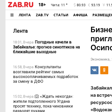
18+
Чита:
11 °
80.93
93.19
11.
ЛЕНТА
ZAB.TV
СТАТЬИ
АФИША
РАЗМЕЩЕ
Бизн
Лента
пригл
Погодные качели в
18:01, Вчера
Осип
Забайкалье: прогноз синоптиков на
ближайшие выходные
Экономика, 
Консультанты
16:58, Вчера
возглавили рейтинг самых
высокооплачиваемых подработок
за смену в ДФО
Забайкал
на встре
«Ждать некогда»:
15:02, Вчера
жители подтопленного Угдана
ресурсос
просят технику, пока чиновники
«Водокан
разводят руками