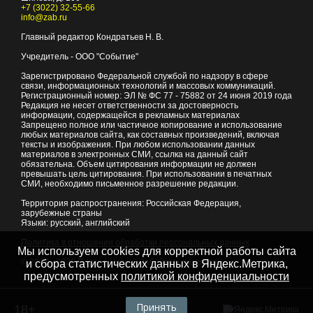
+7 (3022) 32-55-66
info@zab.ru
Главный редактор Кондратьев Н. В.
Учредитель - ООО "Событие"
Зарегистрировано Федеральной службой по надзору в сфере
связи, информационных технологий и массовых коммуникаций.
Регистрационный номер: ЭЛ № ФС 77 - 75882 от 24 июня 2019 года
Редакция не несет ответственности за достоверность
информации, содержащейся в рекламных материалах
Запрещено полное или частичное копирование и использование
любых материалов сайта, как составных произведений, включая
тексты и изображения. При любом использовании данных
материалов в электронных СМИ, ссылка на данный сайт
обязательна. Объем цитирования информации не должен
превышать цель цитирования. При использовании в печатных
СМИ, необходимо письменное разрешение редакции.
Территория распространения: Российская Федерация,
зарубежные страны
Языки: русский, английский
Политика в отношении обработки персональных данных
Мы используем cookies для корректной работы сайта
© 2007 - 2026
Портал Читы и Забайкальского края
и сбора статистических данных в Яндекс.Метрика,
предусмотренных
политикой конфиденциальности
Принять
18+