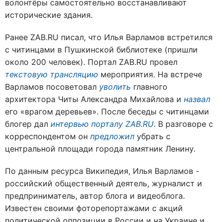
волонтёры самостоятельно восстанавливают
исторические здания.
Ранее ZAB.RU писал, что Илья Варламов встретился
с читинцами в Пушкинской библиотеке (пришли
около 200 человек). Портал ZAB.RU провел
текстовую трансляцию
мероприятия. На встрече
Варламов посоветовал
уволить
главного
архитектора Читы Александра Михайлова и
назвал
его «врагом деревьев». После беседы с читинцами
блогер дал
интервью порталу ZAB.RU
. В разговоре с
корреспондентом он
предложил
убрать с
центральной площади города памятник Ленину.
По данным ресурса Википедия, Илья Варламов -
российский общественный деятель, журналист и
предприниматель, автор блога и видеоблога.
Известен своими фоторепортажами с акций
политической оппозиции в России и на Украине и