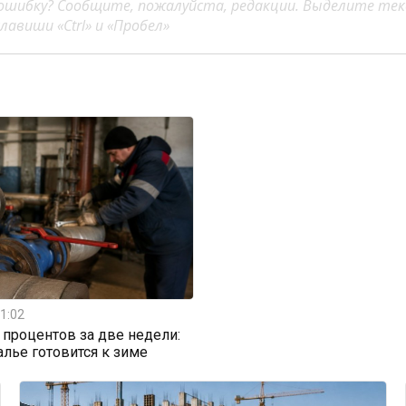
ошибку? Сообщите, пожалуйста, редакции. Выделите тек
авиши «Ctrl» и «Пробел»
1:02
0 процентов за две недели:
алье готовится к зиме