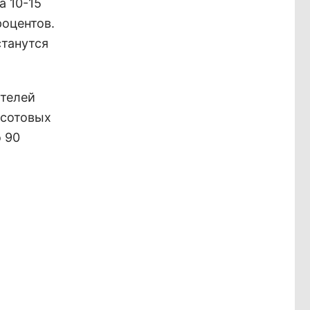
а 10-15
роцентов.
станутся
ителей
 сотовых
о 90