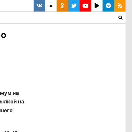
 о
имум на
сылкой на
вшего