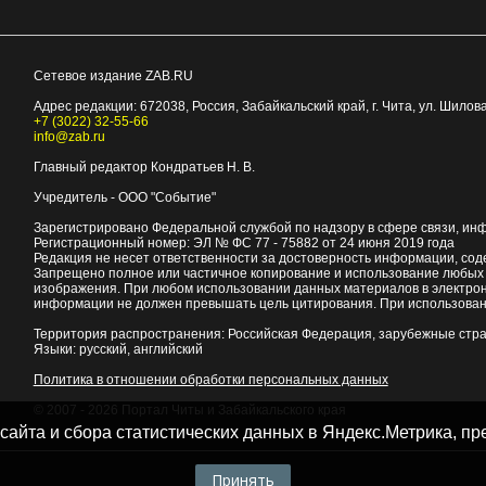
Сетевое издание ZAB.RU
Адрес редакции:
672038
, Россия, Забайкальский край, г.
Чита
,
ул. Шилова
+7 (3022) 32-55-66
info@zab.ru
Главный редактор Кондратьев Н. В.
Учредитель - ООО "Событие"
Зарегистрировано Федеральной службой по надзору в сфере связи, ин
Регистрационный номер: ЭЛ № ФС 77 - 75882 от 24 июня 2019 года
Редакция не несет ответственности за достоверность информации, со
Запрещено полное или частичное копирование и использование любых м
изображения. При любом использовании данных материалов в электро
информации не должен превышать цель цитирования. При использован
Территория распространения: Российская Федерация, зарубежные стр
Языки: русский, английский
Политика в отношении обработки персональных данных
© 2007 - 2026
Портал Читы и Забайкальского края
 сайта и сбора статистических данных в Яндекс.Метрика, 
Принять