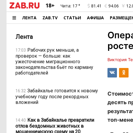
18+
Чита:
17 °
81.41
94.06
12.
ЛЕНТА
ZAB.TV
СТАТЬИ
АФИША
РАЗМЕЩЕ
Опер
Лента
росте
Рабочих рук меньше, а
17:03
проверок — больше: как
Виктория Т
ужесточение миграционного
законодательства бьёт по карману
работодателей
Забайкалье готовится к новому
16:32
Стоимост
учебному году после рекордных
десять п
вложений
результа
топ-мен
Как в Забайкалье превратили
14:40
отлов бездомных животных в
мошенническую схему на 20