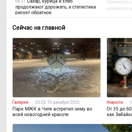
Сахар, курица и хлеб
Заметили 
09:31
продолжают дорожать, а статистика
нажмите кл
рисует обратное
Сейчас на главной
Забайкалье строит дамбы
08:01
раньше сроков, чтобы паводки не
застали врасплох
Погодные качели в
18:01, Вчера
Забайкалье: прогноз синоптиков на
ближайшие выходные
Консультанты
16:58, Вчера
возглавили рейтинг самых
высокооплачиваемых подработок
Галерея
23:23, 10 декабря 2025
Новости
1
за смену в ДФО
Парк МЖК в Чите встретил зиму во
От 35 до 6
всей новогодней красоте
как Забайк
«Ждать некогда»:
15:02, Вчера
жители подтопленного Угдана