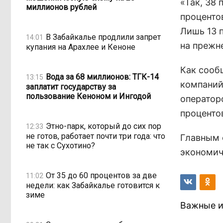
«Так, 38
миллионов рублей
проценто
Лишь 13 
В Забайкалье продлили запрет
14:01
на прежне
купания на Арахлее и Кеноне
Как сооб
Вода за 68 миллионов: ТГК-14
13:15
компаний
заплатит государству за
пользование Кеноном и Ингодой
операторо
проценто
Этно-парк, который до сих пор
12:33
не готов, работает почти три года: что
Главным 
не так с Сухотино?
экономич
От 35 до 60 процентов за две
11:02
недели: как Забайкалье готовится к
зиме
Важные и