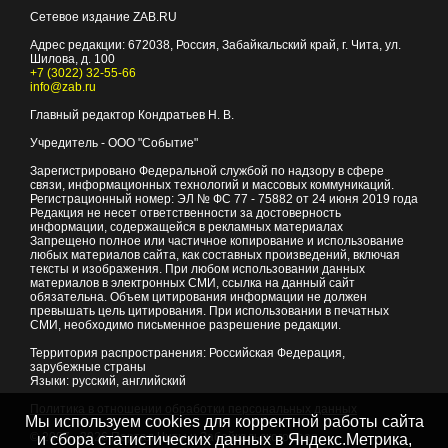
Сетевое издание ZAB.RU
Адрес редакции:
672038
, Россия, Забайкальский край, г.
Чита
,
ул.
Шилова, д. 100
+7 (3022) 32-55-66
info@zab.ru
Главный редактор Кондратьев Н. В.
Учредитель - ООО "Событие"
Зарегистрировано Федеральной службой по надзору в сфере
связи, информационных технологий и массовых коммуникаций.
Регистрационный номер: ЭЛ № ФС 77 - 75882 от 24 июня 2019 года
Редакция не несет ответственности за достоверность
информации, содержащейся в рекламных материалах
Запрещено полное или частичное копирование и использование
любых материалов сайта, как составных произведений, включая
тексты и изображения. При любом использовании данных
материалов в электронных СМИ, ссылка на данный сайт
обязательна. Объем цитирования информации не должен
превышать цель цитирования. При использовании в печатных
СМИ, необходимо письменное разрешение редакции.
Территория распространения: Российская Федерация,
зарубежные страны
Языки: русский, английский
Политика в отношении обработки персональных данных
Мы используем cookies для корректной работы сайта
© 2007 - 2026
Портал Читы и Забайкальского края
и сбора статистических данных в Яндекс.Метрика,