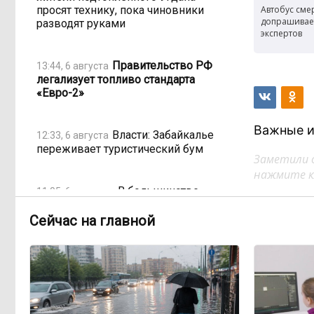
просят технику, пока чиновники
Автобус смер
допрашивае
разводят руками
экспертов
Правительство РФ
13:44, 6 августа
легализует топливо стандарта
«Евро-2»
Важные и
Власти: Забайкалье
12:33, 6 августа
переживает туристический бум
Заметили 
нажмите кл
«В большинстве
11:05, 6 августа
регионов индексация прошла с 1
января»: почему Забайкалье
Сейчас на главной
задержало повышение зарплат
бюджетникам
В Каларском
10:16, 6 августа
округе подрядчик и чиновник