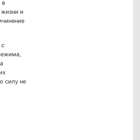
 в
 жизни и
ичинение
 с
режима,
ва
их
ю силу не