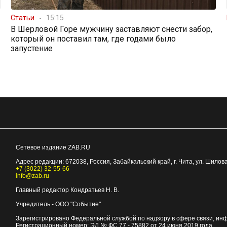
Статьи
15:15
В Шерловой Горе мужчину заставляют снести забор,
который он поставил там, где годами было
запустение
Сетевое издание ZAB.RU
Адрес редакции:
672038
, Россия, Забайкальский край, г.
Чита
,
ул. Шилова
+7 (3022) 32-55-66
info@zab.ru
Главный редактор Кондратьев Н. В.
Учредитель - ООО "Событие"
Зарегистрировано Федеральной службой по надзору в сфере связи, ин
Регистрационный номер: ЭЛ № ФС 77 - 75882 от 24 июня 2019 года