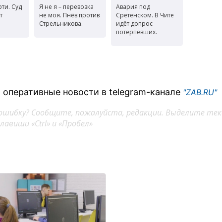
ти. Суд
Я не я – перевозка
Авария под
т
не моя. Пнёв против
Сретенском. В Чите
Стрельникова.
идёт допрос
потерпевших.
 оперативные новости в telegram-канале
"ZAB.RU"
ошибку? Сообщите, пожалуйста, редакции. Выделите тек
авиши «Ctrl» и «Пробел»