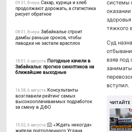
системы 
Сахар, курица и хлеб
09:31, Вчера
продолжают дорожать, а статистика
оказании
рисует обратное
здоровья
тяжкого 
Забайкалье строит
08:01, Вчера
дамбы раньше сроков, чтобы
Суд назн
паводки не застали врасплох
отбывани
взяв под 
Погодные качели в
18:01, 6 августа
Забайкалье: прогноз синоптиков на
занимать
ближайшие выходные
перевозок
вступил.
Консультанты
16:58, 6 августа
возглавили рейтинг самых
высокооплачиваемых подработок
за смену в ДФО
«Ждать некогда»:
15:02, 6 августа
жители подтопленного Угдана