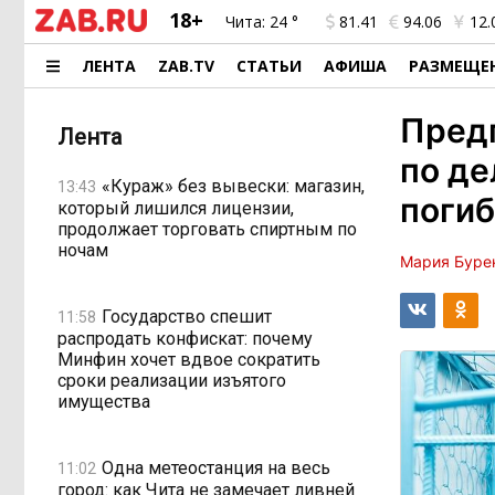
18+
Чита:
24 °
81.41
94.06
12.
ЛЕНТА
ZAB.TV
СТАТЬИ
АФИША
РАЗМЕЩЕ
Пред
Лента
по де
«Кураж» без вывески: магазин,
13:43
погиб
который лишился лицензии,
продолжает торговать спиртным по
ночам
Мария Буре
Государство спешит
11:58
распродать конфискат: почему
Минфин хочет вдвое сократить
сроки реализации изъятого
имущества
Одна метеостанция на весь
11:02
город: как Чита не замечает ливней