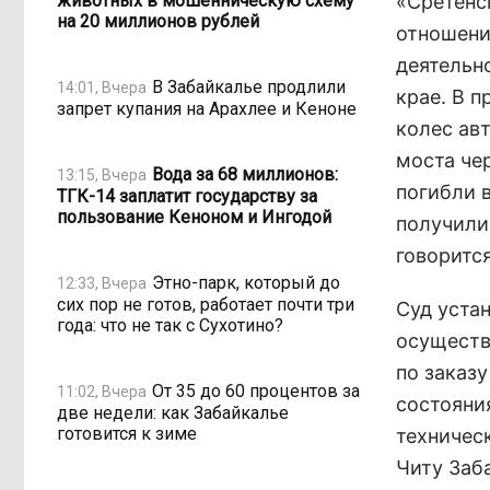
животных в мошенническую схему
«Сретенс
на 20 миллионов рублей
отношени
деятельн
В Забайкалье продлили
14:01, Вчера
крае. В 
запрет купания на Арахлее и Кеноне
колес авт
моста че
Вода за 68 миллионов:
13:15, Вчера
погибли 
ТГК-14 заплатит государству за
пользование Кеноном и Ингодой
получили
говоритс
Этно-парк, который до
12:33, Вчера
сих пор не готов, работает почти три
Суд уста
года: что не так с Сухотино?
осуществ
по заказ
От 35 до 60 процентов за
11:02, Вчера
состояния
две недели: как Забайкалье
готовится к зиме
техническ
Читу Заб