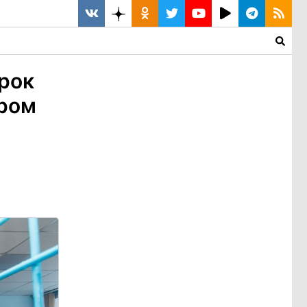
рок
ором