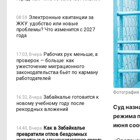
Электронные квитанции за
08:59
ЖКУ: удобство или новые
проблемы? Что изменится с 2027
года
Рабочих рук меньше, а
17:03, Вчера
проверок — больше: как
ужесточение миграционного
законодательства бьёт по карману
работодателей
Фотография 
Забайкалье готовится к
16:32, Вчера
новому учебному году после
Суд назн
рекордных вложений
режима п
июня соо
Как в Забайкалье
14:40, Вчера
превратили отлов бездомных