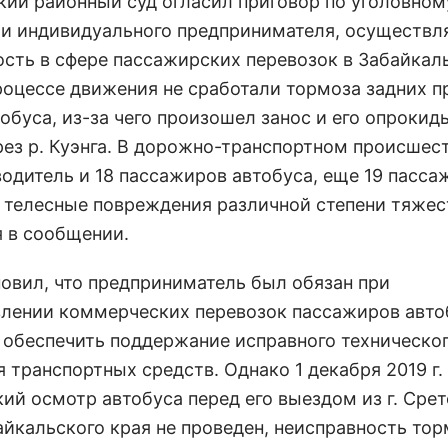
кий районный суд огласил приговор по уголовном
и индивидуального предпринимателя, осуществл
ость в сфере пассажирских перевозок в Забайкал
процессе движения не сработали тормоза задних 
обуса, из-за чего произошел занос и его опрокид
рез р. Куэнга. В дорожно-транспортном происшес
водитель и 18 пассажиров автобуса, еще 19 пасса
 телесные повреждения различной степени тяжест
я в сообщении.
новил, что предприниматель был обязан при
лении коммерческих перевозок пассажиров авт
у обеспечить поддержание исправного техническо
 транспортных средств. Однако 1 декабря 2019 г.
ий осмотр автобуса перед его выездом из г. Срете
айкальского края не проведен, неисправность то