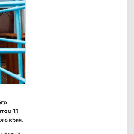
его
этом 11
го края.