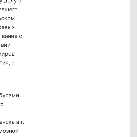
у делу в
явшего
ьском
правых
ывание с
твии
жиров
и», -
обусами
го
нска в г.
рмозной