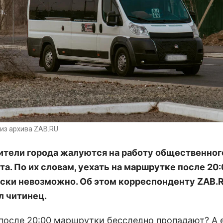
из архива ZAB.RU
ители города жалуются на работу общественног
та. По их словам, уехать на маршрутке после 20
ски невозможно. Об этом корреспонденту ZAB.
л читинец.
после 20:00 маршрутки бесследно пропадают? А 