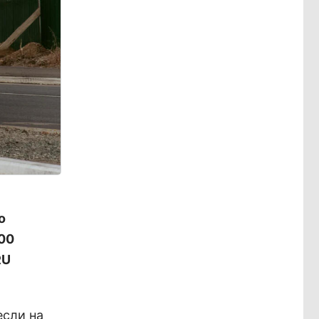
о
:00
RU
если на