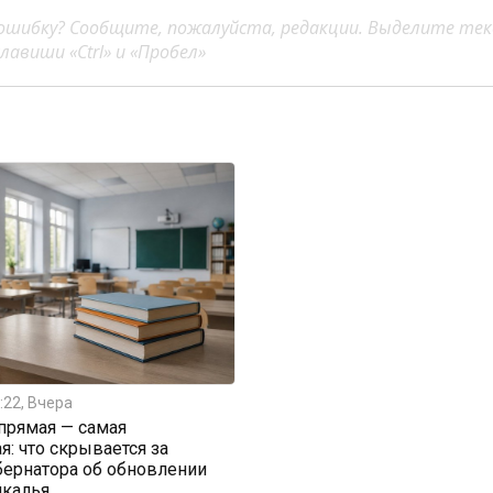
ошибку? Сообщите, пожалуйста, редакции. Выделите тек
авиши «Ctrl» и «Пробел»
:22, Вчера
прямая — самая
я: что скрывается за
бернатора об обновлении
йкалья