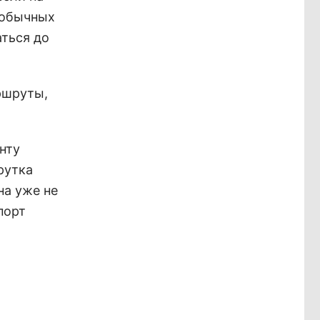
 обычных
ться до
ршруты,
нту
рутка
на уже не
порт