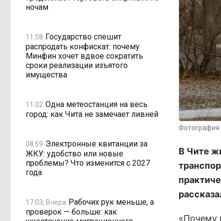
ночам
Государство спешит
11:58
распродать конфискат: почему
Минфин хочет вдвое сократить
сроки реализации изъятого
имущества
Одна метеостанция на весь
11:02
город: как Чита не замечает ливней
Фотография 
Электронные квитанции за
08:59
В Чите ж
ЖКУ: удобство или новые
проблемы? Что изменится с 2027
транспор
года
практиче
рассказа
Рабочих рук меньше, а
17:03, Вчера
проверок — больше: как
«Почему 