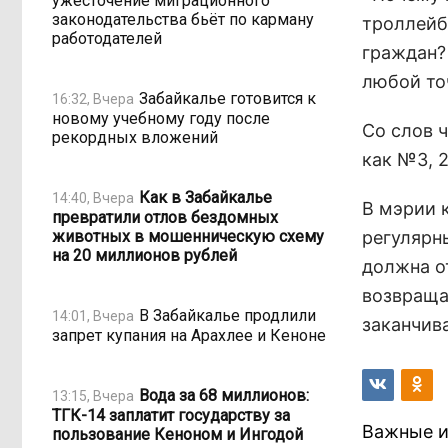
ужесточение миграционного
законодательства бьёт по карману
троллейб
работодателей
граждан?
любой точ
Забайкалье готовится к
16:32, Вчера
новому учебному году после
Со слов 
рекордных вложений
как №3, 2,
Как в Забайкалье
14:40, Вчера
В мэрии 
превратили отлов бездомных
животных в мошенническую схему
регулярн
на 20 миллионов рублей
должна от
возвращае
В Забайкалье продлили
14:01, Вчера
заканчив
запрет купания на Арахлее и Кеноне
Вода за 68 миллионов:
13:15, Вчера
ТГК-14 заплатит государству за
Важные и
пользование Кеноном и Ингодой