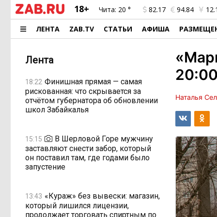
18+
Чита:
20 °
82.17
94.84
12.
ЛЕНТА
ZAB.TV
СТАТЬИ
АФИША
РАЗМЕЩЕ
«Мар
Лента
20:00
Финишная прямая — самая
18:22
рискованная: что скрывается за
Наталья Се
отчётом губернатора об обновлении
школ Забайкалья
В Шерловой Горе мужчину
15:15
заставляют снести забор, который
он поставил там, где годами было
запустение
«Кураж» без вывески: магазин,
13:43
который лишился лицензии,
продолжает торговать спиртным по