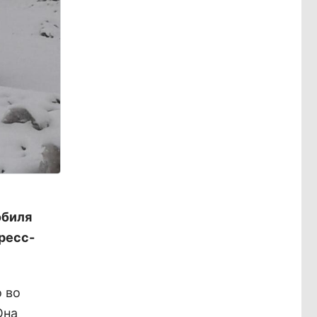
обиля
ресс-
 во
Она