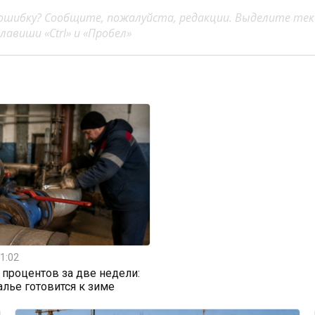
ошибку? Сообщите, пожалуйста, редакции. Выделите тек
авиши «Ctrl» и «Пробел»
1:02
0 процентов за две недели:
алье готовится к зиме