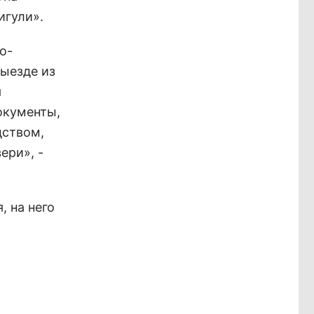
игули».
о-
ыезде из
я
окументы,
дством,
ери», -
 на него