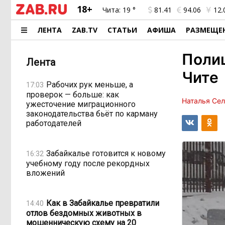
18+
Чита:
19 °
81.41
94.06
12.
ЛЕНТА
ZAB.TV
СТАТЬИ
АФИША
РАЗМЕЩЕ
Полиц
Лента
Чите
Рабочих рук меньше, а
17:03
проверок — больше: как
Наталья Се
ужесточение миграционного
законодательства бьёт по карману
работодателей
Забайкалье готовится к новому
16:32
учебному году после рекордных
вложений
Как в Забайкалье превратили
14:40
отлов бездомных животных в
мошенническую схему на 20