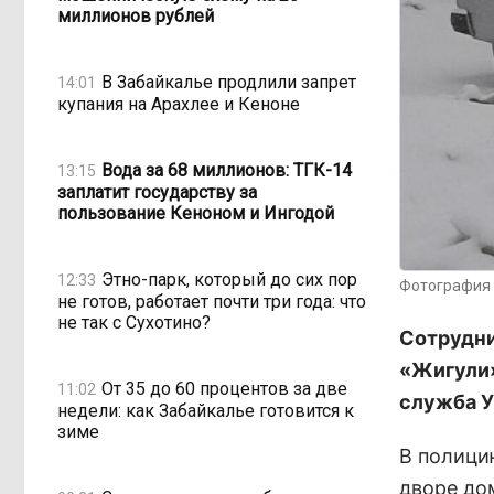
миллионов рублей
В Забайкалье продлили запрет
14:01
купания на Арахлее и Кеноне
Вода за 68 миллионов: ТГК-14
13:15
заплатит государству за
пользование Кеноном и Ингодой
Этно-парк, который до сих пор
12:33
Фотография 
не готов, работает почти три года: что
не так с Сухотино?
Сотрудни
«Жигули»
От 35 до 60 процентов за две
11:02
служба У
недели: как Забайкалье готовится к
зиме
В полици
дворе до