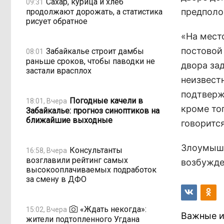
Сахар, курица и хлеб
09:31
предполо
продолжают дорожать, а статистика
рисует обратное
«На мест
постовой
Забайкалье строит дамбы
08:01
раньше сроков, чтобы паводки не
двора за
застали врасплох
неизвест
подтверж
Погодные качели в
18:01, Вчера
кроме тог
Забайкалье: прогноз синоптиков на
ближайшие выходные
говоритс
Злоумышл
Консультанты
16:58, Вчера
возглавили рейтинг самых
возбужде
высокооплачиваемых подработок
за смену в ДФО
«Ждать некогда»:
15:02, Вчера
Важные и
жители подтопленного Угдана