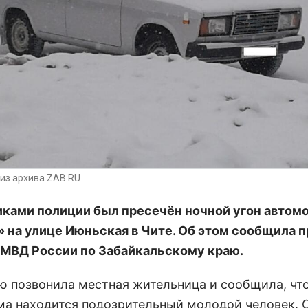
из архива ZAB.RU
ками полиции был пресечён ночной угон автом
 на улице Июньская в Чите. Об этом сообщила п
МВД России по Забайкальскому краю.
ю позвонила местная жительница и сообщила, что
ма находится подозрительный молодой человек. 