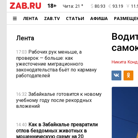
18+
Чита:
21 °
80.93
93.19
11.
ЛЕНТА
ZAB.TV
СТАТЬИ
АФИША
РАЗМЕЩЕ
Водит
Лента
самок
Рабочих рук меньше, а
17:03
проверок — больше: как
Никита Конд
ужесточение миграционного
законодательства бьёт по карману
работодателей
Забайкалье готовится к новому
16:32
учебному году после рекордных
вложений
Как в Забайкалье превратили
14:40
отлов бездомных животных в
мошенническую схему на 20