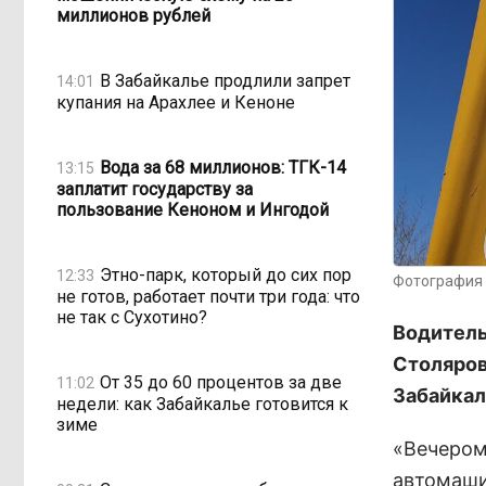
миллионов рублей
В Забайкалье продлили запрет
14:01
купания на Арахлее и Кеноне
Вода за 68 миллионов: ТГК-14
13:15
заплатит государству за
пользование Кеноном и Ингодой
Этно-парк, который до сих пор
12:33
Фотография 
не готов, работает почти три года: что
не так с Сухотино?
Водитель
Столяров
От 35 до 60 процентов за две
11:02
Забайкал
недели: как Забайкалье готовится к
зиме
«Вечером 
автомаши