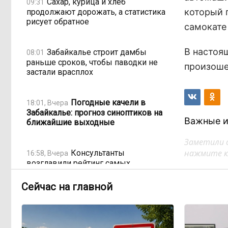
Сахар, курица и хлеб
09:31
который 
продолжают дорожать, а статистика
рисует обратное
самокате
В настоя
Забайкалье строит дамбы
08:01
раньше сроков, чтобы паводки не
произоше
застали врасплох
Погодные качели в
18:01, Вчера
Забайкалье: прогноз синоптиков на
Важные и
ближайшие выходные
Заметили 
нажмите кл
Консультанты
16:58, Вчера
возглавили рейтинг самых
высокооплачиваемых подработок
за смену в ДФО
Сейчас на главной
«Ждать некогда»:
15:02, Вчера
жители подтопленного Угдана