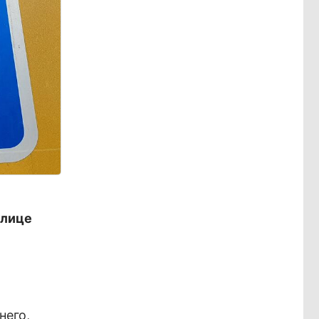
улице
него,