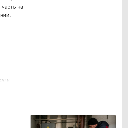
 часть на
нии.
ст и