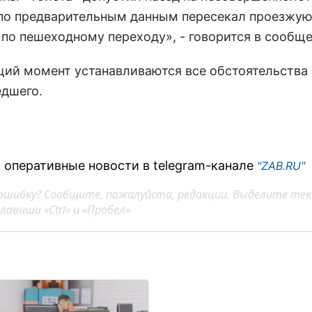
по предварительным данным пересекал проезжую
 по пешеходному переходу», - говорится в сообще
щий момент устанавливаются все обстоятельства
дшего.
 оперативные новости в telegram-канале
"ZAB.RU"
ошибку? Сообщите, пожалуйста, редакции. Выделите тек
авиши «Ctrl» и «Пробел»