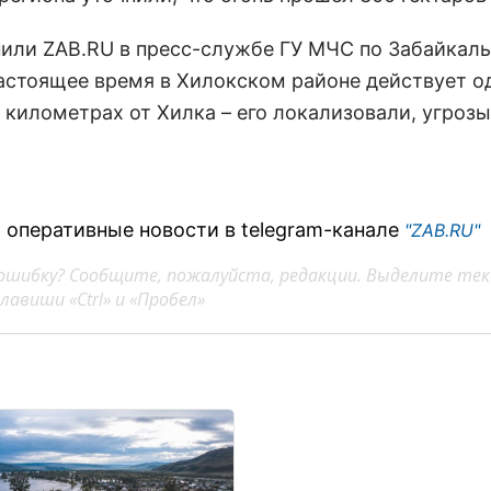
нили ZAB.RU в пресс-службе ГУ МЧС по Забайкал
настоящее время в Хилокском районе действует о
 километрах от Хилка – его локализовали, угрозы
 оперативные новости в telegram-канале
"ZAB.RU"
ошибку? Сообщите, пожалуйста, редакции. Выделите тек
авиши «Ctrl» и «Пробел»