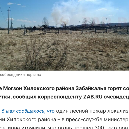
собеседника портала
е Могзон Хилокского района Забайкалья горят с
утки, сообщил корреспонденту ZAB.RU очевидец 
один лесной пожар локализ
 5 мая сообщалось, что
ии Хилокского района – в пресс-службе министер
региона уточнили, что огонь прошел 300 гектаров