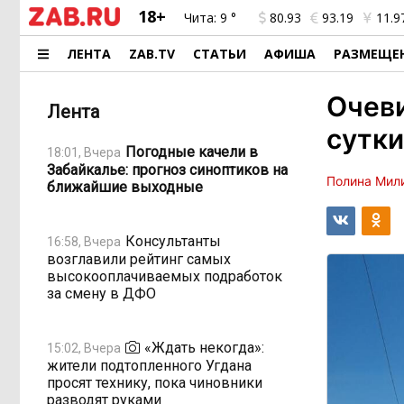
18+
Чита:
9 °
80.93
93.19
11.9
ЛЕНТА
ZAB.TV
СТАТЬИ
АФИША
РАЗМЕЩЕ
Очеви
Лента
сутки
Погодные качели в
18:01, Вчера
Забайкалье: прогноз синоптиков на
Полина Мил
ближайшие выходные
Консультанты
16:58, Вчера
возглавили рейтинг самых
высокооплачиваемых подработок
за смену в ДФО
«Ждать некогда»:
15:02, Вчера
жители подтопленного Угдана
просят технику, пока чиновники
разводят руками