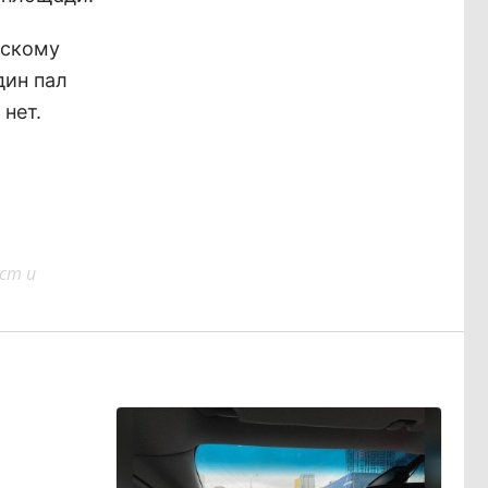
ьскому
дин пал
 нет.
ст и