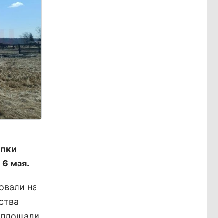
опки
6 мая.
овали на
ства
 площади.