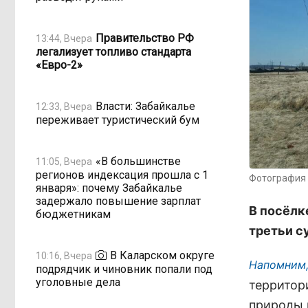
Правительство РФ
13:44, Вчера
легализует топливо стандарта
«Евро-2»
Власти: Забайкалье
12:33, Вчера
переживает туристический бум
«В большинстве
11:05, Вчера
регионов индексация прошла с 1
Фотография 
января»: почему Забайкалье
задержало повышение зарплат
В посёлк
бюджетникам
третьи с
В Каларском округе
10:16, Вчера
Напомним,
подрядчик и чиновник попали под
уголовные дела
территор
природы 