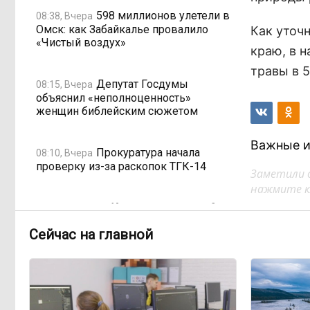
598 миллионов улетели в
08:38, Вчера
Омск: как Забайкалье провалило
Как уточ
«Чистый воздух»
краю, в 
травы в 5
Депутат Госдумы
08:15, Вчера
объяснил «неполноценность»
женщин библейским сюжетом
Важные и
Прокуратура начала
08:10, Вчера
проверку из-за раскопок ТГК-14
Заметили 
нажмите кл
Когда ждать денег?
19:02, 5 августа
Забайкалье — в списке регионов,
Сейчас на главной
где бюджетники могут остаться без
выплат
«Их масштаб может
17:30, 5 августа
превысить весь наш опыт»: Осипов