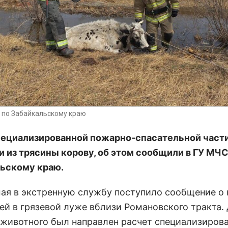
 по Забайкальскому краю
ециализированной пожарно-спасательной част
 из трясины корову, об этом сообщили в ГУ МЧС
ьскому краю.
мая в экстренную службу поступило сообщение о 
ей в грязевой луже вблизи Романовского тракта.
 животного был направлен расчет специализиров