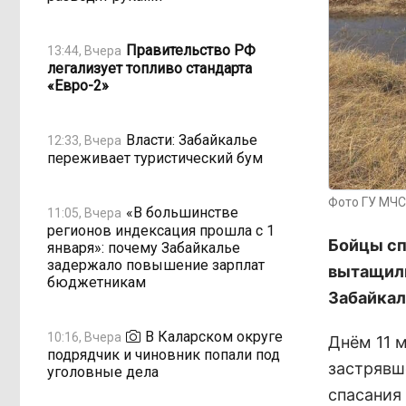
Правительство РФ
13:44, Вчера
легализует топливо стандарта
«Евро-2»
Власти: Забайкалье
12:33, Вчера
переживает туристический бум
Фото ГУ МЧС
«В большинстве
11:05, Вчера
регионов индексация прошла с 1
Бойцы сп
января»: почему Забайкалье
задержало повышение зарплат
вытащили
бюджетникам
Забайкал
В Каларском округе
10:16, Вчера
Днём 11 
подрядчик и чиновник попали под
застрявш
уголовные дела
спасания