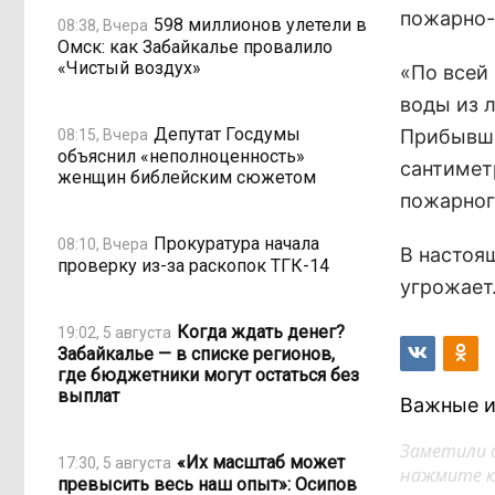
пожарно-
598 миллионов улетели в
08:38, Вчера
Омск: как Забайкалье провалило
«Чистый воздух»
«По всей
воды из 
Депутат Госдумы
Прибывши
08:15, Вчера
объяснил «неполноценность»
сантимет
женщин библейским сюжетом
пожарног
Прокуратура начала
08:10, Вчера
В настоя
проверку из-за раскопок ТГК-14
угрожает
Когда ждать денег?
19:02, 5 августа
Забайкалье — в списке регионов,
где бюджетники могут остаться без
выплат
Важные и
Заметили 
«Их масштаб может
17:30, 5 августа
нажмите кл
превысить весь наш опыт»: Осипов