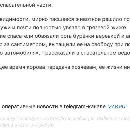
спасательной части.
 видимости, мирно пасшееся животное решило по
лужи и почти полностью увязло в грязевой жиже.
е спасатели обвязали рога бурёнки веревкой и а
р за сантиметром, вытащили ее на свободу при 
о автомобиля», - рассказали в спасательном вед
щее время корова передана хозяевам, ее жизни ни
.
 оперативные новости в telegram-канале
"ZAB.RU"
ошибку? Сообщите, пожалуйста, редакции. Выделите тек
авиши «Ctrl» и «Пробел»