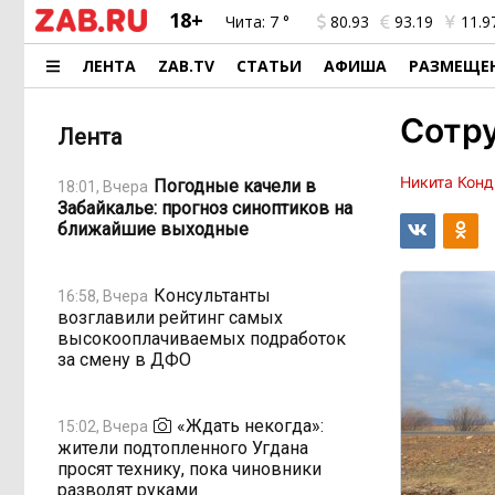
18+
Чита:
7 °
80.93
93.19
11.9
ЛЕНТА
ZAB.TV
СТАТЬИ
АФИША
РАЗМЕЩЕ
Сотр
Лента
Никита Конд
Погодные качели в
18:01, Вчера
Забайкалье: прогноз синоптиков на
ближайшие выходные
Консультанты
16:58, Вчера
возглавили рейтинг самых
высокооплачиваемых подработок
за смену в ДФО
«Ждать некогда»:
15:02, Вчера
жители подтопленного Угдана
просят технику, пока чиновники
разводят руками