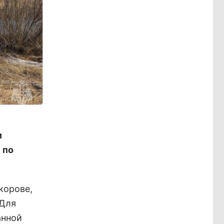
и
 по
корове,
 Для
анной