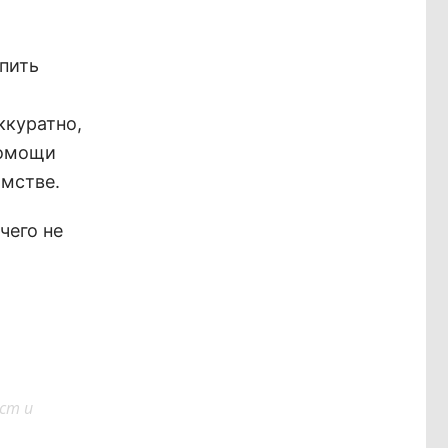
пить
ккуратно,
помощи
омстве.
чего не
ст и