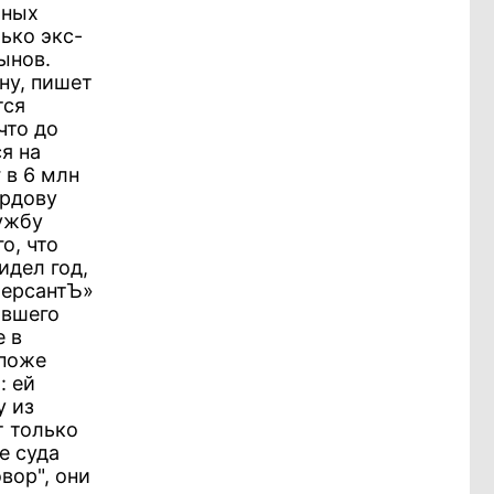
ьных
ько экс-
ынов.
ну, пишет
тся
что до
я на
 в 6 млн
ердову
лужбу
о, что
идел год,
мерсантЪ»
ывшего
е в
споже
: ей
у из
т только
е суда
вор", они