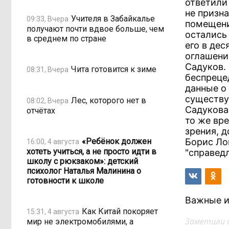
ответили
не призн
Учителя в Забайкалье
09:33, Вчера
помещени
получают почти вдвое больше, чем
остались
в среднем по стране
его в де
оглашени
Садуков.
Чита готовится к зиме
08:31, Вчера
беспреце
данные о
существу
Лес, которого нет в
08:02, Вчера
Садукова
отчётах
то же вр
зрения, д
«Ребёнок должен
Борис Ло
16:00, 4 августа
хотеть учиться, а не просто идти в
"справед
школу с рюкзаком»: детский
психолог Наталья Малинина о
готовности к школе
Важные и
Как Китай покоряет
15:31, 4 августа
Заметили 
мир не электромобилями, а