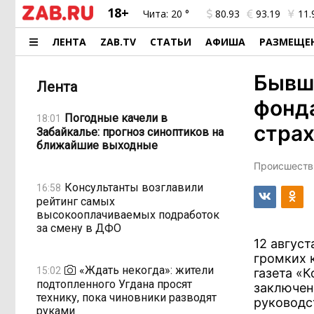
18+
Чита:
20 °
80.93
93.19
11.
ЛЕНТА
ZAB.TV
СТАТЬИ
АФИША
РАЗМЕЩЕ
Бывш
Лента
фонда
Погодные качели в
18:01
страх
Забайкалье: прогноз синоптиков на
ближайшие выходные
Происшестви
Консультанты возглавили
16:58
рейтинг самых
высокооплачиваемых подработок
за смену в ДФО
12 авгус
громких 
«Ждать некогда»: жители
15:02
газета «
подтопленного Угдана просят
заключен
технику, пока чиновники разводят
руководс
руками