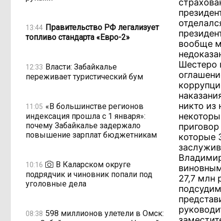
страхова
президен
отделалс
Правительство РФ легализует
13:44
президен
топливо стандарта «Евро-2»
вообще м
недоказа
Шестеро 
Власти: Забайкалье
12:33
оглашени
переживает туристический бум
коррупци
наказани
никто из
«В большинстве регионов
11:05
некоторые
индексация прошла с 1 января»:
почему Забайкалье задержало
приговор
повышение зарплат бюджетникам
которые 
заслужив
Владимир
В Каларском округе
10:16
виновным
подрядчик и чиновник попали под
27,7 млн 
уголовные дела
подсудим
представ
руководи
598 миллионов улетели в Омск:
08:38
заместит