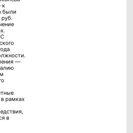
 к
в были
 руб.
чение
х.
МС
ского
года
должности.
ления —
талию
ам
го
етные
 в рамках
ледствия,
ся в