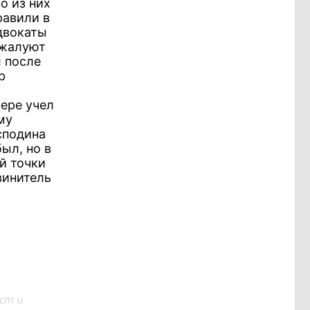
о из них
равили в
Адвокаты
бжалуют
 после
р
мере учел
му
сподина
ыл, но в
й точки
винитель
ст и