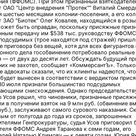
ния (ФФОМС). При этом признанный взяткодателе
т ОАО "Центр внедрения "Протек"" Виталий Смерд
я шестью месяцами колонии-поселения, а его ко
т ЗАО "Биотек" Олег Ковалев, находящийся в роз
ожет быть оправдан, поскольку присяжные приз
нным передачу им $538 тыс. руководству ФФОМС
подсудимых (трое находятся под стражей) пришл
е приговора без вещей, хотя для всех фигурантов
онного дела гособвинение потребовало реальные
я — от двух до десяти лет. Обсуждать будущий пр
 них не захотел, сообщает «КоммерсантЪ». Только
 адвокаты сказали, что их клиенты надеются, что
 будет вынесен в соответствии с вердиктом прис
30 июля признали большинство подсудимых
ающими снисхождения. Однако председательст
 Усов решил, что чиновники, признанные присяж
и в получении взяток на 9 млн руб. (обвинение в
руб.), заслуживают самого сурового наказания. С
ым от полугода до года из сроков, запрошенных
ителями Генпрокуратуры, судья Усов приговорил
теля ФФОМС Андрея Таранова к семи годам, его
елей Наталью Климову — к девяти годам, Юрия Я