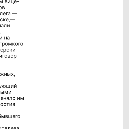
м вице-
ов
ллега —
ыске,—
нали
.
и на
 громкого
 сроки
иговор
яжных,
вующий
ными
меняло им
костив
 бывшего
ковлева