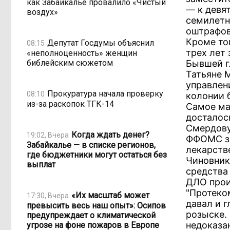
как Забайкалье провалило «Чистый
— к девя
воздух»
семилетн
оштрафова
Кроме тог
Депутат Госдумы объяснил
08:15
трех лет
«неполноценность» женщин
библейским сюжетом
Бывшей г
Татьяне 
управлен
Прокуратура начала проверку
08:10
колонии б
из-за раскопок ТГК-14
Самое ма
досталос
Смердову
Когда ждать денег?
19:02, Вчера
ФФОМС за
Забайкалье — в списке регионов,
лекарств
где бюджетники могут остаться без
Чиновник
выплат
средства
ДЛО прои
"Протеко
«Их масштаб может
17:30, Вчера
давал и 
превысить весь наш опыт»: Осипов
розыске.
предупреждает о климатической
недоказан
угрозе на фоне пожаров в Европе