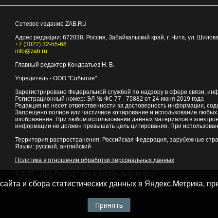
Сетевое издание ZAB.RU
Адрес редакции:
672038
, Россия, Забайкальский край, г.
Чита
,
ул. Шилова
+7 (3022) 32-55-66
info@zab.ru
Главный редактор Кондратьев Н. В.
Учредитель - ООО "Событие"
Зарегистрировано Федеральной службой по надзору в сфере связи, ин
Регистрационный номер: ЭЛ № ФС 77 - 75882 от 24 июня 2019 года
Редакция не несет ответственности за достоверность информации, со
Запрещено полное или частичное копирование и использование любых м
изображения. При любом использовании данных материалов в электро
информации не должен превышать цель цитирования. При использован
Территория распространения: Российская Федерация, зарубежные стр
Языки: русский, английский
Политика в отношении обработки персональных данных
© 2007 - 2026
Портал Читы и Забайкальского края
 сайта и сбора статистических данных в Яндекс.Метрика, 
Принять