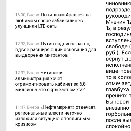
чиновник
подразде
По волнам Арахлея: на
16:00, Вчера
руководи
любимом озере забайкальцев
Мнения 1
улучшили LTE-сеть
Ъ, в рез
господин
вступлен
Путин подписал закон,
12:33, Вчера
свободе 
вдвое расширяющий основания для
руб.). Е
выдворения мигрантов
вернут д
исполнени
вице-през
Читинская
12:32, Вчера
то в кол
администрация хочет
отмечает
отремонтировать кабинет за 6,8
главбуха
миллиона: что скрывает смета?
прениях 
Быковой 
«Нефтемаркет» отвечает:
внезапно 
11:47, Вчера
региональные власти неточно
горбольни
изложили ситуацию с топливным
после вы
кризисом
спокойно.