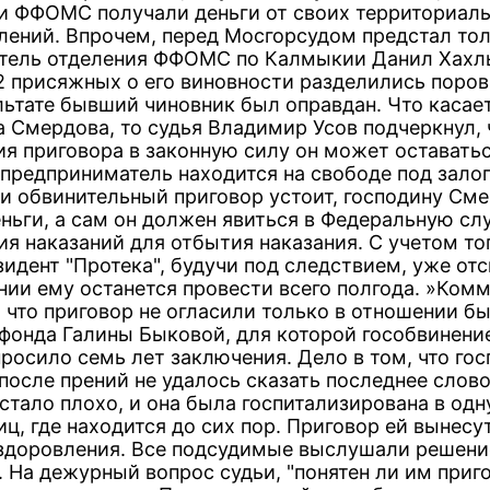
и ФФОМС получали деньги от своих территориал
лений. Впрочем, перед Мосгорсудом предстал тол
тель отделения ФФОМС по Калмыкии Данил Хахл
2 присяжных о его виновности разделились поров
ультате бывший чиновник был оправдан. Что касае
а Смердова, то судья Владимир Усов подчеркнул, 
ия приговора в законную силу он может оставатьс
(предприниматель находится на свободе под залог
сли обвинительный приговор устоит, господину См
еньги, а сам он должен явиться в Федеральную с
я наказаний для отбытия наказания. С учетом тог
идент "Протека", будучи под следствием, уже отс
онии ему останется провести всего полгода. »Ком
, что приговор не огласили только в отношении б
 фонда Галины Быковой, для которой гособвинени
просило семь лет заключения. Дело в том, что го
после прений не удалось сказать последнее слово
стало плохо, и она была госпитализирована в одн
ц, где находится до сих пор. Приговор ей вынесу
здоровления. Все подсудимые выслушали решени
 На дежурный вопрос судьи, "понятен ли им приго