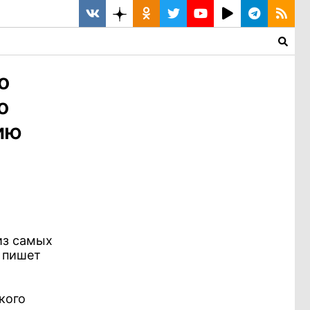
о
о
ию
из самых
 пишет
кого