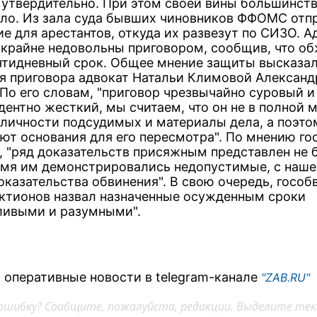
 утвердительно. При этом своей вины большинств
ало. Из зала суда бывших чиновников ФФОМС отп
е для арестантов, откуда их развезут по СИЗО. 
 крайне недовольны приговором, сообщив, что о
сятидневный срок. Общее мнение защиты высказал
я приговора адвокат Натальи Климовой Александ
 По его словам, "приговор чрезвычайно суровый и
дентно жесткий, мы считаем, что он не в полной 
 личности подсудимых и материалы дела, а поэто
ют основания для его пересмотра". По мнению го
, "ряд доказательств присяжным представлен не б
емя им демонстрировались недопустимые, с наше
оказательства обвинения". В свою очередь, гособ
ктионов назвал назначенные осужденным сроки
ливыми и разумными".
 оперативные новости в telegram-канале
"ZAB.RU"
ошибку? Сообщите, пожалуйста, редакции. Выделите тек