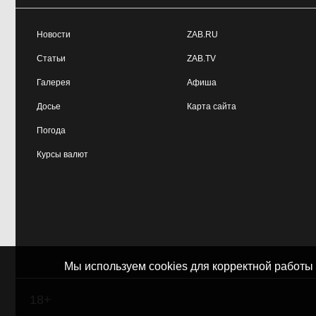
Гадание на прогнозной
09:31, 4 августа
гуще
Новости
ZAB.RU
Статьи
ZAB.TV
Галерея
Афиша
Досье
Карта сайта
Погода
Курсы валют
Мы используем cookies для корректной работы
18+