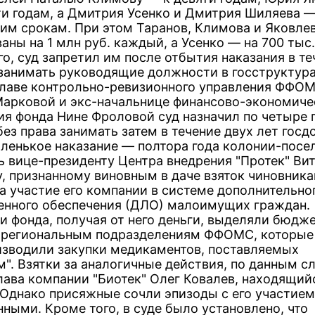
ти годам, а Дмитрия Усенко и Дмитрия Шиляева —
им срокам. При этом Таранов, Климова и Яковле
ны на 1 млн руб. каждый, а Усенко — на 700 тыс.
о, суд запретил им после отбытия наказания в те
 занимать руководящие должности в госструктура
лаве контрольно-ревизионного управления ФФО
Марковой и экс-начальнице финансово-экономиче
ия фонда Нине Фроловой суд назначил по четыре 
ез права занимать затем в течение двух лет гос
ленькое наказание — полтора года колонии-посе
ь вице-президенту Центра внедрения "Протек" Ви
, признанному виновным в даче взяток чиновник
 участие его компании в системе дополнительно
енного обеспечения (ДЛО) малоимущих граждан.
и фонда, получая от него деньги, выделяли бюдж
 региональным подразделениям ФФОМС, которые
зводили закупки медикаментов, поставляемых
м". Взятки за аналогичные действия, по данным с
глава компании "Биотек" Олег Ковалев, находящий
 Однако присяжные сочли эпизоды с его участием
ными. Кроме того, в суде было установлено, что