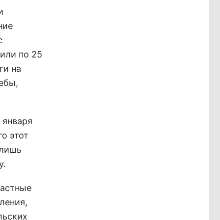
и
ние
с
или по 25
ги на
ебы,
1 января
го этот
 лишь
у.
частные
ления,
льских