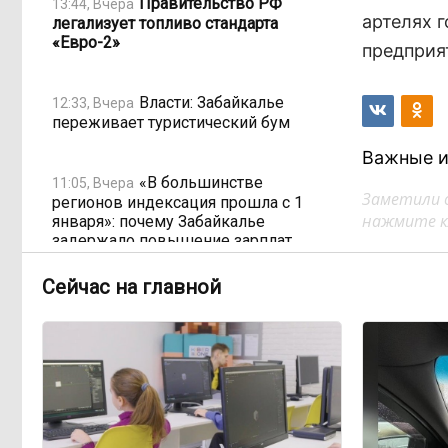
Правительство РФ
13:44, Вчера
артелях 
легализует топливо стандарта
«Евро-2»
предприя
Власти: Забайкалье
12:33, Вчера
переживает туристический бум
Важные и
«В большинстве
11:05, Вчера
Заметили 
регионов индексация прошла с 1
нажмите кл
января»: почему Забайкалье
задержало повышение зарплат
бюджетникам
Сейчас на главной
В Каларском округе
10:16, Вчера
подрядчик и чиновник попали под
уголовные дела
598 миллионов улетели в
08:38, Вчера
Омск: как Забайкалье провалило