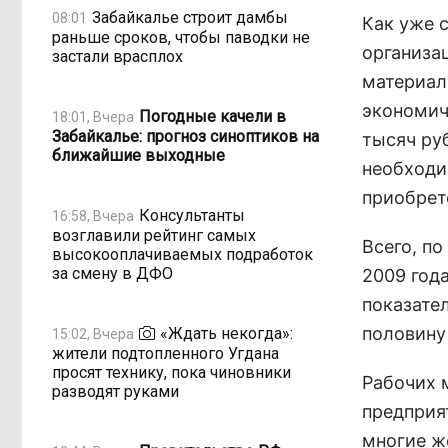
Забайкалье строит дамбы
08:01
Как уже 
раньше сроков, чтобы паводки не
организа
застали врасплох
материал
экономич
Погодные качели в
18:01, Вчера
Забайкалье: прогноз синоптиков на
тысяч ру
ближайшие выходные
необходи
приобрет
Консультанты
16:58, Вчера
возглавили рейтинг самых
Всего, по
высокооплачиваемых подработок
за смену в ДФО
2009 года
показате
половину 
«Ждать некогда»:
15:02, Вчера
жители подтопленного Угдана
просят технику, пока чиновники
Рабочих м
разводят руками
предприя
многие ж