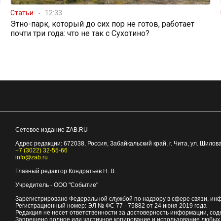
Статьи
12:33
Этно-парк, который до сих пор не готов, работает
почти три года: что не так с Сухотино?
Сетевое издание ZAB.RU
Адрес редакции:
672038
, Россия, Забайкальский край, г.
Чита
,
ул. Шилова
+7 (3022) 32-55-66
info@zab.ru
Главный редактор Кондратьев Н. В.
Учредитель - ООО "Событие"
Зарегистрировано Федеральной службой по надзору в сфере связи, ин
Регистрационный номер: ЭЛ № ФС 77 - 75882 от 24 июня 2019 года
Редакция не несет ответственности за достоверность информации, со
Запрещено полное или частичное копирование и использование любых м