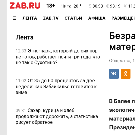
18+
Чита:
20 °
80.93
93.19
11.
ЛЕНТА
ZAB.TV
СТАТЬИ
АФИША
РАЗМЕЩЕ
Безра
Лента
мате
Этно-парк, который до сих пор
12:33
не готов, работает почти три года: что
Общество, 1
не так с Сухотино?
От 35 до 60 процентов за две
11:02
недели: как Забайкалье готовится к
зиме
В Балее 
экологич
Сахар, курица и хлеб
09:31
продолжают дорожать, а статистика
материал
рисует обратное
Президен