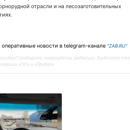
горнорудной отрасли и на лесозаготовительных
тиях.
 оперативные новости в telegram-канале
"ZAB.RU"
ошибку? Сообщите, пожалуйста, редакции. Выделите тек
авиши «Ctrl» и «Пробел»