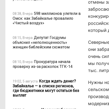
отмены з
забросаю
598 миллионов улетели в
08:38, Вчера
конкурир
Омск: как Забайкалье провалило
«Чистый воздух»
российск
который 
Депутат Госдумы
08:15, Вчера
Северные
объяснил «неполноценность»
женщин библейским сюжетом
они забр
очень сил
Прокуратура начала
08:10, Вчера
мы получа
проверку из-за раскопок ТГК-14
тыс. литр
Когда ждать денег?
19:02, 5 августа
Нужны но
Забайкалье — в списке регионов,
сельском
где бюджетники могут остаться без
выплат
производ
модерниз