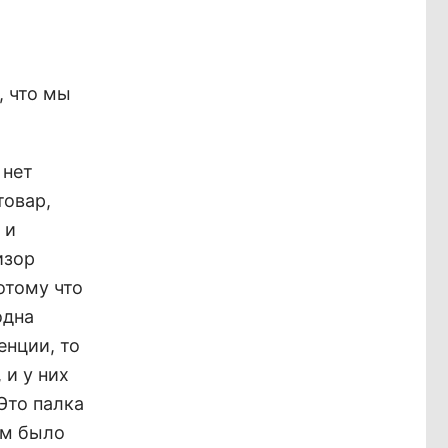
, что мы
 нет
товар,
 и
изор
отому что
одна
енции, то
 и у них
Это палка
ем было