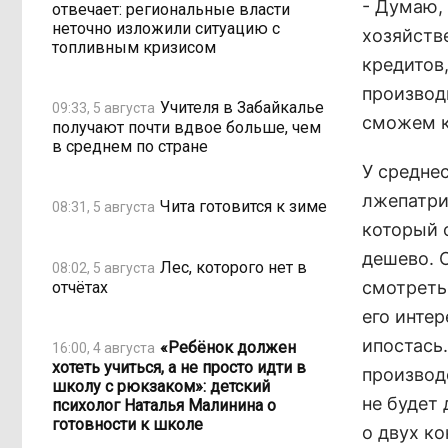
- Думаю, 
отвечает: региональные власти
неточно изложили ситуацию с
хозяйств
топливным кризисом
кредитов,
производ
Учителя в Забайкалье
09:33, 5 августа
сможем к
получают почти вдвое больше, чем
в среднем по стране
У средне
лжепатри
Чита готовится к зиме
08:31, 5 августа
который о
дешево. 
Лес, которого нет в
08:02, 5 августа
смотреть
отчётах
его интер
ипостась
«Ребёнок должен
16:00, 4 августа
хотеть учиться, а не просто идти в
производс
школу с рюкзаком»: детский
не будет
психолог Наталья Малинина о
готовности к школе
о двух ко