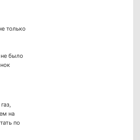
не только
 не было
ынок
газ,
ем на
тать по