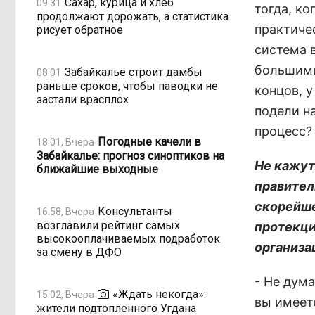
Сахар, курица и хлеб
09:31
тогда, к
продолжают дорожать, а статистика
практиче
рисует обратное
система в
большими
Забайкалье строит дамбы
08:01
раньше сроков, чтобы паводки не
концов, у
застали врасплох
подели на
процесс?
Погодные качели в
18:01, Вчера
Забайкалье: прогноз синоптиков на
Не кажут
ближайшие выходные
правител
скорейше
Консультанты
16:58, Вчера
возглавили рейтинг самых
протекци
высокооплачиваемых подработок
организа
за смену в ДФО
- Не дума
«Ждать некогда»:
15:02, Вчера
вы имеете
жители подтопленного Угдана