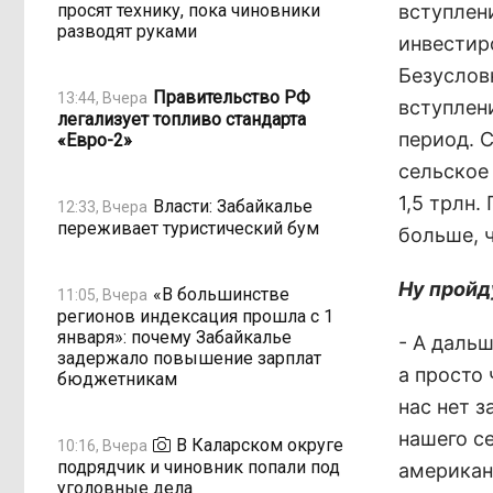
просят технику, пока чиновники
вступлен
разводят руками
инвестиро
Безуслов
Правительство РФ
13:44, Вчера
вступлен
легализует топливо стандарта
период. 
«Евро-2»
сельское 
1,5 трлн
Власти: Забайкалье
12:33, Вчера
переживает туристический бум
больше, ч
Ну пройду
«В большинстве
11:05, Вчера
регионов индексация прошла с 1
января»: почему Забайкалье
- А дальш
задержало повышение зарплат
а просто
бюджетникам
нас нет 
нашего с
В Каларском округе
10:16, Вчера
подрядчик и чиновник попали под
американ
уголовные дела