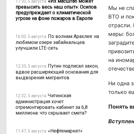
«Их масштаб может
17:30, 5 августа
превысить весь наш опыт»: Осипов
Мы не сп
предупреждает о климатической
ВТО и по
угрозе на фоне пожаров в Европе
отрасли.
меры: бо
По волнам Арахлея: на
16:00, 5 августа
любимом озере забайкальцев
заградит
улучшили LTE-сеть
привозить
на иномар
Путин подписал закон,
12:33, 5 августа
отечеств
вдвое расширяющий основания для
выдворения мигрантов
Ни одна 
только е
Читинская
12:32, 5 августа
администрация хочет
Понять 
отремонтировать кабинет за 6,8
миллиона: что скрывает смета?
Вступлен
«Нефтемаркет»
11:47, 5 августа