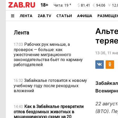
18+
Чита:
19 °
81.41
94.06
12.
ЛЕНТА
ZAB.TV
СТАТЬИ
АФИША
РАЗМЕЩЕ
Альте
Лента
теряе
Рабочих рук меньше, а
17:03
проверок — больше: как
13:36, 11 я
ужесточение миграционного
законодательства бьёт по карману
работодателей
Забайкалье готовится к новому
16:32
Забайкал
учебному году после рекордных
Всемирно
вложений
22 авгус
Как в Забайкалье превратили
14:40
(ВТО). П
отлов бездомных животных в
мошенническую схему на 20