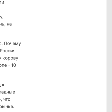
ли
у,
ь, на
с. Почему
 Россия
у корову
пе - 10
 к
ападные
, что
рынке.