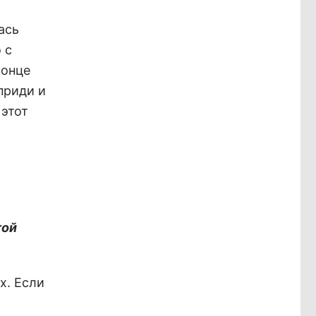
ась
 с
конце
 приди и
 этот
той
х. Если