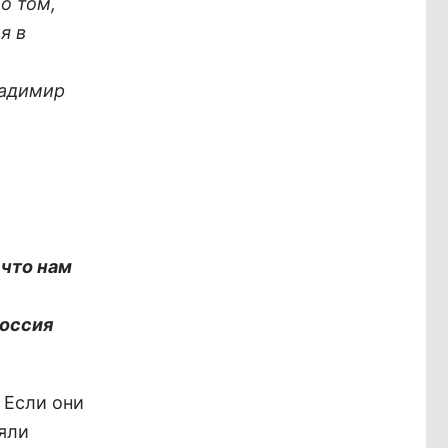
о том,
я в
ладимир
 что нам
Россия
 Если они
няли