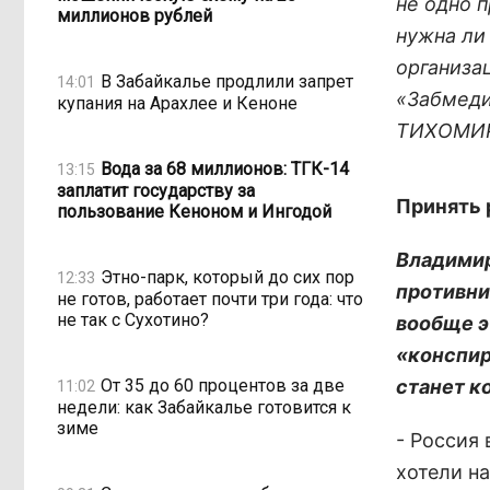
не одно п
миллионов рублей
нужна ли 
организа
В Забайкалье продлили запрет
14:01
«Забмеди
купания на Арахлее и Кеноне
ТИХОМИ
Вода за 68 миллионов: ТГК-14
13:15
заплатит государству за
Принять 
пользование Кеноном и Ингодой
Владимир
Этно-парк, который до сих пор
12:33
противни
не готов, работает почти три года: что
не так с Сухотино?
вообще э
«конспир
От 35 до 60 процентов за две
станет к
11:02
недели: как Забайкалье готовится к
зиме
- Россия 
хотели на