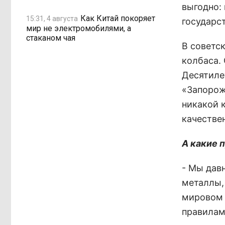
выгодно:
Как Китай покоряет
15:31, 4 августа
государст
мир не электромобилями, а
стаканом чая
В советс
колбаса.
Десятиле
«Запорож
никакой 
качестве
А какие 
- Мы давн
металлы,
мировом 
правилам