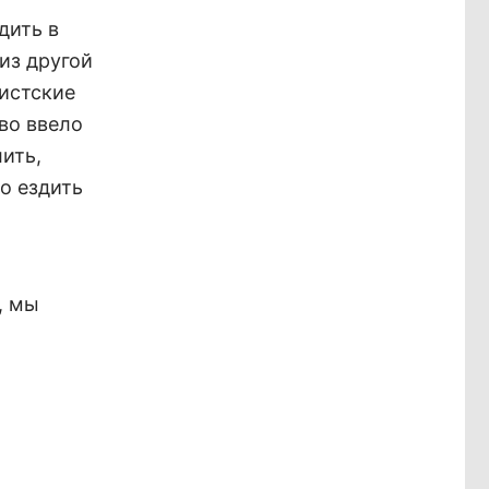
дить в
из другой
истские
во ввело
ить,
о ездить
, мы