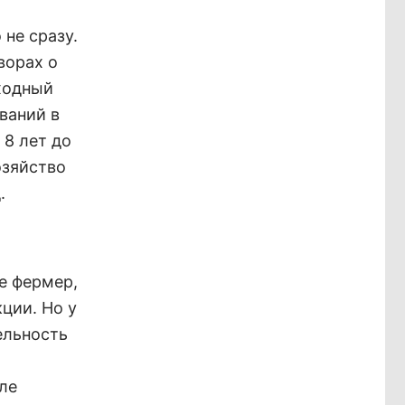
 не сразу.
ворах о
еходный
ваний в
 8 лет до
озяйство
.
не фермер,
ции. Но у
ельность
ле