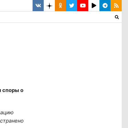
 споры о
зацию
устранено