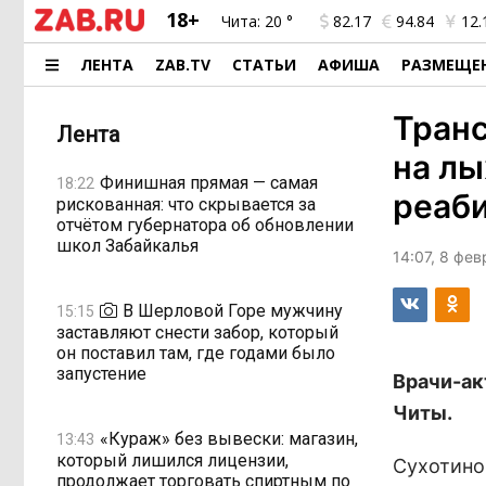
18+
Чита:
20 °
82.17
94.84
12.
ЛЕНТА
ZAB.TV
СТАТЬИ
АФИША
РАЗМЕЩЕ
Тран
Лента
на лы
Финишная прямая — самая
18:22
реаб
рискованная: что скрывается за
отчётом губернатора об обновлении
школ Забайкалья
14:07, 8 фе
В Шерловой Горе мужчину
15:15
заставляют снести забор, который
он поставил там, где годами было
запустение
Врачи-ак
Читы.
«Кураж» без вывески: магазин,
13:43
который лишился лицензии,
Сухотино
продолжает торговать спиртным по