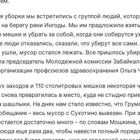
ем.
мя уборки мы встретились с группой людей, кото
 на берегу реки Ингоды. Мы им предложили взят
 мешки и убрать за собой, когда они соберутся у
 люди отказались, сказали, что уберут все сами
 ушли, мусор остался лежать. Все пришлось убир
ла председатель Молодежной комиссии Забайкал
организации профсоюзов здравоохранения Ольга 
ух заходов и 110 столитровых мешков некоторая 
снова превратилась в место, куда не стыдно прие
а шашлыки. На днях нам стало известно, что Грум
обещание – весь мусор с Сухотино вывезен. При 
остается достаточно много – по словам Мошкина,
 сюда еще раза два, чтобы навести полный порядо