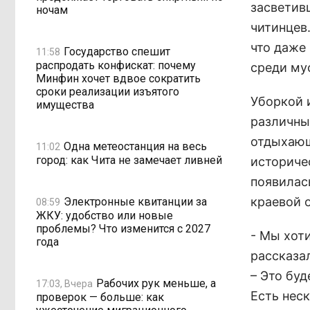
засветив
ночам
читинцев
что даже
Государство спешит
11:58
распродать конфискат: почему
среди му
Минфин хочет вдвое сократить
сроки реализации изъятого
Уборкой 
имущества
различных
отдыхающ
Одна метеостанция на весь
11:02
город: как Чита не замечает ливней
историче
появилас
краевой 
Электронные квитанции за
08:59
ЖКУ: удобство или новые
проблемы? Что изменится с 2027
- Мы хот
года
рассказа
– Это буд
Рабочих рук меньше, а
17:03, Вчера
Есть нес
проверок — больше: как