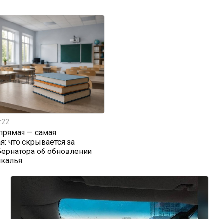
:22
прямая — самая
я: что скрывается за
бернатора об обновлении
йкалья