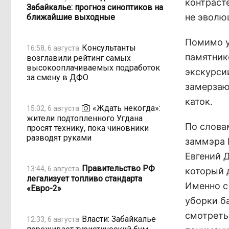
контрасте
Забайкалье: прогноз синоптиков на
не эволю
ближайшие выходные
Помимо у
Консультанты
16:58, 6 августа
памятник
возглавили рейтинг самых
высокооплачиваемых подработок
экскурси
за смену в ДФО
замерзаю
каток.
«Ждать некогда»:
15:02, 6 августа
жители подтопленного Угдана
По слова
просят технику, пока чиновники
разводят руками
заммэра 
Евгений 
Правительство РФ
13:44, 6 августа
который 
легализует топливо стандарта
Именно с
«Евро-2»
уборки б
смотреть
Власти: Забайкалье
12:33, 6 августа