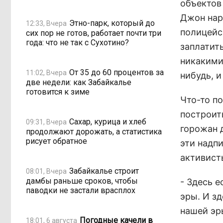
объектов
Джон нар
Этно-парк, который до
12:33, Вчера
полицейс
сих пор не готов, работает почти три
года: что не так с Сухотино?
заплатит
никакими 
От 35 до 60 процентов за
11:02, Вчера
нибудь, и
две недели: как Забайкалье
готовится к зиме
Что-то п
построит
Сахар, курица и хлеб
09:31, Вчера
горожан 
продолжают дорожать, а статистика
рисует обратное
эти надп
активисты
Забайкалье строит
08:01, Вчера
дамбы раньше сроков, чтобы
- Здесь 
паводки не застали врасплох
эры. И з
нашей эр
Погодные качели в
18:01, 6 августа