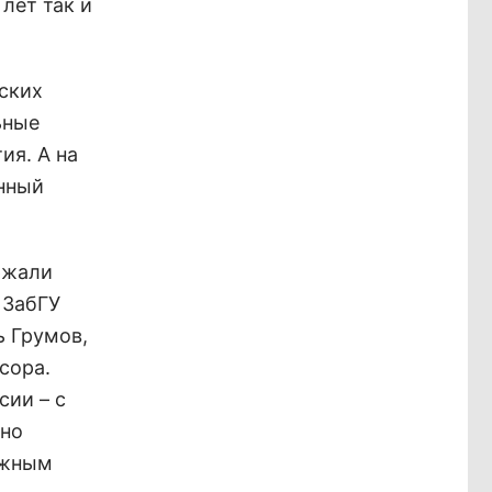
лет так и
ских
ьные
ия. А на
нный
ржали
 ЗабГУ
ь Грумов,
сора.
сии – с
шно
лжным