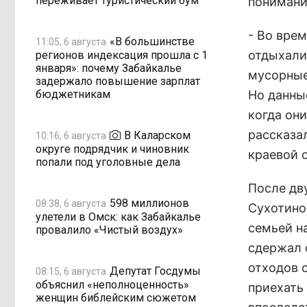
переживает туристический бум
понимани
- Во вре
«В большинстве
11:05, 6 августа
отдыхали
регионов индексация прошла с 1
января»: почему Забайкалье
мусорные
задержало повышение зарплат
бюджетникам
Но данные
когда они
рассказа
В Каларском
10:16, 6 августа
округе подрядчик и чиновник
краевой 
попали под уголовные дела
После дв
598 миллионов
08:38, 6 августа
Сухотино 
улетели в Омск: как Забайкалье
семьей н
провалило «Чистый воздух»
сдержал 
отходов 
Депутат Госдумы
08:15, 6 августа
объяснил «неполноценность»
приехать
женщин библейским сюжетом