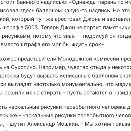
 стоит баннер с надписью: «Однажды парень по и
исовал здесь баллоном какую-то надпись. Но это
кий, который тут же арестовал Джона и заставил
ь штраф в 500$. Теперь Джон не портит памятники
рисунками, потому что знает – подрисуй он тогда
 вместо штрафа его мог бы ждать срок».
охожее представители Молодежной комиссии пре
ь на Сухотино. Например, чувство стыда у некот
должны будут вызвать исписанные баллоном скал
иси выглядят настолько монументально, что меди
 решили их не стирать – пусть остаются в назида
есть наскальные рисунки первобытного человека 
десь же – наскальные рисунки первобытного чело
ы, - шутит Александр Мошкин. – Мы хотим показат