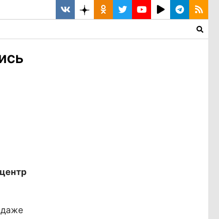
ись
 центр
 даже