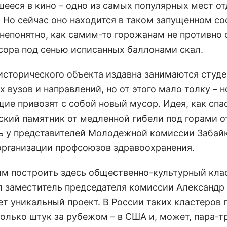
шееся в кино – одно из самых популярных мест о
. Но сейчас оно находится в таком запущенном со
 непонятно, как самим-то горожанам не противно
сора под сенью исписанных баллонами скал.
исторического объекта издавна занимаются студ
 вузов и направлений, но от этого мало толку – 
ие привозят с собой новый мусор. Идея, как спа
ский памятник от медленной гибели под горами о
ь у представителей Молодежной комиссии Забай
организации профсоюзов здравоохранения.
им построить здесь общественно-культурный клас
л заместитель председателя комиссии Александр
ет уникальный проект. В России таких кластеров п
колько штук за рубежом – в США и, может, пара-т