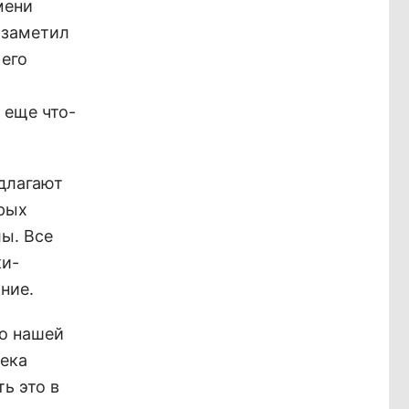
мени
 заметил
 его
 еще что-
длагают
орых
ы. Все
ки-
ние.
до нашей
века
ь это в