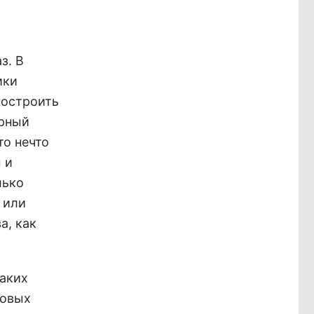
з. В
ики
построить
урный
то нечто
 и
лько
 или
а, как
таких
ковых