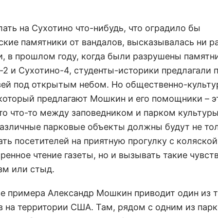
лать на Сухотино что-нибудь, что оградило бы
ские памятники от вандалов, высказывалась ни ра
и, в прошлом году, когда были разрушены памятн
-2 и Сухотино-4, студенты-историки предлагали 
зей под открытым небом. Но общественно-культ
 который предлагают Мошкин и его помощники – э
Это что-то между заповедником и парком культуры
Различные парковые объекты должны будут не то
ать посетителей на приятную прогулку с коляской
енное чтение газеты, но и вызывать такие чувств
зм или стыд.
ве примера Александр Мошкин приводит один из 
в на территории США. Там, рядом с одним из пар