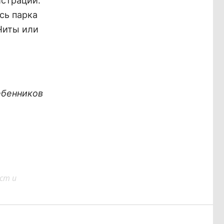
истрации:
сь парка
 Читы или
.
ебенников
ст и