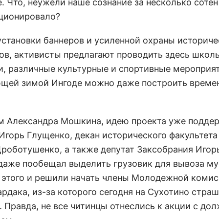
. Что, неужели наше сознание за несколько сотен 
ционировало?
становки баннеров и усиленной охраны историче
ов, активисты предлагают проводить здесь школ
и, различные культурные и спортивные мероприят
щей зимой Ингоде можно даже построить време
м Александра Мошкина, идею проекта уже подде
Игорь Глущенко, декан исторического факультета
Дроботушенко, а также депутат Заксобрания Игор
даже пообещал выделить грузовик для вывоза му
 этого и решили начать члены Молодежной комис
ардака, из-за которого сегодня на Сухотино стра
. Правда, не все читинцы отнеслись к акции с до