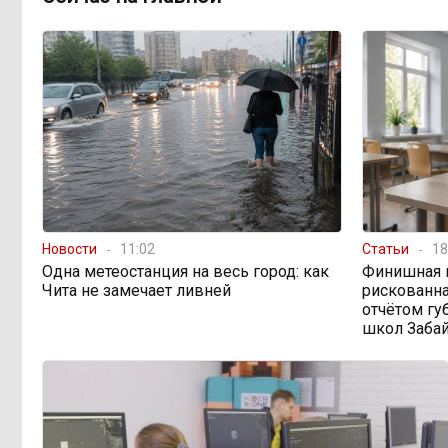
Путин подписал закон,
12:33, 5 августа
вдвое расширяющий основания для
выдворения мигрантов
Читинская
12:32, 5 августа
администрация хочет
отремонтировать кабинет за 6,8
миллиона: что скрывает смета?
Новости
11:02
Статьи
18
Одна метеостанция на весь город: как
Финишная 
Чита не замечает ливней
рискованна
отчётом гу
школ Заба