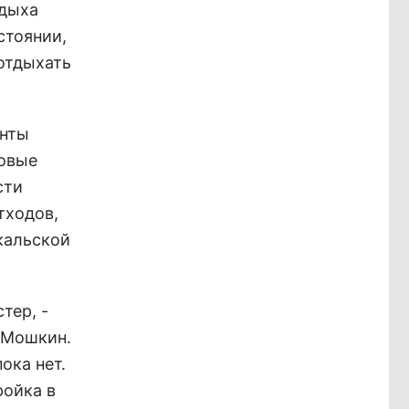
тдыха
стоянии,
 отдыхать
енты
новые
сти
тходов,
кальской
тер, -
 Мошкин.
ока нет.
ройка в