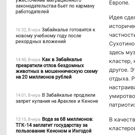
ужесточение миграционного
Европе.
законодательства бьёт по карману
работодателей
Идея сде
историче
Забайкалье готовится к
16:32, Вчера
частност
новому учебному году после
рекордных вложений
Сухотино
здесь му
Как в Забайкалье
14:40, Вчера
кластер,
превратили отлов бездомных
другое. 
животных в мошенническую схему
на 20 миллионов рублей
отдыха. 
настраив
В Забайкалье продлили
14:01, Вчера
умиротвор
запрет купания на Арахлее и Кеноне
патриоти
Вода за 68 миллионов:
В качест
13:15, Вчера
ТГК-14 заплатит государству за
кластеро
пользование Кеноном и Ингодой