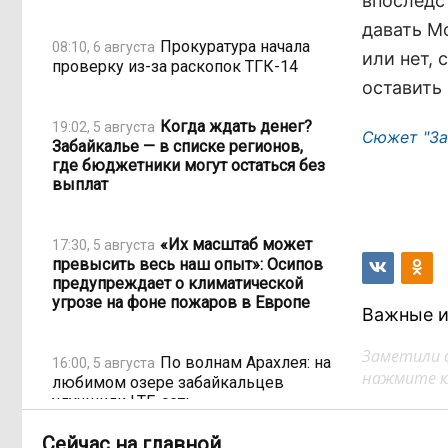
впоследс
давать М
Прокуратура начала
08:10, 6 августа
или нет, 
проверку из-за раскопок ТГК-14
оставить
Когда ждать денег?
19:02, 5 августа
Сюжет "За
Забайкалье — в списке регионов,
где бюджетники могут остаться без
выплат
«Их масштаб может
17:30, 5 августа
превысить весь наш опыт»: Осипов
предупреждает о климатической
угрозе на фоне пожаров в Европе
Важные и
Заметили 
По волнам Арахлея: на
16:00, 5 августа
нажмите кл
любимом озере забайкальцев
улучшили LTE-сеть
Сейчас на главной