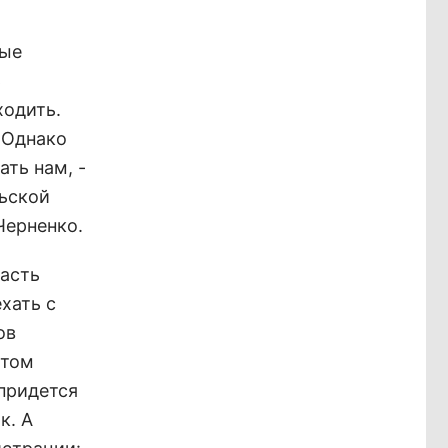
рые
ь
ходить.
. Однако
ать нам, -
ьской
Черненко.
часть
хать с
ов
этом
 придется
к. А