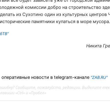
твии все будет зависеть уже от городской админ
олодежной комиссии добро на строительство зде
сделать из Сухотино один из культурных центров
 исторические памятники купаться в море мусора
бТВ"
Никита Гр
 оперативные новости в telegram-канале
"ZAB.RU"
ошибку? Сообщите, пожалуйста, редакции. Выделите тек
авиши «Ctrl» и «Пробел»