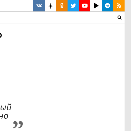
о
ный
но