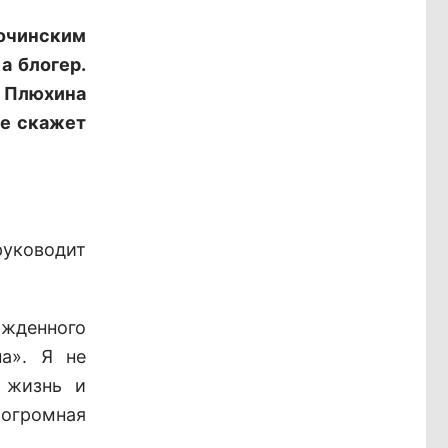
гочинским
а блогер.
я Плюхина
не скажет
ководит
жденного
па». Я не
– жизнь и
громная