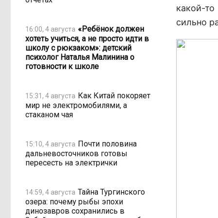
какой-то
сильно р
«Ребёнок должен
16:00, 4 августа
хотеть учиться, а не просто идти в
школу с рюкзаком»: детский
психолог Наталья Малинина о
готовности к школе
Как Китай покоряет
15:31, 4 августа
мир не электромобилями, а
стаканом чая
Почти половина
15:10, 4 августа
дальневосточников готовы
пересесть на электрички
Тайна Тургинского
14:59, 4 августа
озера: почему рыбы эпохи
динозавров сохранились в