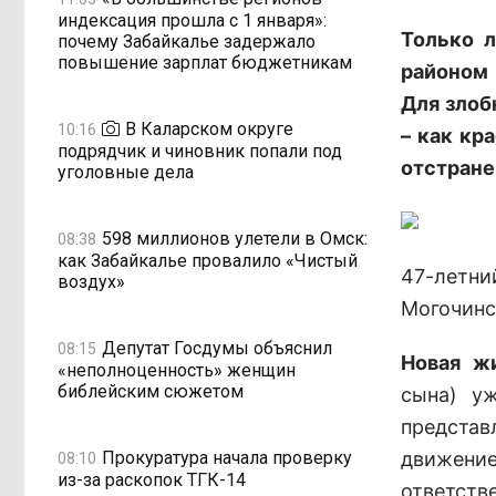
индексация прошла с 1 января»:
Только л
почему Забайкалье задержало
повышение зарплат бюджетникам
районом 
Для злоб
В Каларском округе
10:16
– как кр
подрядчик и чиновник попали под
отстране
уголовные дела
598 миллионов улетели в Омск:
08:38
как Забайкалье провалило «Чистый
47-лет
воздух»
Могочинс
Депутат Госдумы объяснил
08:15
Новая ж
«неполноценность» женщин
библейским сюжетом
сына) уж
представ
Прокуратура начала проверку
движен
08:10
из-за раскопок ТГК-14
ответств