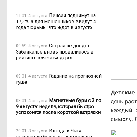
Пенсии поднимут на
11:01, 4 августа
17,3%, а для мошенников введут 4
года тюрьмы: что ждет в августе
Скорая не доедет:
09:59, 4 августа
Забайкалье вновь провалилось в
рейтинге качества дорог
Гадание на прогнозной
09:31, 4 августа
гуще
Детские
Магнитные бури с 3 по
08:01, 4 августа
день рас
9 августа: неделя, которая быстро
каждый р
успокоится после короткой встряски
смыслу. 
Ингода и Чита
20:01, 3 августа
выходят из берегов: подтоплены