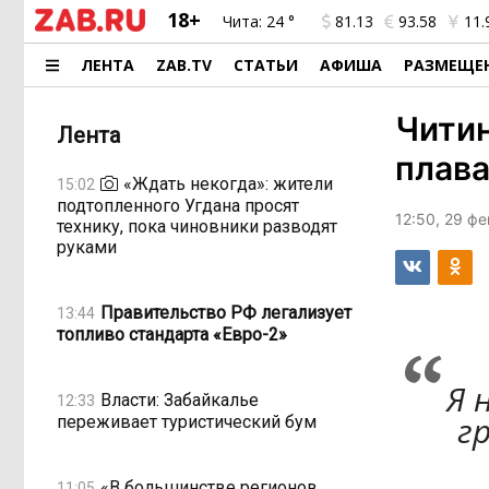
18+
Чита:
24 °
81.13
93.58
11.
ЛЕНТА
ZAB.TV
СТАТЬИ
АФИША
РАЗМЕЩЕ
Читин
Лента
плав
«Ждать некогда»: жители
15:02
подтопленного Угдана просят
12:50, 29 ф
технику, пока чиновники разводят
руками
Правительство РФ легализует
13:44
топливо стандарта «Евро-2»
Я 
Власти: Забайкалье
12:33
г
переживает туристический бум
«В большинстве регионов
11:05