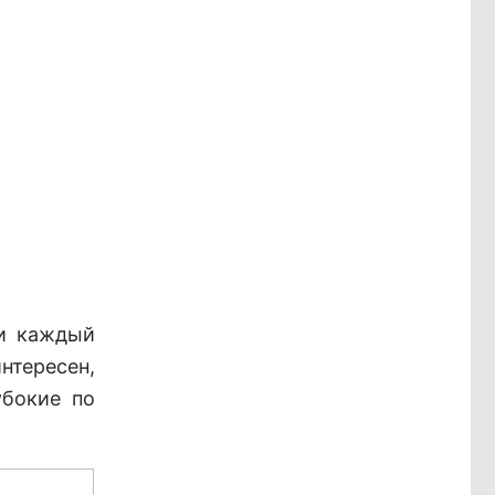
и каждый
нтересен,
убокие по