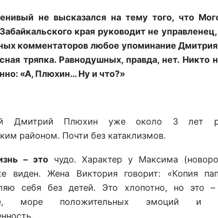
енивый не высказался на тему того, что Мо
Забайкальского края руководит не управленец, 
ных комментаторов любое упоминание Дмитри
асная тряпка. Равнодушных, правда, нет. Никто 
нно: «А, Плюхин… Ну и что?»
ний Дмитрий Плюхин уже около 3 лет ру
ким районом. Почти без катаклизмов.
изнь – это
чудо. Характер у Максима (новоро
е виден. Жена Виктория говорит: «Копия па
ляю себя без детей. Это хлопотно, но это 
ие, море положительных эмоций и о
енность.