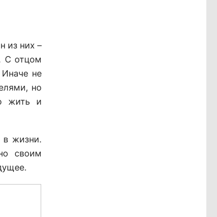
 из них –
. С отцом
 Иначе не
елями, но
о жить и
 в жизни.
но своим
дущее.