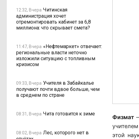
Читинская
12:32, Вчера
администрация хочет
отремонтировать кабинет за 6,8
миллиона: что скрывает смета?
«Нефтемаркет» отвечает:
11:47, Вчера
региональные власти неточно
изложили ситуацию с топливным
кризисом
Учителя в Забайкалье
09:33, Вчера
получают почти вдвое больше, чем
в среднем по стране
Чита готовится к зиме
08:31, Вчера
Физмат
–
учителем
Лес, которого нет в
08:02, Вчера
этой нау
отчётах