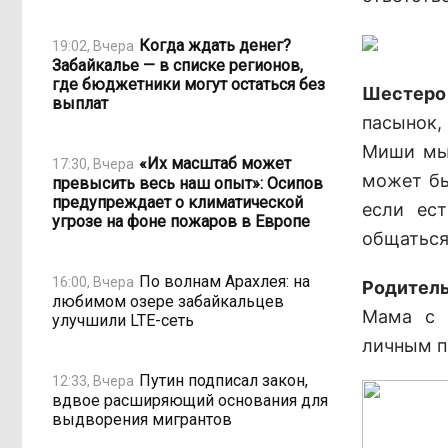
Когда ждать денег?
19:02, Вчера
Забайкалье — в списке регионов,
где бюджетники могут остаться без
Шестеро 
выплат
пасынок,
Миши мы 
«Их масштаб может
17:30, Вчера
может бы
превысить весь наш опыт»: Осипов
предупреждает о климатической
если ес
угрозе на фоне пожаров в Европе
общаться
По волнам Арахлея: на
16:00, Вчера
Родитель
любимом озере забайкальцев
Мама с 
улучшили LTE-сеть
личным п
Путин подписал закон,
12:33, Вчера
вдвое расширяющий основания для
выдворения мигрантов