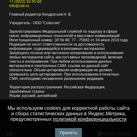
+7 (3022) 32-55-66
info@zab.ru
Главный редактор Кондратьев Н. В.
Учредитель - ООО "Событие"
Зарегистрировано Федеральной службой по надзору в сфере
связи, информационных технологий и массовых коммуникаций.
Регистрационный номер: ЭЛ № ФС 77 - 75882 от 24 июня 2019 года
Редакция не несет ответственности за достоверность
информации, содержащейся в рекламных материалах
Запрещено полное или частичное копирование и использование
любых материалов сайта, как составных произведений, включая
тексты и изображения. При любом использовании данных
материалов в электронных СМИ, ссылка на данный сайт
обязательна. Объем цитирования информации не должен
превышать цель цитирования. При использовании в печатных
СМИ, необходимо письменное разрешение редакции.
Территория распространения: Российская Федерация,
зарубежные страны
Языки: русский, английский
Политика в отношении обработки персональных данных
Мы используем cookies для корректной работы сайта
© 2007 - 2026
Портал Читы и Забайкальского края
и сбора статистических данных в Яндекс.Метрика,
предусмотренных
политикой конфиденциальности
Принять
18+