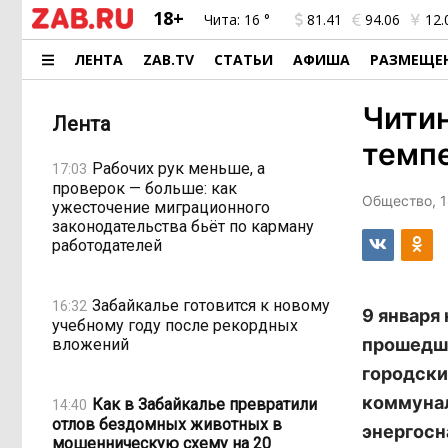
18+
Чита:
16 °
81.41
94.06
12.
ЛЕНТА
ZAB.TV
СТАТЬИ
АФИША
РАЗМЕЩЕ
Читин
Лента
темпе
Рабочих рук меньше, а
17:03
проверок — больше: как
Общество, 1
ужесточение миграционного
законодательства бьёт по карману
работодателей
Забайкалье готовится к новому
16:32
9 января
учебному году после рекордных
прошедши
вложений
городски
коммунал
Как в Забайкалье превратили
14:40
отлов бездомных животных в
энергосн
мошенническую схему на 20