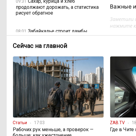
Сахар, курица и хлеб
09:31
Важные и
продолжают дорожать, а статистика
рисует обратное
Заметили 
нажмите кл
Забайкалье строит дамбы
08:01
раньше сроков, чтобы паводки не
застали врасплох
Сейчас на главной
Погодные качели в
18:01, Вчера
Забайкалье: прогноз синоптиков на
ближайшие выходные
Консультанты
16:58, Вчера
возглавили рейтинг самых
высокооплачиваемых подработок
за смену в ДФО
Статьи
17:03
ZAB.TV
18
«Ждать некогда»:
15:02, Вчера
Рабочих рук меньше, а проверок —
Где в Чите
жители подтопленного Угдана
больше: как ужесточение