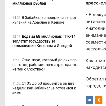
пресс-сл
миллионов рублей
- В дежу
В Забайкалье продлили запрет
14:01
читинцев
купания на Арахлее и Кеноне
Анатолий
внимание
Вода за 68 миллионов: ТГК-14
13:15
заплатит государству за
совместн
пользование Кеноном и Ингодой
нескольк
Этно-парк, который до сих пор
Как отме
12:33
не готов, работает почти три года: что
находится
не так с Сухотино?
Обратил 
От 35 до 60 процентов за две
11:02
города, 
недели: как Забайкалье готовится к
зиме