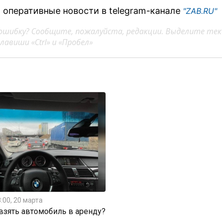
 оперативные новости в telegram-канале
"ZAB.RU"
ошибку? Сообщите, пожалуйста, редакции. Выделите тек
авиши «Ctrl» и «Пробел»
:00, 20 марта
 взять автомобиль в аренду?