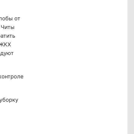
лобы от
р Читы
ратить
 ЖКХ
едуют
контроле
 уборку