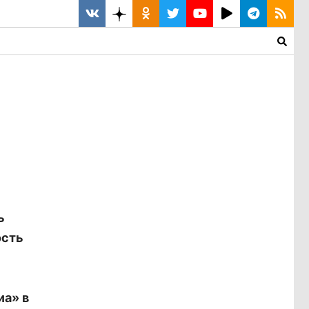
ь
ость
иа» в