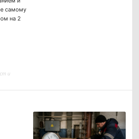
анием и
не самому
ом на 2
ст и