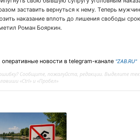
рипугнуть свою бывшую супругу уголовным наказ
разом заставить вернуться к нему. Теперь мужчи
озить наказание вплоть до лишения свободы срок
тметил Роман Бояркин.
 оперативные новости в telegram-канале
"ZAB.RU"
ошибку? Сообщите, пожалуйста, редакции. Выделите тек
авиши «Ctrl» и «Пробел»