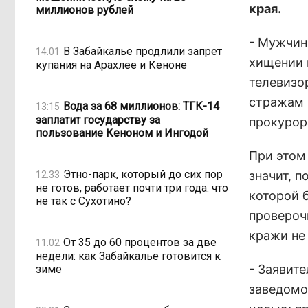
края.
миллионов рублей
- Мужчин
В Забайкалье продлили запрет
14:01
хищении 
купания на Арахлее и Кеноне
телевизо
стражам 
Вода за 68 миллионов: ТГК-14
13:15
заплатит государству за
прокурор
пользование Кеноном и Ингодой
При этом
Этно-парк, который до сих пор
значит, 
12:33
не готов, работает почти три года: что
которой 
не так с Сухотино?
провероч
кражи не
От 35 до 60 процентов за две
11:02
недели: как Забайкалье готовится к
- Заявите
зиме
заведомо