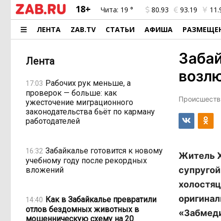
18+
Чита:
19 °
80.93
93.19
11.
ЛЕНТА
ZAB.TV
СТАТЬИ
АФИША
РАЗМЕЩЕ
Забай
Лента
возлю
Рабочих рук меньше, а
17:03
проверок — больше: как
Происшестви
ужесточение миграционного
законодательства бьёт по карману
работодателей
Забайкалье готовится к новому
16:32
Житель Х
учебному году после рекордных
супругой
вложений
холостяц
оригинал
Как в Забайкалье превратили
14:40
отлов бездомных животных в
«Забмеди
мошенническую схему на 20