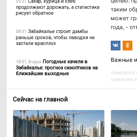
целью: п
Сахар, курица и хлеб
09:31
продолжают дорожать, а статистика
таким об
рисует обратное
может гр
года, - о
Забайкалье строит дамбы
08:01
раньше сроков, чтобы паводки не
застали врасплох
Важные и
Погодные качели в
18:01, Вчера
Забайкалье: прогноз синоптиков на
Заметили 
ближайшие выходные
нажмите кл
Консультанты
16:58, Вчера
возглавили рейтинг самых
Сейчас на главной
высокооплачиваемых подработок
за смену в ДФО
«Ждать некогда»:
15:02, Вчера
жители подтопленного Угдана