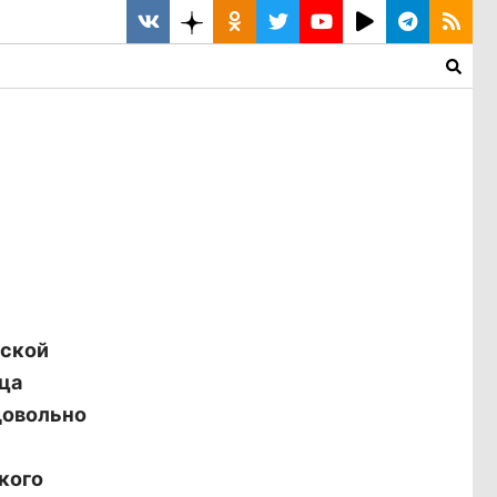
нской
яца
довольно
кого