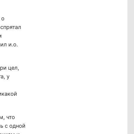
 о
 спрятал
м
ил и.о.
ри цел,
а, у
икакой
м, что
ь с одной