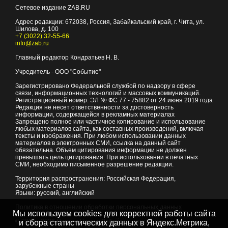
Сетевое издание ZAB.RU
Адрес редакции:
672038
, Россия, Забайкальский край, г.
Чита
,
ул.
Шилова, д. 100
+7 (3022) 32-55-66
info@zab.ru
Главный редактор Кондратьев Н. В.
Учредитель - ООО "Событие"
Зарегистрировано Федеральной службой по надзору в сфере
связи, информационных технологий и массовых коммуникаций.
Регистрационный номер: ЭЛ № ФС 77 - 75882 от 24 июня 2019 года
Редакция не несет ответственности за достоверность
информации, содержащейся в рекламных материалах
Запрещено полное или частичное копирование и использование
любых материалов сайта, как составных произведений, включая
тексты и изображения. При любом использовании данных
материалов в электронных СМИ, ссылка на данный сайт
обязательна. Объем цитирования информации не должен
превышать цель цитирования. При использовании в печатных
СМИ, необходимо письменное разрешение редакции.
Территория распространения: Российская Федерация,
зарубежные страны
Языки: русский, английский
Политика в отношении обработки персональных данных
Мы используем cookies для корректной работы сайта
© 2007 - 2026
Портал Читы и Забайкальского края
и сбора статистических данных в Яндекс.Метрика,