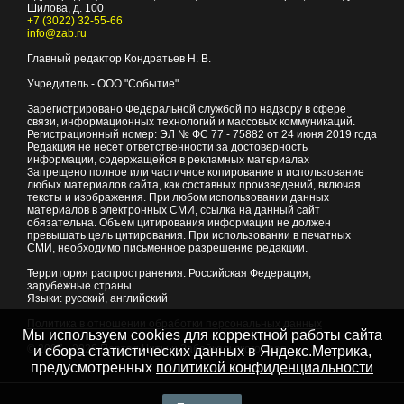
Шилова, д. 100
+7 (3022) 32-55-66
info@zab.ru
Главный редактор Кондратьев Н. В.
Учредитель - ООО "Событие"
Зарегистрировано Федеральной службой по надзору в сфере
связи, информационных технологий и массовых коммуникаций.
Регистрационный номер: ЭЛ № ФС 77 - 75882 от 24 июня 2019 года
Редакция не несет ответственности за достоверность
информации, содержащейся в рекламных материалах
Запрещено полное или частичное копирование и использование
любых материалов сайта, как составных произведений, включая
тексты и изображения. При любом использовании данных
материалов в электронных СМИ, ссылка на данный сайт
обязательна. Объем цитирования информации не должен
превышать цель цитирования. При использовании в печатных
СМИ, необходимо письменное разрешение редакции.
Территория распространения: Российская Федерация,
зарубежные страны
Языки: русский, английский
Политика в отношении обработки персональных данных
Мы используем cookies для корректной работы сайта
© 2007 - 2026
Портал Читы и Забайкальского края
и сбора статистических данных в Яндекс.Метрика,
предусмотренных
политикой конфиденциальности