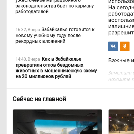
ужесточение миграционного
использо
законодательства бьёт по карману
На сегод
работодателей
работода
воспольз
излишние
Забайкалье готовится к
16:32, Вчера
разрешит
новому учебному году после
рекордных вложений
Как в Забайкалье
14:40, Вчера
Важные и
превратили отлов бездомных
животных в мошенническую схему
Заметили 
на 20 миллионов рублей
нажмите кл
В Забайкалье продлили
14:01, Вчера
Сейчас на главной
запрет купания на Арахлее и Кеноне
Вода за 68 миллионов:
13:15, Вчера
ТГК-14 заплатит государству за
пользование Кеноном и Ингодой