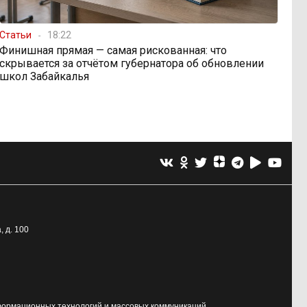
Статьи
18:22
Финишная прямая — самая рискованная: что
скрывается за отчётом губернатора об обновлении
школ Забайкалья
, д. 100
формационных технологий и массовых коммуникаций.