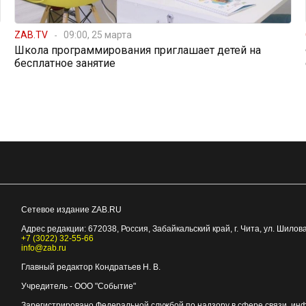
ZAB.TV
09:00, 25 марта
Школа программирования приглашает детей на
бесплатное занятие
Сетевое издание ZAB.RU
Адрес редакции:
672038
, Россия, Забайкальский край, г.
Чита
,
ул. Шилова
+7 (3022) 32-55-66
info@zab.ru
Главный редактор Кондратьев Н. В.
Учредитель - ООО "Событие"
Зарегистрировано Федеральной службой по надзору в сфере связи, ин