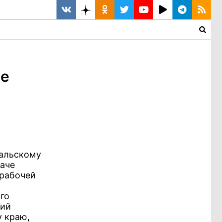
ее
кальскому
даче
 рабочей
го
ний
 краю,