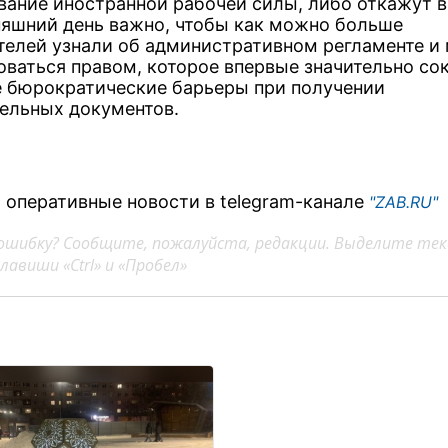
вание иностранной рабочей силы, либо откажут в
няшний день важно, чтобы как можно больше
телей узнали об административном регламенте и
оваться правом, которое впервые значительно со
 бюрократические барьеры при получении
ельных документов.
 оперативные новости в telegram-канале
"ZAB.RU"
ошибку? Сообщите, пожалуйста, редакции. Выделите тек
авиши «Ctrl» и «Пробел»