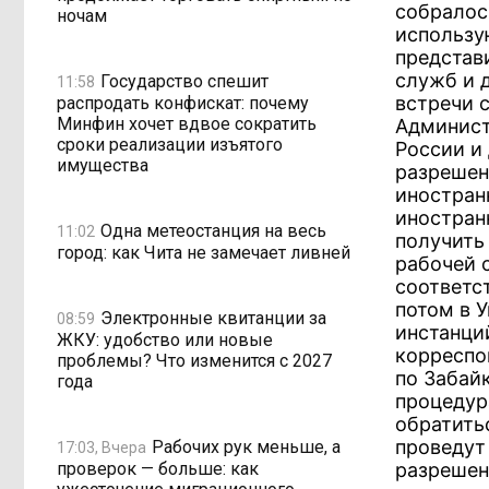
собралос
ночам
использу
представ
служб и 
Государство спешит
11:58
встречи 
распродать конфискат: почему
Минфин хочет вдвое сократить
Админист
сроки реализации изъятого
России и
имущества
разрешен
иностран
иностран
Одна метеостанция на весь
11:02
получить
город: как Чита не замечает ливней
рабочей 
соответс
потом в 
Электронные квитанции за
08:59
инстанци
ЖКУ: удобство или новые
корреспо
проблемы? Что изменится с 2027
по Забайк
года
процедур
обратить
проведут
Рабочих рук меньше, а
17:03, Вчера
проверок — больше: как
разрешени