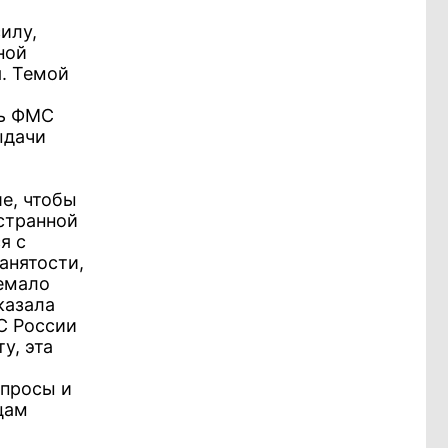
илу,
ной
. Темой
ть ФМС
ыдачи
е, чтобы
странной
я с
анятости,
немало
казала
С России
у, эта
апросы и
цам