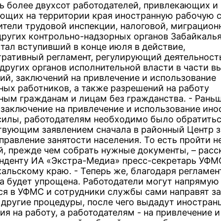
ь более двухсот работодателей, привлекающих и
ющих на территории края иностранную рабочую с
ители трудовой инспекции, налоговой, миграцион
других контрольно-надзорных органов Забайкалья
стал вступивший в конце июля в действие,
ративный регламент, регулирующий деятельнос
 других органов исполнительной власти в части в
ий, заключений на привлечение и использование
ных работников, а также разрешений на работу
ным гражданам и лицам без гражданства. - Раньш
 заключение на привлечение и использование ино
силы, работодателям необходимо было обратитьс
твующим заявлением сначала в районный Центр з
Управление занятости населения. То есть пройти 
й, прежде чем собрать нужные документы, – расс
нденту ИА «Экстра-Медиа» пресс-секретарь УФМ
альскому краю. - Теперь же, благодаря регламент
а будет упрощена. Работодатели могут напрямую
ся в УФМС и сотрудники службы сами направят з
 другие процедуры, после чего выдадут иностран
я на работу, а работодателям - на привлечение и