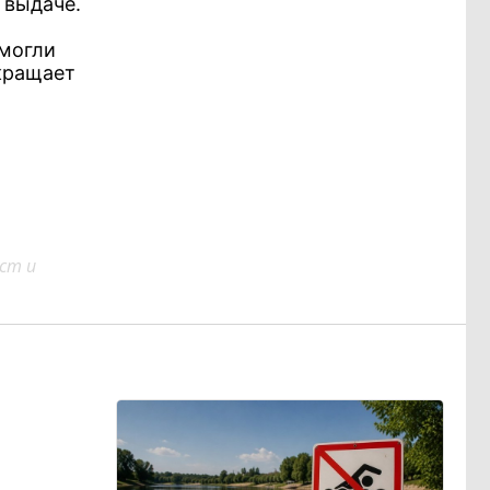
 выдаче.
 могли
кращает
ст и