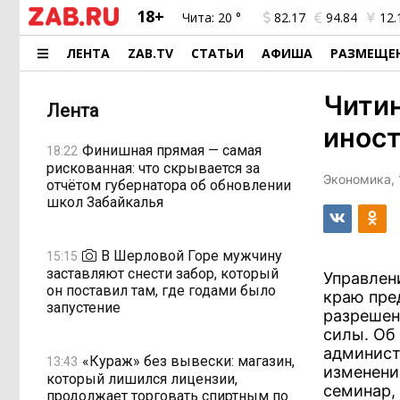
18+
Чита:
20 °
82.17
94.84
12.
ЛЕНТА
ZAB.TV
СТАТЬИ
АФИША
РАЗМЕЩЕ
Читин
Лента
инос
Финишная прямая — самая
18:22
рискованная: что скрывается за
Экономика, 
отчётом губернатора об обновлении
школ Забайкалья
В Шерловой Горе мужчину
15:15
заставляют снести забор, который
Управлен
он поставил там, где годами было
краю пре
запустение
разрешен
силы. Об 
админист
«Кураж» без вывески: магазин,
13:43
изменени
который лишился лицензии,
семинар,
продолжает торговать спиртным по