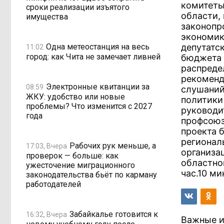
комитеты
сроки реализации изъятого
области,
имущества
законопр
экономик
Одна метеостанция на весь
депутатс
11:02
город: как Чита не замечает ливней
бюджета 
распреде
рекоменд
Электронные квитанции за
08:59
слушаний
ЖКУ: удобство или новые
политики
проблемы? Что изменится с 2027
руководи
года
профсоюз
проекта 
регионал
Рабочих рук меньше, а
17:03, Вчера
организа
проверок — больше: как
областной
ужесточение миграционного
час.10 ми
законодательства бьёт по карману
работодателей
Забайкалье готовится к
16:32, Вчера
Важные и