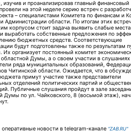
, изучив и проанализировав главный финансовый 
 провели на этой неделе серию встреч с разработ
оекта – специалистами Комитета по финансам и К
и Администрации области. По итогам этих встреч
ким корпусом стоит задача выявить слабые места
и выработать собственные предложения по эффе
лению бюджетных средств. Соответствующие
ации будут подготовлены также по результатам 
. Их организует постоянный комитет экономичес
 областной Думы, а о своем участии в слушаниях
тели ряда муниципальных образований, Федерац
ов Читинской области. Ожидается, что в обсужд
бюджета примут участие также представители
ьных отделений политических партий и обществе
ций. Публичные слушания пройдут в зале заседан
 Думы по ул. Чайковского, 8 (восьмой этаж), нач
нут.
 оперативные новости в telegram-канале
"ZAB.RU"