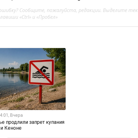
ошибку? Сообщите, пожалуйста, редакции. Выделите тек
авиши «Ctrl» и «Пробел»
4:01, Вчера
ье продлили запрет купания
 и Кеноне