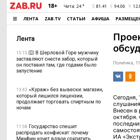
18+
Чита:
24 °
81.41
94.06
12.
ЛЕНТА
ZAB.TV
СТАТЬИ
АФИША
РАЗМЕЩЕ
Прое
Лента
обсуд
В Шерловой Горе мужчину
15:15
заставляют снести забор, который
Политика, 1
он поставил там, где годами было
запустение
«Кураж» без вывески: магазин,
13:43
который лишился лицензии,
Сегодня,
продолжает торговать спиртным по
слушания
ночам
Внесен в
октября. 
последни
Государство спешит
11:58
самостоя
распродать конфискат: почему
ИА «Экст
Минфин хочет вдвое сократить