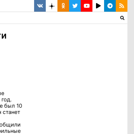
ти
ые
год.
е был 10
н станет
ообщили
фильные