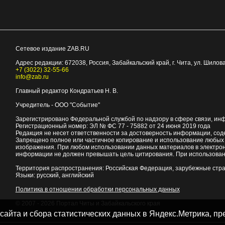
Сетевое издание ZAB.RU
Адрес редакции:
672038
, Россия, Забайкальский край, г.
Чита
,
ул. Шилова
+7 (3022) 32-55-66
info@zab.ru
Главный редактор Кондратьев Н. В.
Учредитель - ООО "Событие"
Зарегистрировано Федеральной службой по надзору в сфере связи, ин
Регистрационный номер: ЭЛ № ФС 77 - 75882 от 24 июня 2019 года
Редакция не несет ответственности за достоверность информации, со
Запрещено полное или частичное копирование и использование любых м
изображения. При любом использовании данных материалов в электро
информации не должен превышать цель цитирования. При использован
Территория распространения: Российская Федерация, зарубежные стр
Языки: русский, английский
Политика в отношении обработки персональных данных
© 2007 - 2026
Портал Читы и Забайкальского края
 сайта и сбора статистических данных в Яндекс.Метрика, 