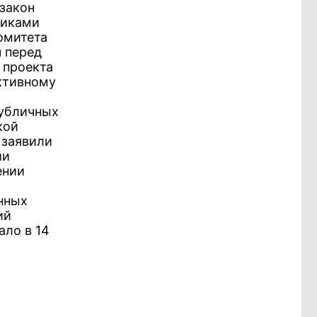
закон
чиками
омитета
 перед
 проекта
ктивному
публичных
кой
 заявили
ии
ении
нных
ий
ало в 14