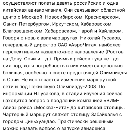
осуществляют полеты девять российских и одна
китайская авиакомпания. Они связывают областной
центр с Москвой, Новосибирском, Красноярском,
Санкт-Петербургом, Иркутском, Хабаровском,
Благовещенском, Хабаровском, Чарой и Хайларом.
Говоря о новых авиамаршрутах, Николай Гусаков,
генеральный директор ОАО «АэроЧита», наиболее
перспективным назвал южное направление (Ростов-
на-Дону, Сочи и т.д.). Прямых рейсов туда нет до
сих пор, хотя потребность в них имеется довольно
большая, особенно в свете предстоящей Олимпиады
в Сочи. Не исключается изменение маршрутной
сети и под Пекинскую Олимпиаду-2008. По
информации Н.Гусакова, в стадии изучения сейчас
находится вопрос о продлении компанией «ВИМ-
Авиа» рейса «Москва-Чита» до китайской столицы.
Чартерный маршрут свяжет столицу Забайкалья с
городом Циньхуандао. Практически решенным
можно назвать вопрос о запуске авиарейса