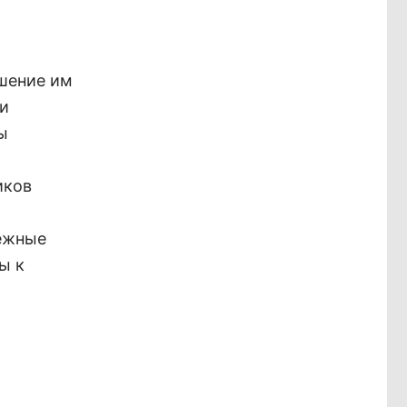
ршение им
и
ы
иков
ежные
ы к