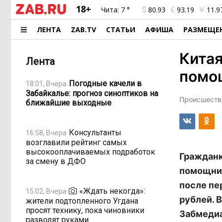
18+
Чита:
7 °
80.93
93.19
11.9
ЛЕНТА
ZAB.TV
СТАТЬИ
АФИША
РАЗМЕЩЕ
Китая
Лента
помо
Погодные качели в
18:01, Вчера
Забайкалье: прогноз синоптиков на
Происшестви
ближайшие выходные
Консультанты
16:58, Вчера
возглавили рейтинг самых
высокооплачиваемых подработок
Гражданк
за смену в ДФО
помощник
после пе
«Ждать некогда»:
15:02, Вчера
рублей. 
жители подтопленного Угдана
просят технику, пока чиновники
Забмедиа
разводят руками