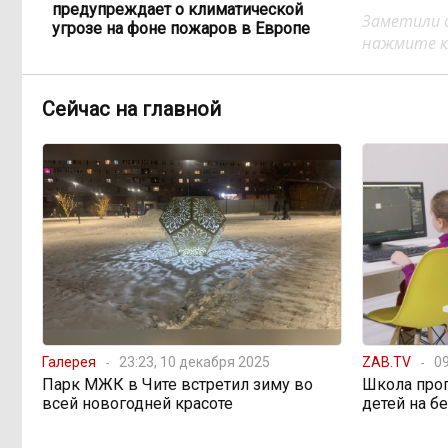
предупреждает о климатической
Заметили 
угрозе на фоне пожаров в Европе
нажмите кл
По волнам Арахлея: на
16:00, 5 августа
Сейчас на главной
любимом озере забайкальцев
улучшили LTE-сеть
Путин подписал закон,
12:33, 5 августа
вдвое расширяющий основания для
выдворения мигрантов
Читинская
12:32, 5 августа
администрация хочет
отремонтировать кабинет за 6,8
миллиона: что скрывает смета?
Галерея
23:23, 10 декабря 2025
ZAB.TV
09
Парк МЖК в Чите встретил зиму во
Школа про
всей новогодней красоте
детей на б
«Нефтемаркет»
11:47, 5 августа
отвечает: региональные власти
неточно изложили ситуацию с