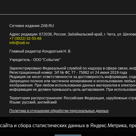
Сетевое издание ZAB.RU
Адрес редакции:
672038
, Россия, Забайкальский край, г.
Чита
,
ул. Шилова
+7 (3022) 32-55-66
info@zab.ru
Главный редактор Кондратьев Н. В.
Учредитель - ООО "Событие"
Зарегистрировано Федеральной службой по надзору в сфере связи, ин
Регистрационный номер: ЭЛ № ФС 77 - 75882 от 24 июня 2019 года
Редакция не несет ответственности за достоверность информации, со
Запрещено полное или частичное копирование и использование любых м
изображения. При любом использовании данных материалов в электро
информации не должен превышать цель цитирования. При использован
Территория распространения: Российская Федерация, зарубежные стр
Языки: русский, английский
Политика в отношении обработки персональных данных
© 2007 - 2026
Портал Читы и Забайкальского края
 сайта и сбора статистических данных в Яндекс.Метрика, 