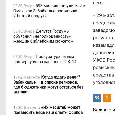
него.
598 миллионов улетели в
08:38, Вчера
Омск: как Забайкалье провалило
- 29 мар
«Чистый воздух»
предложи
заведомо
Депутат Госдумы
08:15, Вчера
объяснил «неполноценность»
результа
женщин библейским сюжетом
незамедл
дальнейш
Прокуратура начала
08:10, Вчера
УФСБ Рос
проверку из-за раскопок ТГК-14
розыскны
средства
Когда ждать денег?
19:02, 5 августа
уголовно
Забайкалье — в списке регионов,
где бюджетники могут остаться без
выплат
«Их масштаб может
17:30, 5 августа
Важные и
превысить весь наш опыт»: Осипов