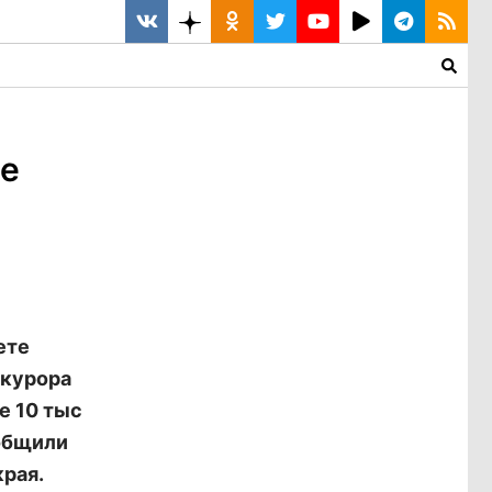
ье
ете
окурора
е 10 тыс
ообщили
рая.