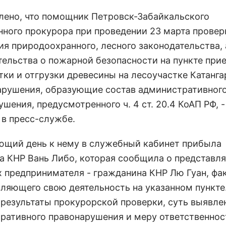
влено, что помощник Петровск-Забайкальского
ного прокурора при проведении 23 марта провер
ия природоохранного, лесного законодательства, 
тельства о пожарной безопасности на пункте при
тки и отгрузки древесины на лесоучастке Катанг
арушения, образующие состав административног
шения, предусмотренного ч. 4 ст. 20.4 КоАП РФ, -
 в пресс-службе.
ющий день к нему в служебный кабинет прибыла
а КНР Вань Либо, которая сообщила о представл
х предпринимателя - гражданина КНР Лю Гуан, фа
ляющего свою деятельность на указанном пункте
 результаты прокурорской проверки, суть выявле
ративного правонарушения и меру ответственнос