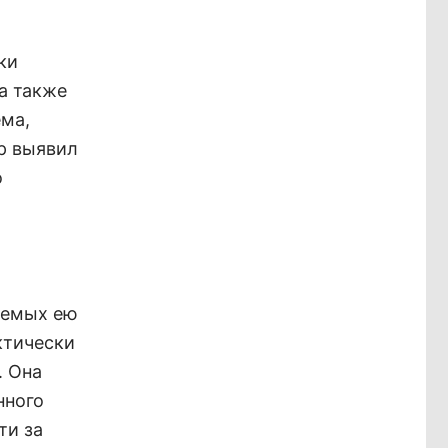
ки
а также
ема,
ар выявил
о
яемых ею
ктически
. Она
нного
ти за