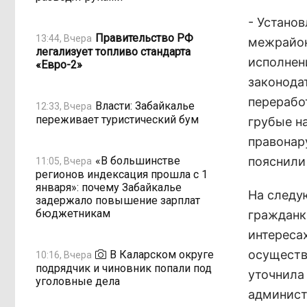
- Устано
Правительство РФ
13:44, Вчера
межрайон
легализует топливо стандарта
исполнен
«Евро-2»
законода
перерабо
Власти: Забайкалье
12:33, Вчера
переживает туристический бум
грубые н
правонару
«В большинстве
пояснили
11:05, Вчера
регионов индексация прошла с 1
января»: почему Забайкалье
На следу
задержало повышение зарплат
бюджетникам
гражданк
интереса
осуществ
В Каларском округе
10:16, Вчера
подрядчик и чиновник попали под
уточнила
уголовные дела
админист