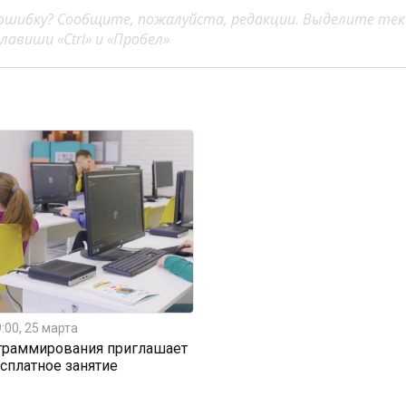
ошибку? Сообщите, пожалуйста, редакции. Выделите тек
авиши «Ctrl» и «Пробел»
:00, 25 марта
граммирования приглашает
есплатное занятие