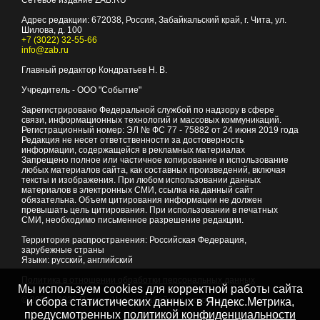
Сетевое издание ZAB.RU
Адрес редакции:
672038
, Россия, Забайкальский край, г.
Чита
,
ул.
Шилова, д. 100
+7 (3022) 32-55-66
info@zab.ru
Главный редактор Кондратьев Н. В.
Учредитель - ООО "Событие"
Зарегистрировано Федеральной службой по надзору в сфере
связи, информационных технологий и массовых коммуникаций.
Регистрационный номер: ЭЛ № ФС 77 - 75882 от 24 июня 2019 года
Редакция не несет ответственности за достоверность
информации, содержащейся в рекламных материалах
Запрещено полное или частичное копирование и использование
любых материалов сайта, как составных произведений, включая
тексты и изображения. При любом использовании данных
материалов в электронных СМИ, ссылка на данный сайт
обязательна. Объем цитирования информации не должен
превышать цель цитирования. При использовании в печатных
СМИ, необходимо письменное разрешение редакции.
Территория распространения: Российская Федерация,
зарубежные страны
Языки: русский, английский
Политика в отношении обработки персональных данных
Мы используем cookies для корректной работы сайта
© 2007 - 2026
Портал Читы и Забайкальского края
и сбора статистических данных в Яндекс.Метрика,
предусмотренных
политикой конфиденциальности