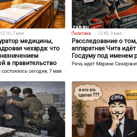
12:16, 7 мая
Политика
13:40, 3 мая
уратор медицины,
Расследование о том,
адровая чехарда: что
аппаратная Чита идёт
 назначением
Госдуму под именем
ой в правительство
Речь идёт Марине Секержи
 состоялось сегодня, 7 мая