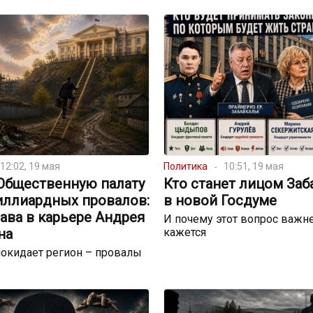
12:02, 19 мая
Политика
10:51, 19 мая
 Общественную палату
Кто станет лицом Заб
иллиардных провалов:
в новой Госдуме
ава в карьере Андрея
И почему этот вопрос важне
на
кажется
окидает регион – провалы