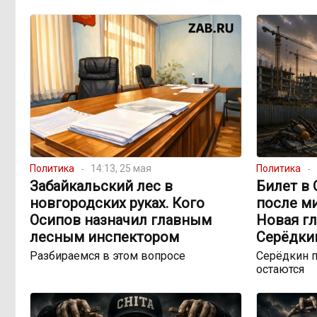
Политика
14:13, 25 мая
Политика
Забайкальский лес в
Билет в
новгородских руках. Кого
после м
Осипов назначил главным
Новая гл
лесным инспектором
Серёдки
Разбираемся в этом вопросе
Серёдкин п
остаются