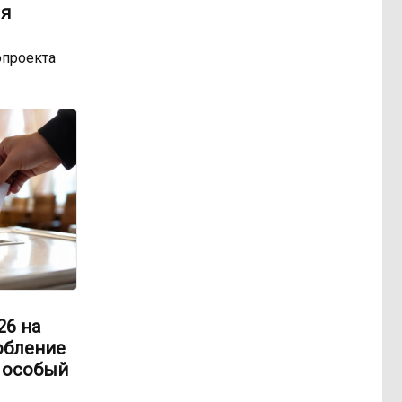
ля
опроекта
26 на
обление
и особый