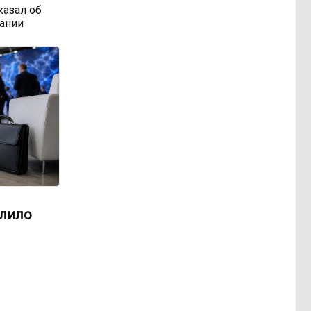
казал об
ании
алило