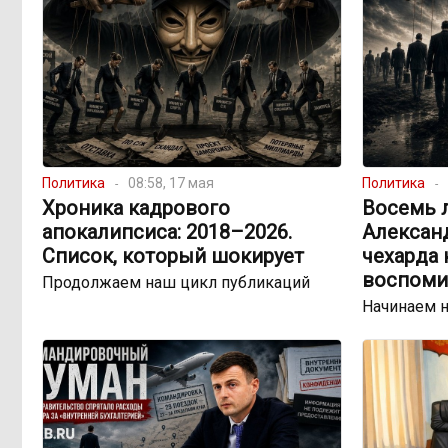
Политика
08:58, 17 мая
Политика
Хроника кадрового
Восемь 
апокалипсиса: 2018–2026.
Александ
Список, который шокирует
чехарда 
воспоми
Продолжаем наш цикл публикаций
Начинаем 