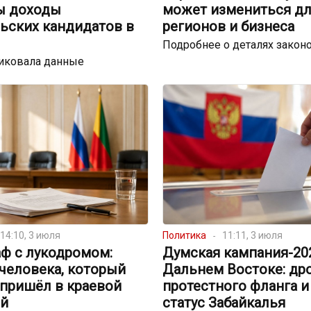
ы доходы
может измениться д
ьских кандидатов в
регионов и бизнеса
Подробнее о деталях закон
иковала данные
14:10, 3 июля
Политика
11:11, 3 июля
аф с лукодромом:
Думская кампания-20
человека, который
Дальнем Востоке: др
пришёл в краевой
протестного фланга 
й
статус Забайкалья