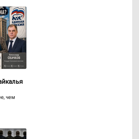
айкалья
е, чем