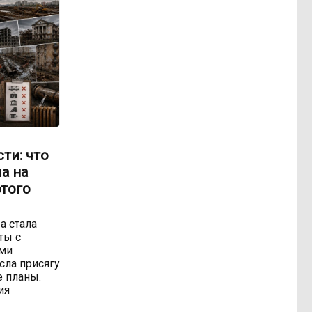
ти: что
а на
этого
а стала
ты с
ми
сла присягу
 планы.
ия