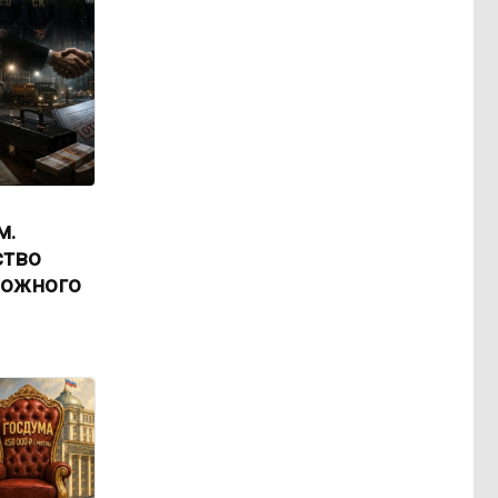
м.
ство
рожного