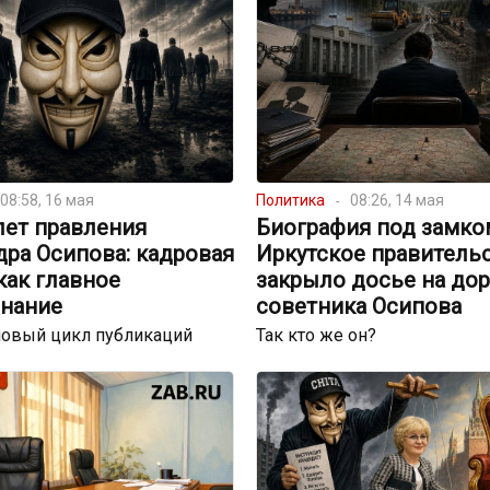
08:58, 16 мая
Политика
08:26, 14 мая
лет правления
Биография под замко
ра Осипова: кадровая
Иркутское правитель
как главное
закрыло досье на до
нание
советника Осипова
новый цикл публикаций
Так кто же он?