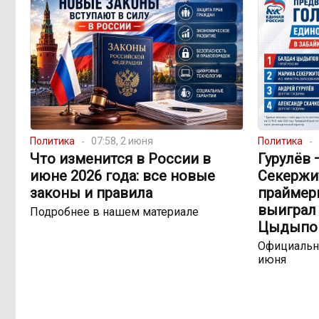
Политика
07:58, 2 июня
Политика
Что изменится в России в
Гурулёв 
июне 2026 года: все новые
Секержит
законы и правила
праймери
выиграл
Подробнее в нашем материале
Цыдыпо
Официально
июня