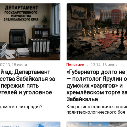
07:33, 18 июня
Политика
13:14, 16 июня
й ад: Департамент
«Губернатор долго не 
ства Забайкалья за
— политолог Ярулин о
 пережил пять
думских «варягов» и
ителей и уголовное
кремлёвском торге з
Забайкалье
домство лихорадит?
Как регион становится поли
политтехнологического боя