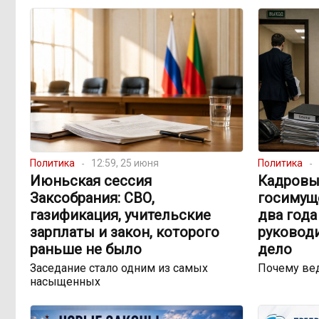
Политика
12:59, 25 июня
Политика
Июньская сессия
Кадровы
Заксобрания: СВО,
госимуще
газификация, учительские
два года
зарплаты и закон, которого
руковод
раньше не было
дело
Заседание стало одним из самых
Почему ве
насыщенных