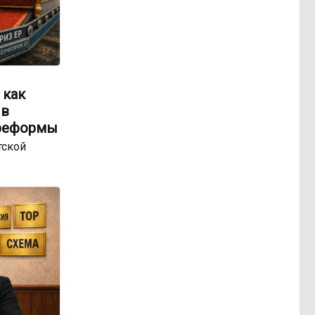
 как
 в
 реформы
тской