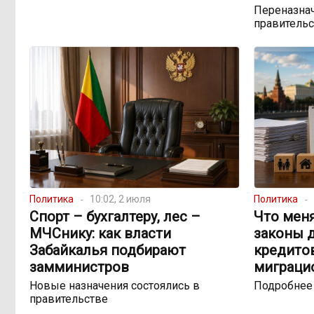
Переназнач
правитель
Политика
10:02, 2 июля
Политика
Спорт – бухгалтеру, лес –
Что меня
МЧСнику: как власти
законы д
Забайкалья подбирают
кредито
замминистров
миграци
Новые назначения состоялись в
Подробнее
правительстве