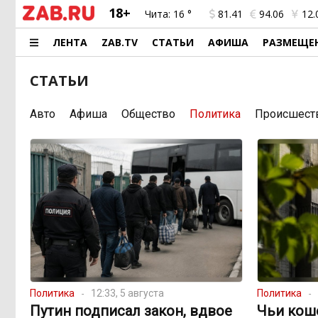
18+
Чита:
16 °
81.41
94.06
12.
ЛЕНТА
ZAB.TV
СТАТЬИ
АФИША
РАЗМЕЩЕ
СТАТЬИ
Авто
Афиша
Общество
Политика
Происшест
Политика
12:33, 5 августа
Политика
Путин подписал закон, вдвое
Чьи кош