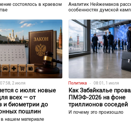
ение состоялось в краевом
Аналитик Нейжемаков расс
стве
особенностях думской камп
07:58, 2 июля
Политика
08:01, 1 июля
ется с июля: новые
Как Забайкалье пров
ля всех — от
ПМЭФ-2026 на фоне
в и биометрии до
триллионов соседей
онных пошлин
И почему это произошло
 в нашем материале