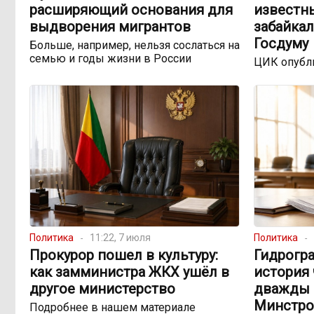
расширяющий основания для
известн
выдворения мигрантов
забайкал
Госдуму
Больше, например, нельзя сослаться на
семью и годы жизни в России
ЦИК опубл
Политика
11:22, 7 июля
Политика
Прокурор пошел в культуру:
Гидрогр
как замминистра ЖКХ ушёл в
история 
другое министерство
дважды 
Минстро
Подробнее в нашем материале