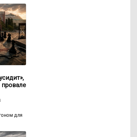
усидит»,
 провале
а
гоном для