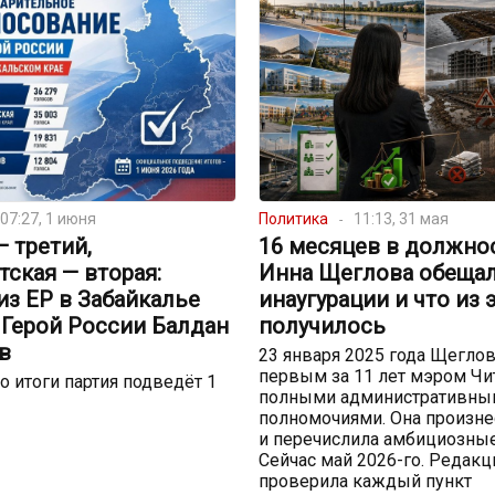
07:27, 1 июня
Политика
11:13, 31 мая
— третий,
16 месяцев в должнос
ская — вторая:
Инна Щеглова обещал
з ЕР в Забайкалье
инаугурации и что из 
 Герой России Балдан
получилось
в
23 января 2025 года Щеглов
первым за 11 лет мэром Чи
 итоги партия подведёт 1
полными административны
полномочиями. Она произне
и перечислила амбициозные
Сейчас май 2026-го. Редакц
проверила каждый пункт